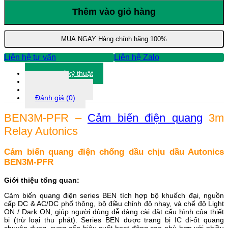
PFR
-
Thêm vào giỏ hàng
Cảm
biến
điện
MUA NGAY
Hàng chính hãng 100%
quang
3m
Liên hệ tư vấn
Liên hệ Zalo
Relay
Autonics
Thông số kỹ thuật
số
Tài liệu
lượng
Thông tin khác
Đánh giá (0)
BEN3M-PFR –
Cảm biến điện quang
3m
Relay Autonics
Cảm biến quang điện chống dầu chịu dầu Autonics
BEN3M-PFR
Giới thiệu tổng quan:
Cảm biến quang điện series BEN tích hợp bộ khuếch đại, nguồn
cấp DC & AC/DC phổ thông, bộ điều chỉnh độ nhạy, và chế độ Light
ON / Dark ON, giúp người dùng dễ dàng cài đặt cấu hình của thiết
bị (trừ loại thu phát). Series BEN được trang bị IC đi-ốt quang