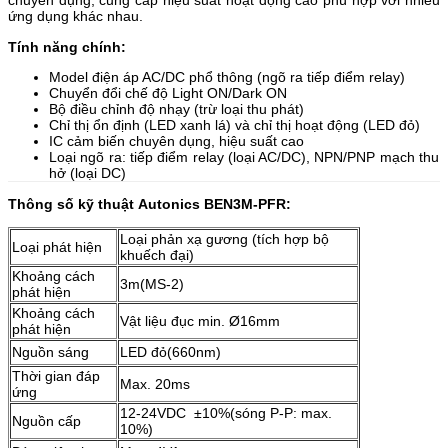
chuyên dụng, cung cấp hiệu suất hoạt động cao phù hợp với nhiều
ứng dụng khác nhau.
Tính năng chính:
Model điện áp AC/DC phổ thông (ngõ ra tiếp điểm relay)
Chuyển đổi chế độ Light ON/Dark ON
Bộ điều chỉnh độ nhạy (trừ loại thu phát)
Chỉ thị ổn định (LED xanh lá) và chỉ thị hoạt động (LED đỏ)
IC cảm biến chuyên dụng, hiệu suất cao
Loại ngõ ra: tiếp điểm relay (loại AC/DC), NPN/PNP mạch thu
hở (loại DC)
Thông số kỹ thuật Autonics BEN3M-PFR:
Loại phản xạ gương (tích hợp bộ
Loại phát hiện
khuếch đại)
Khoảng cách
3m(MS-2)
phát hiện
Khoảng cách
Vật liệu đục min. Ø16mm
phát hiện
Nguồn sáng
LED đỏ(660nm)
Thời gian đáp
Max. 20ms
ứng
12-24VDC ±10%(sóng P-P: max.
Nguồn cấp
10%)