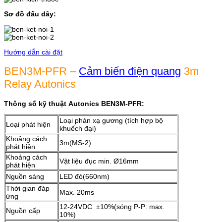
Sơ đồ đấu dây:
Hướng dẫn cài đặt
BEN3M-PFR –
Cảm biến điện quang
3m
Relay Autonics
Thông số kỹ thuật Autonics BEN3M-PFR:
Loại phản xạ gương (tích hợp bộ
Loại phát hiện
khuếch đại)
Khoảng cách
3m(MS-2)
phát hiện
Khoảng cách
Vật liệu đục min. Ø16mm
phát hiện
Nguồn sáng
LED đỏ(660nm)
Thời gian đáp
Max. 20ms
ứng
12-24VDC ±10%(sóng P-P: max.
Nguồn cấp
10%)