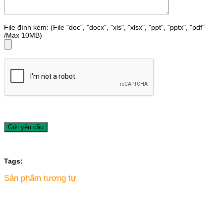
File đính kèm: (File "doc", "docx", "xls", "xlsx", "ppt", "pptx", "pdf"
/Max 10MB)
Tags:
Sản phẩm tương tự