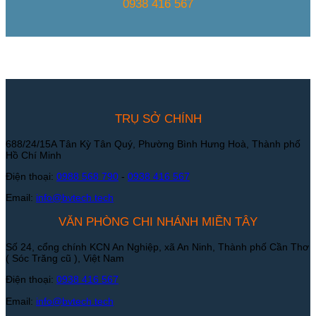
0938 416 567
TRỤ SỞ CHÍNH
688/24/15A Tân Kỳ Tân Quý, Phường Bình Hưng Hoà, Thành phố
Hồ Chí Minh
Điện thoại:
0988 568 790
-
0938 416 567
Email:
info@bvtech.tech
VĂN PHÒNG CHI NHÁNH MIỀN TÂY
Số 24, cổng chính KCN An Nghiệp, xã An Ninh, Thành phố Cần Thơ
( Sóc Trăng cũ ), Việt Nam
Điện thoại:
0938 416 567
Email:
info@bvtech.tech