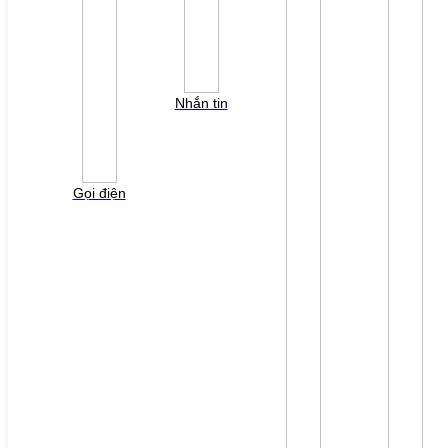
Biến tần Shihlin Electric
Biến tần Siemens
Biến tần Yaskawa
Phụ kiện biến tần Yaskawa
Động Cơ Servo
Servo Slanvert (Senlan)
Nhắn tin
AC Servo Delta
AC Servo Estun
AC Servo Mitsubishi
AC Servo Yaskawa
Thiết bị đóng cắt
Thiết bị đóng cắt LS
Gọi điện
Thiết bị đóng cắt Eaton
Thiết bị đóng cắt Schneider
Thiết bị đóng cắt Mitsubishi
Thiết bị đo lường
Cảm biến SHINKO
Đầu dò nhiệt độ NALEO
Cảm biến Autonics
TỦ ĐIỆN
Tủ điện hạ thế
PHỤ KIỆN
Bộ nguồn SITOP
Bộ nguồn MURR
Phụ kiện PLC SH300/SH500
Phụ kiện biến tần Yaskawa
Phụ kiện Servo Sigma 5
Phụ kiện Servo Sigma 7