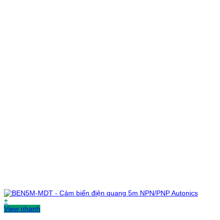
+
View nhanh