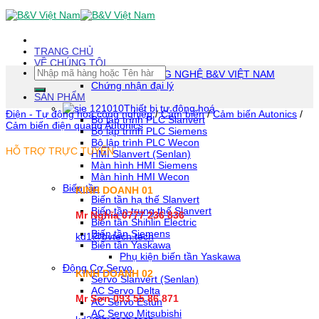
Skip
To
Content
(tạm
TRANG CHỦ
dịch)
VỀ CHÚNG TÔI
Tìm
CÔNG TY TNHH CÔNG NGHỆ B&V VIỆT NAM
kiếm:
Chứng nhận đại lý
SẢN PHẨM
Thiết bị tự động hoá
Điện - Tự động hóa công nghiệp
/
Cảm biến
/
Cảm biến Autonics
/
Bộ lập trình PLC Slanvert
Cảm biến điện quang Autonics
Bộ lập trình PLC Siemens
Bộ lập trình PLC Wecon
HỖ TRỢ TRỰC TUYẾN
HMI Slanvert (Senlan)
Màn hình HMI Siemens
Màn hình HMI Wecon
Biến tần
KINH DOANH 01
Biến tần hạ thế Slanvert
Biến tần trung thế Slanvert
Mr Nghĩa 0777 236 836
Biến tần Shihlin Electric
Biến tần Siemens
kd1@bvtech.tech
Biến tần Yaskawa
Phụ kiện biến tần Yaskawa
Động Cơ Servo
KINH DOANH
02
Servo Slanvert (Senlan)
AC Servo Delta
Mr Sơn
093 55 86 871
AC Servo Estun
AC Servo Mitsubishi