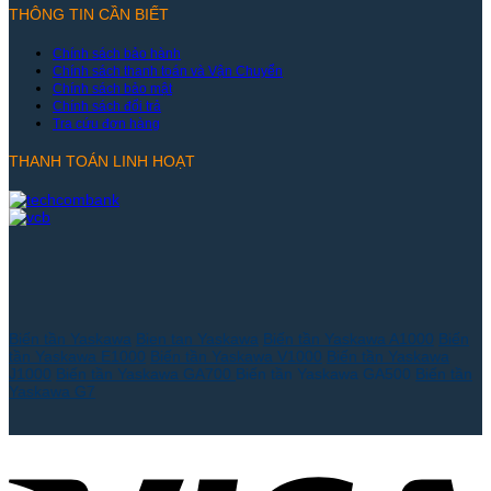
THÔNG TIN CẦN BIẾT
Chính sách bảo hành
Chính sách thanh toán và Vận Chuyển
Chính sách bảo mật
Chính sách đổi trả
Tra cứu đơn hàng
THANH TOÁN LINH HOẠT
Biến tần Yaskawa
Bien tan Yaskawa
Biến tần Yaskawa A1000
Biến
tần Yaskawa E1000
Biến tần Yaskawa V1000
Biến tần Yaskawa
J1000
Biến tần Yaskawa GA700
Biến tần Yaskawa GA500
Biến tần
Yaskawa G7