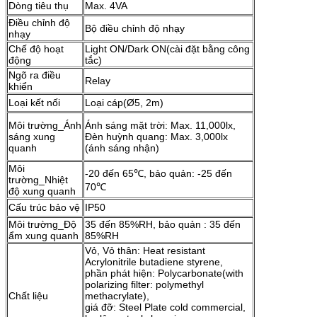
Dòng tiêu thụ
Max. 4VA
Điều chỉnh độ
Bộ điều chỉnh độ nhạy
nhạy
Chế độ hoạt
Light ON/Dark ON(cài đặt bằng công
động
tắc)
Ngõ ra điều
Relay
khiển
Loại kết nối
Loại cáp(Ø5, 2m)
Môi trường_Ánh
Ánh sáng mặt trời: Max. 11,000lx,
sáng xung
Đèn huỳnh quang: Max. 3,000lx
quanh
(ánh sáng nhận)
Môi
-20 đến 65℃, bảo quản: -25 đến
trường_Nhiệt
70℃
độ xung quanh
Cấu trúc bảo vệ
IP50
Môi trường_Độ
35 đến 85%RH, bảo quản : 35 đến
ẩm xung quanh
85%RH
Vỏ, Vỏ thân: Heat resistant
Acrylonitrile butadiene styrene,
phần phát hiện: Polycarbonate(with
polarizing filter: polymethyl
Chất liệu
methacrylate),
giá đỡ: Steel Plate cold commercial,