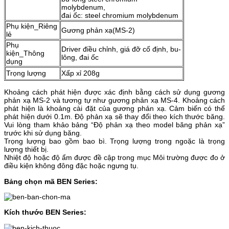
molybdenum,
đai ốc: steel chromium molybdenum
Phụ kiện_Riêng
Gương phản xạ(MS-2)
lẻ
Phụ
Driver điều chỉnh, giá đỡ cố định, bu-
kiện_Thông
lông, đai ốc
dụng
Trọng lượng
Xấp xỉ 208g
Khoảng cách phát hiện được xác định bằng cách sử dụng gương
phản xạ MS-2 và tương tự như gương phản xạ MS-4. Khoảng cách
phát hiện là khoảng cài đặt của gương phản xạ. Cảm biến có thể
phát hiện dưới 0.1m. Độ phản xạ sẽ thay đổi theo kích thước băng.
Vui lòng tham khảo bảng “Độ phản xạ theo model băng phản xạ”
trước khi sử dụng băng.
Trọng lượng bao gồm bao bì. Trọng lượng trong ngoặc là trọng
lượng thiết bị.
Nhiệt độ hoặc độ ẩm được đề cập trong mục Môi trường được đo ở
điều kiện không đông đặc hoặc ngưng tụ.
Bảng chọn mã BEN Series:
Kích thước BEN Series: