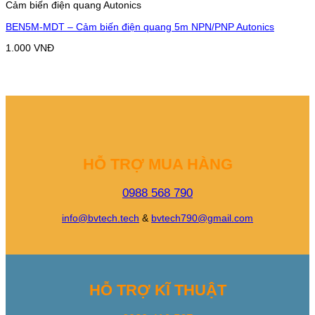
Cảm biến điện quang Autonics
BEN5M-MDT – Cảm biến điện quang 5m NPN/PNP Autonics
1.000
VNĐ
HỖ TRỢ MUA HÀNG
0988 568 790
info@bvtech.tech
&
bvtech790@gmail.com
HỖ TRỢ KĨ THUẬT