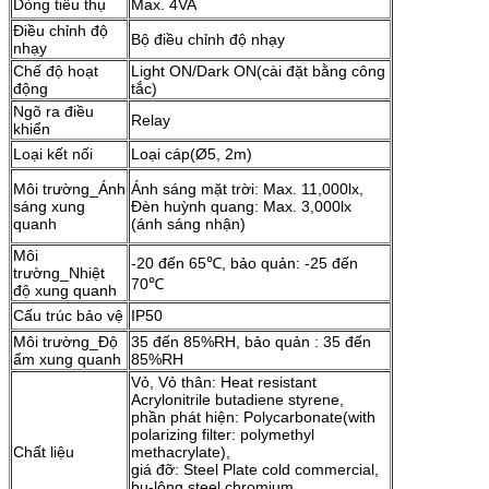
Dòng tiêu thụ
Max. 4VA
Điều chỉnh độ
Bộ điều chỉnh độ nhạy
nhạy
Chế độ hoạt
Light ON/Dark ON(cài đặt bằng công
động
tắc)
Ngõ ra điều
Relay
khiển
Loại kết nối
Loại cáp(Ø5, 2m)
Môi trường_Ánh
Ánh sáng mặt trời: Max. 11,000lx,
sáng xung
Đèn huỳnh quang: Max. 3,000lx
quanh
(ánh sáng nhận)
Môi
-20 đến 65℃, bảo quản: -25 đến
trường_Nhiệt
70℃
độ xung quanh
Cấu trúc bảo vệ
IP50
Môi trường_Độ
35 đến 85%RH, bảo quản : 35 đến
ẩm xung quanh
85%RH
Vỏ, Vỏ thân: Heat resistant
Acrylonitrile butadiene styrene,
phần phát hiện: Polycarbonate(with
polarizing filter: polymethyl
Chất liệu
methacrylate),
giá đỡ: Steel Plate cold commercial,
bu-lông steel chromium