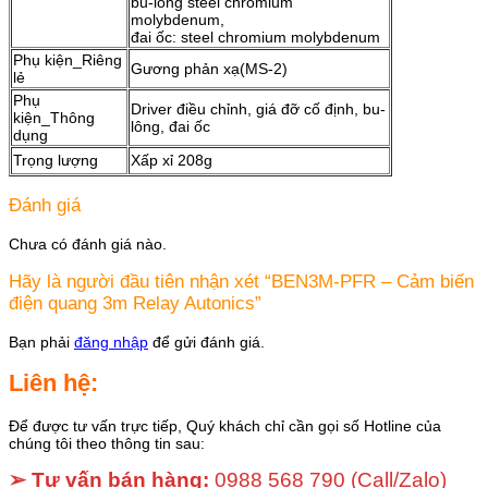
bu-lông steel chromium
molybdenum,
đai ốc: steel chromium molybdenum
Phụ kiện_Riêng
Gương phản xạ(MS-2)
lẻ
Phụ
Driver điều chỉnh, giá đỡ cố định, bu-
kiện_Thông
lông, đai ốc
dụng
Trọng lượng
Xấp xỉ 208g
Đánh giá
Chưa có đánh giá nào.
Hãy là người đầu tiên nhận xét “BEN3M-PFR – Cảm biến
điện quang 3m Relay Autonics”
Bạn phải
đăng nhập
để gửi đánh giá.
Liên hệ:
Để được tư vấn trực tiếp, Quý khách chỉ cần gọi số Hotline của
chúng tôi theo thông tin sau:
➢ Tư vấn bán hàng:
0988 568 790
(Call/Zalo)