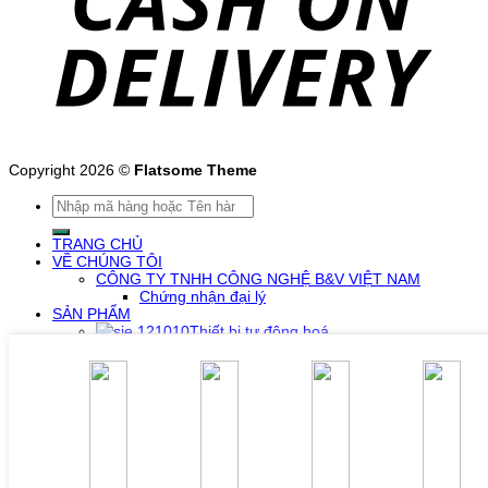
Copyright 2026 ©
Flatsome Theme
Tìm
kiếm:
TRANG CHỦ
VỀ CHÚNG TÔI
CÔNG TY TNHH CÔNG NGHỆ B&V VIỆT NAM
Chứng nhận đại lý
SẢN PHẨM
Thiết bị tự động hoá
Bộ lập trình PLC Slanvert
Bộ lập trình PLC Siemens
Bộ lập trình PLC Wecon
HMI Slanvert (Senlan)
Màn hình HMI Siemens
Màn hình HMI Wecon
Biến tần
Biến tần hạ thế Slanvert
Biến tần trung thế Slanvert