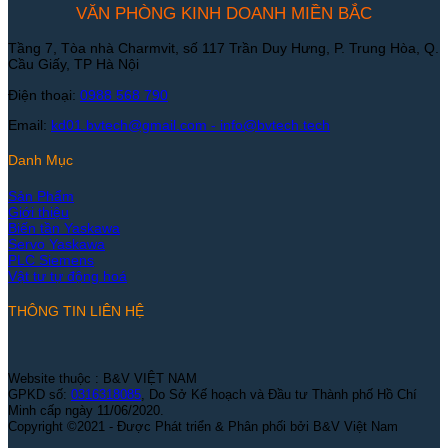
VĂN PHÒNG KINH DOANH MIỀN BẮC
Tầng 7, Tòa nhà Charmvit, số 117 Trần Duy Hưng, P. Trung Hòa, Q.
Cầu Giấy, TP Hà Nội
Điện thoại:
0988 568 790
Email:
kd01.bvtech@gmail.com -
info@bvtech.tech
Danh Mục
Sản Phẩm
Giới thiệu
Biến tần Yaskawa
Servo Yaskawa
PLC Siemens
Vật tư tự động hoá
THÔNG TIN LIÊN HỆ
Website thuộc : B&V VIỆT NAM
GPKD số:
0316318085
, Do Sở Kế hoạch và Đầu tư Thành phố Hồ Chí
Minh cấp ngày 11/06/2020.
Copyright ©2021 - Được Phát triển & Phân phối bởi B&V Việt Nam