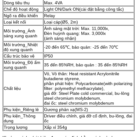
Dòng tiêu thụ
Max. 4VA
Chế độ hoạt động
Light ON/Dark ON(cài đặt bằng công tắc)
Ngõ ra điều khiển
Relay
Loại kết nối
Loại cáp(Ø5, 2m)
Ánh sáng mặt trời: Max. 11,000lx,
Môi trường_Ánh
Đèn huỳnh quang: Max. 3,000lx
sáng xung quanh
(ánh sáng nhận)
Môi trường_Nhiệt
-20 đến 65℃, bảo quản: -25 đến 70℃
độ xung quanh
Cấu trúc bảo vệ
IP50
Môi trường_Độ ẩm
35 đến 85%RH, bảo quản : 35 đến 85%RH
xung quanh
Vỏ, Vỏ thân: Heat resistant Acrylonitrile
butadiene styrene,
phần phát hiện: Polycarbonate(with polarizing
Chất liệu
filter: polymethyl methacrylate),
giá đỡ: Steel Plate cold commercial, bu-lông
steel chromium molybdenum,
đai ốc: steel chromium molybdenum
Phụ kiện_Riêng lẻ
Gương phản xạ(MS-2)
Phụ kiện_Thông
Driver điều chỉnh, giá đỡ cố định, bu-lông, đai
dụng
ốc
Trọng lượng
Xấp xỉ 354g