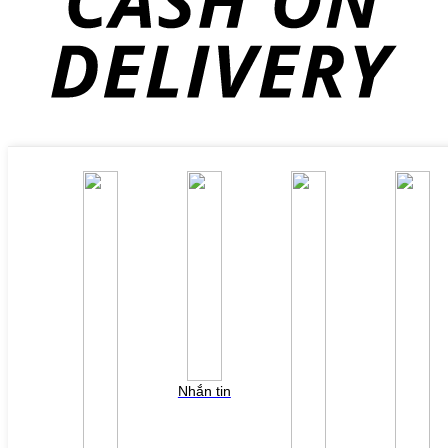
Copyright 2026 ©
Flatsome Theme
Tìm
kiếm:
TRANG CHỦ
VỀ CHÚNG TÔI
CÔNG TY TNHH CÔNG NGHỆ B&V VIỆT NAM
Chứng nhận đại lý
SẢN PHẨM
Thiết bị tự động hoá
Bộ lập trình PLC Slanvert
Bộ lập trình PLC Siemens
Bộ lập trình PLC Wecon
HMI Slanvert (Senlan)
Màn hình HMI Siemens
Nhắn tin
Màn hình HMI Wecon
Biến tần
Biến tần hạ thế Slanvert
Biến tần trung thế Slanvert