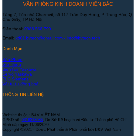
VĂN PHÒNG KINH DOANH MIỀN BẮC
Tầng 7, Tòa nhà Charmvit, số 117 Trần Duy Hưng, P. Trung Hòa, Q.
Cầu Giấy, TP Hà Nội
Điện thoại:
0988 568 790
Email:
kd01.bvtech@gmail.com -
info@bvtech.tech
Danh Mục
Sản Phẩm
Giới thiệu
Biến tần Yaskawa
Servo Yaskawa
PLC Siemens
Vật tư tự động hoá
THÔNG TIN LIÊN HỆ
Website thuộc : B&V VIỆT NAM
GPKD số:
0316318085
, Do Sở Kế hoạch và Đầu tư Thành phố Hồ Chí
Minh cấp ngày 11/06/2020.
Copyright ©2021 - Được Phát triển & Phân phối bởi B&V Việt Nam