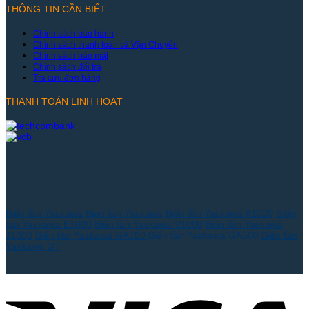
THÔNG TIN CẦN BIẾT
Chính sách bảo hành
Chính sách thanh toán và Vận Chuyển
Chính sách bảo mật
Chính sách đổi trả
Tra cứu đơn hàng
THANH TOÁN LINH HOẠT
Biến tần Yaskawa
Bien tan Yaskawa
Biến tần Yaskawa A1000
Biến
tần Yaskawa E1000
Biến tần Yaskawa V1000
Biến tần Yaskawa
J1000
Biến tần Yaskawa GA700
Biến tần Yaskawa GA500
Biến tần
Yaskawa G7