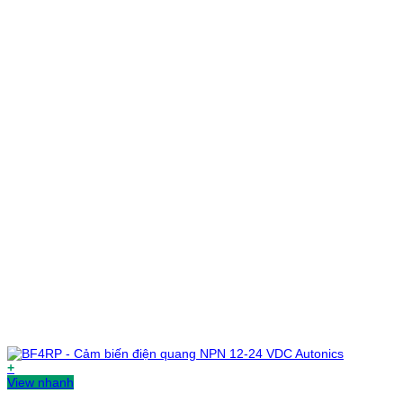
+
View nhanh