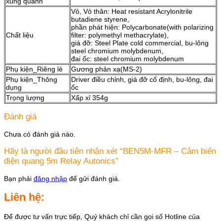
xung quanh
Vỏ, Vỏ thân: Heat resistant Acrylonitrile
butadiene styrene,
phần phát hiện: Polycarbonate(with polarizing
Chất liệu
filter: polymethyl methacrylate),
giá đỡ: Steel Plate cold commercial, bu-lông
steel chromium molybdenum,
đai ốc: steel chromium molybdenum
Phụ kiện_Riêng lẻ
Gương phản xạ(MS-2)
Phụ kiện_Thông
Driver điều chỉnh, giá đỡ cố định, bu-lông, đai
dụng
ốc
Trọng lượng
Xấp xỉ 354g
Đánh giá
Chưa có đánh giá nào.
Hãy là người đầu tiên nhận xét “BEN5M-MFR – Cảm biến
điện quang 5m Relay Autonics”
Bạn phải
đăng nhập
để gửi đánh giá.
Liên hệ:
Để được tư vấn trực tiếp, Quý khách chỉ cần gọi số Hotline của