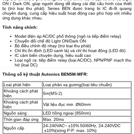
ON / Dark ON, giúp người dùng dễ dàng cài đặt cấu hình của thiết
bị (trừ loại thu phát). Series BEN được trang bị IC đi-ốt quang
chuyên dụng, cung cấp hiệu suất hoạt động cao phù hợp với nhiều
ứng dụng khác nhau.
Tính năng chính:
Model điện áp AC/DC phổ thông (ngõ ra tiếp điểm relay)
Chuyển đổi chế độ Light ON/Dark ON
Bộ điều chỉnh độ nhạy (trừ loại thu phát)
Chỉ thị ổn định (LED xanh lá) và chỉ thị hoạt động (LED đỏ)
IC cảm biến chuyên dụng, hiệu suất cao
Loại ngõ ra: tiếp điểm relay (loại AC/DC), NPN/PNP mạch thu
hở (loại DC)
Thông số kỹ thuật Autonics BEN5M-MFR:
Loại phát hiện
Loại phản xạ gương(loại tiêu chuẩn)
Khoảng cách phát
5m(MS-2)
hiện
Khoảng cách phát
Vật liệu đục min. Ø60mm
hiện
Nguồn sáng
LED hồng ngoại (850nm)
Thời gian đáp ứng
Max. 20ms
24-240VAC~ ±10% 50/60Hz, 24-240VDC
Nguồn cấp
±10%(sóng P-P: max. 10%)