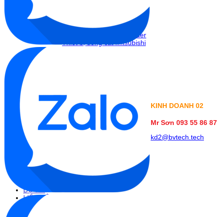
AC Servo Yaskawa
Thiết bị đóng cắt
Thiết bị đóng cắt LS
Thiết bị đóng cắt Eaton
Thiết bị đóng cắt Schneider
Thiết bị đóng cắt Mitsubishi
Thiết bị đo lường
Cảm biến SHINKO
Đầu dò nhiệt độ NALEO
Cảm biến Autonics
TỦ ĐIỆN
Tủ điện hạ thế
PHỤ KIỆN
Bộ nguồn SITOP
KINH DOANH
02
Bộ nguồn MURR
Phụ kiện PLC SH300/SH500
Mr Sơn
093 55 86 8
Phụ kiện biến tần Yaskawa
Phụ kiện Servo Sigma 5
kd2@bvtech.tech
Phụ kiện Servo Sigma 7
HỖ TRỢ KỸ THUẬT
Tải về /Download
Giải pháp/Ứng dụng
Tài liệu tổng hợp
Tra cứu lỗi biến tần các hãng
DỰ ÁN
LIÊN HỆ
TUYỂN DỤNG
Tra cứu lỗi biến tần