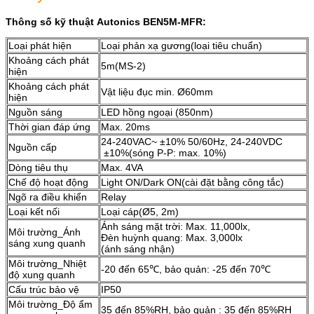
Thông số kỹ thuật Autonics BEN5M-MFR:
Loại phát hiện
Loại phản xạ gương(loại tiêu chuẩn)
Khoảng cách phát
5m(MS-2)
hiện
Khoảng cách phát
Vật liệu đục min. Ø60mm
hiện
Nguồn sáng
LED hồng ngoại (850nm)
Thời gian đáp ứng
Max. 20ms
24-240VAC~ ±10% 50/60Hz, 24-240VDC
Nguồn cấp
±10%(sóng P-P: max. 10%)
Dòng tiêu thụ
Max. 4VA
Chế độ hoạt động
Light ON/Dark ON(cài đặt bằng công tắc)
Ngõ ra điều khiển
Relay
Loại kết nối
Loại cáp(Ø5, 2m)
Ánh sáng mặt trời: Max. 11,000lx,
Môi trường_Ánh
Đèn huỳnh quang: Max. 3,000lx
sáng xung quanh
(ánh sáng nhận)
Môi trường_Nhiệt
-20 đến 65℃, bảo quản: -25 đến 70℃
độ xung quanh
Cấu trúc bảo vệ
IP50
Môi trường_Độ ẩm
35 đến 85%RH, bảo quản : 35 đến 85%RH