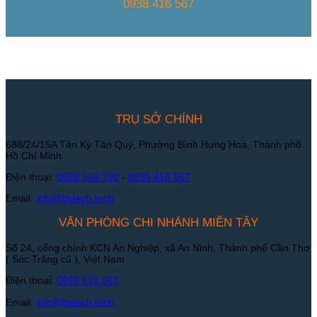
0938 416 567
TRỤ SỞ CHÍNH
688/24/15A Tân Kỳ Tân Quý, Phường Bình Hưng Hoà, Thành phố
Hồ Chí Minh
Điện thoại:
0988 568 790
-
0938 416 567
Email:
info@bvtech.tech
VĂN PHÒNG CHI NHÁNH MIỀN TÂY
Số 24, cổng chính KCN An Nghiệp, xã An Ninh, Thành phố Cần Thơ
( Sóc Trăng cũ ), Việt Nam
Điện thoại:
0938 416 567
Email:
info@bvtech.tech