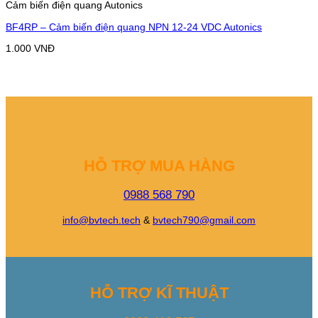
Cảm biến điện quang Autonics
BF4RP – Cảm biến điện quang NPN 12-24 VDC Autonics
1.000
VNĐ
HỖ TRỢ MUA HÀNG
0988 568 790
info@bvtech.tech
&
bvtech790@gmail.com
HỖ TRỢ KĨ THUẬT