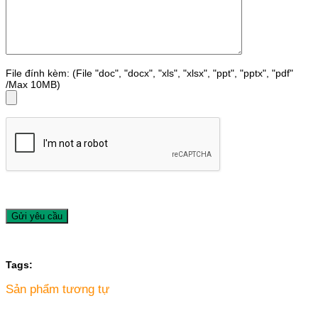
File đính kèm: (File "doc", "docx", "xls", "xlsx", "ppt", "pptx", "pdf"
/Max 10MB)
Tags:
Sản phẩm tương tự