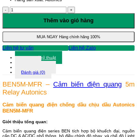
BEN5M-
MFR
-
Thêm vào giỏ hàng
Cảm
biến
điện
MUA NGAY
Hàng chính hãng 100%
quang
5m
Liên hệ tư vấn
Liên hệ Zalo
Relay
Autonics
Thông số kỹ thuật
số
Tài liệu
lượng
Thông tin khác
Đánh giá (0)
BEN5M-MFR –
Cảm biến điện quang
5m
Relay Autonics
Cảm biến quang điện chống dầu chịu dầu Autonics
BEN5M-MFR
Giới thiệu tổng quan:
Cảm biến quang điện series BEN tích hợp bộ khuếch đại, nguồn
cấp DC & AC/DC phổ thông, bộ điều chỉnh độ nhạy, và chế độ Light