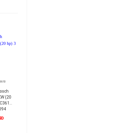
+
+
3610
BỘ LẬP TRÌNH LOGO!
BỘ LẬP TRÌNH LOGO!
Bosch
6AG1052-2CC08-
6AG1052-2HB08-
KW (20
7BA0
7BA0
FC3610,
094
NĐ
1.000
VNĐ
1.000
VNĐ