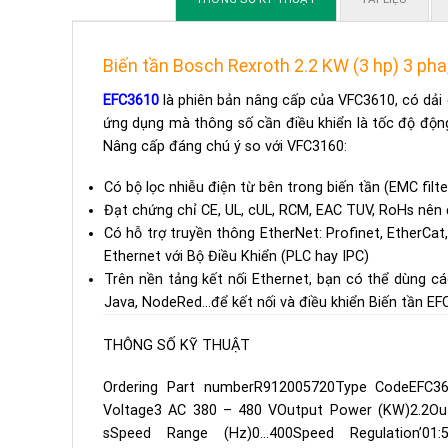
Biến tần Bosch Rexroth 2.2 KW (3 hp) 3 pha
EFC3610
là phiên bản nâng cấp của VFC3610, có dải 
ứng dụng mà thông số cần điều khiển là tốc độ động
Nâng cấp đáng chú ý so với VFC3160:
Có bộ lọc nhiễu điện từ bên trong biến tần (EMC filte
Đạt chứng chỉ CE, UL, cUL, RCM, EAC TUV, RoHs nên đ
Có hỗ trợ truyền thông EtherNet: Profinet, EtherCat
Ethernet với Bộ Điều Khiển (PLC hay IPC)
Trên nền tảng kết nối Ethernet, bạn có thể dùng cá
Java, NodeRed…để kết nối và điều khiển Biến tần E
THÔNG SỐ KỸ THUẬT
Ordering Part numberR912005720Type CodeEFC36
Voltage3 AC 380 – 480 VOutput Power (KW)2.2Outp
sSpeed Range (Hz)0…400Speed Regulation’0