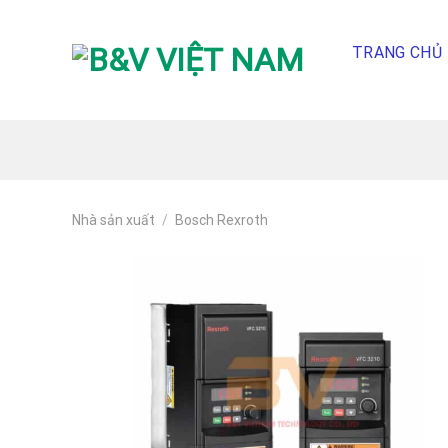
Skip
To
TRANG CHỦ
Content
(tạm
dịch)
Nhà sản xuất
/
Bosch Rexroth