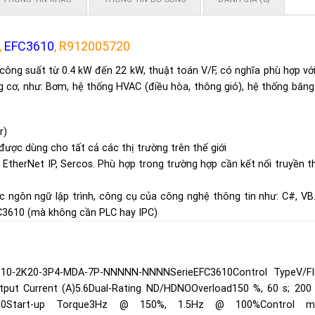
,
EFC3610
, R912005720
công suất từ 0.4 kW đến 22 kW, thuật toán V/F, có nghĩa phù hợp vớ
 cơ, như: Bơm, hệ thống HVAC (điều hòa, thông gió), hệ thống băng
r)
ược dùng cho tất cả các thị trường trên thế giới
, EtherNet IP, Sercos. Phù hợp trong trường hợp cần kết nối truyền 
c ngôn ngữ lập trình, công cụ của công nghệ thông tin như: C#, VB
FC3610 (mà không cần PLC hay IPC)
10-2K20-3P4-MDA-7P-NNNNN-NNNNSerieEFC3610Control TypeV/FI
ut Current (A)5.6Dual-Rating ND/HDNOOverload150 %, 60 s; 200 
1:50Start-up Torque3Hz @ 150%, 1.5Hz @ 100%Control m