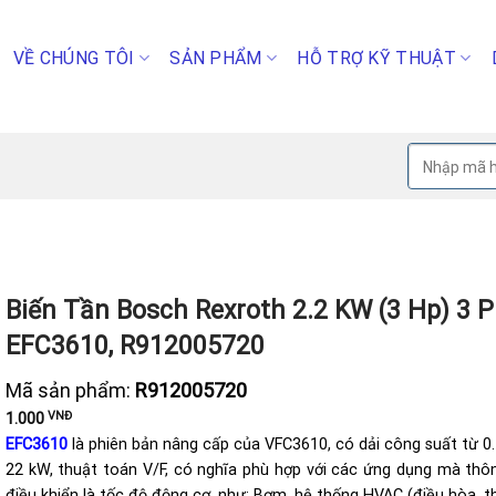
VỀ CHÚNG TÔI
SẢN PHẨM
HỖ TRỢ KỸ THUẬT
Tìm
kiếm:
Biến Tần Bosch Rexroth 2.2 KW (3 Hp) 3 P
EFC3610, R912005720
Mã sản phẩm:
R912005720
VNĐ
1.000
EFC3610
là phiên bản nâng cấp của VFC3610, có dải công suất từ 0
22 kW, thuật toán V/F, có nghĩa phù hợp với các ứng dụng mà thô
điều khiển là tốc độ động cơ, như: Bơm, hệ thống HVAC (điều hòa, t