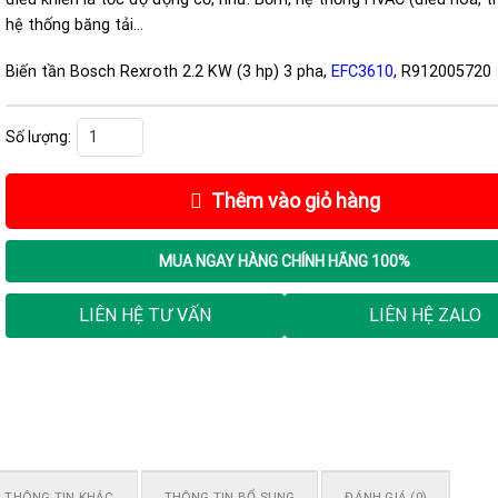
hệ thống băng tải…
Biến tần Bosch Rexroth 2.2 KW (3 hp) 3 pha,
EFC3610
, R912005720
Biến tần Bosch Rexroth 2.2 KW (3 hp) 3 pha, EFC3610, R912005720 số lượng
Thêm vào giỏ hàng
MUA NGAY
HÀNG CHÍNH HÃNG 100%
LIÊN HỆ TƯ VẤN
LIÊN HỆ ZALO
THÔNG TIN KHÁC
THÔNG TIN BỔ SUNG
ĐÁNH GIÁ (0)