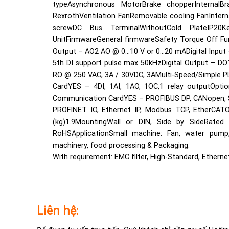
typeAsynchronous MotorBrake chopperInternal
RexrothVentilation FanRemovable cooling FanIntern
screwDC Bus TerminalWithoutCold PlateIP20K
UnitFirmwareGeneral firmwareSafety Torque Off F
Output – AO2 AO @ 0…10 V or 0…20 mADigital Inpu
5th DI support pulse max 50kHzDigital Output – D
RO @ 250 VAC, 3A / 30VDC, 3AMulti-Speed/Simple 
CardYES – 4DI, 1AI, 1AO, 1OC,1 relay outputOpti
Communication CardYES – PROFIBUS DP, CANopen, S
PROFINET IO, Ethernet IP, Modbus TCP, EtherCA
(kg)1.9MountingWall or DIN, Side by SideRate
RoHSApplicationSmall machine: Fan, water pump,
machinery, food processing & Packaging.
With requirement: EMC filter, High-Standard, Eth
Liên hệ: