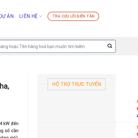
DỰ ÁN
LIÊN HỆ
TRA CỨU LỖI BIẾN TẦN
HỖ TRỢ TRỰC TUYẾN
ha,
.4 kW đến
ng số cần
hông gió),