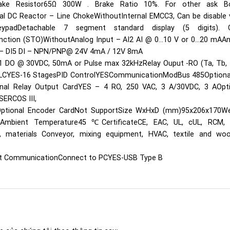
Brake Resistor65Ω 300W . Brake Ratio 10%. For other ask B
al DC Reactor – Line ChokeWithoutInternal EMCC3, Can be disable 
eypadDetachable 7 segment standard display (5 digits). 
unction (STO)WithoutAnalog Input – AI2 AI @ 0…10 V or 0…20 mAA
t – DI5 DI – NPN/PNP@ 24V 4mA / 12V 8mA
O1 DO @ 30VDC, 50mA or Pulse max 32kHzRelay Ouput -RO (Ta, Tb,
PLCYES-16 StagesPID ControlYESCommunicationModBus 485Optional
onal Relay Output CardYES – 4 RO, 250 VAC, 3 A/30VDC, 3 AOpti
ERCOS III,
TOptional Encoder CardNot SupportSize WxHxD (mm)95x206x170We
d Ambient Temperature45 ℃CertificateCE, EAC, UL, cUL, RCM, 
 materials Conveyor, mixing equipment, HVAC, textile and woo
ernet CommunicationConnect to PCYES-USB Type B