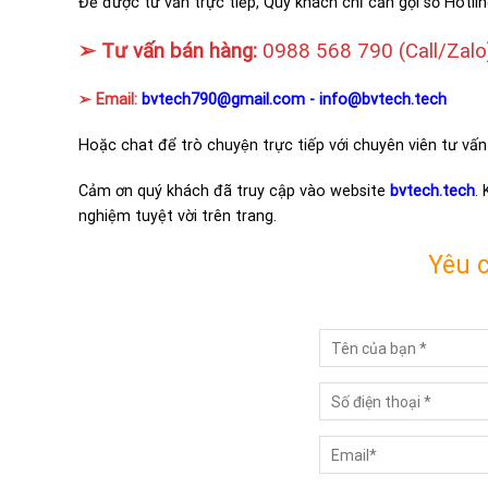
Để được tư vấn trực tiếp, Quý khách chỉ cần gọi số Hotlin
➢ Tư vấn bán hàng:
0988 568 790
(Call/Zalo
➢ Email:
bvtech790@gmail.com -
info@bvtech.tech
Hoặc chat để trò chuyện trực tiếp với chuyên viên tư vấn
Cảm ơn quý khách đã truy cập vào website
bvtech.tech
.
nghiệm tuyệt vời trên trang.
Yêu 