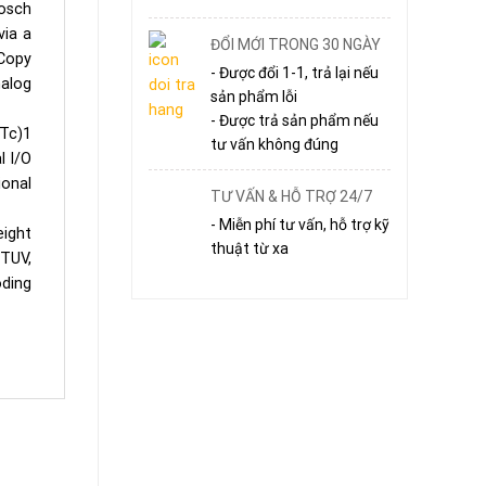
osch
via a
ĐỔI MỚI TRONG 30 NGÀY
Copy
- Được đổi 1-1, trả lại nếu
nalog
sản phẩm lỗi
- Được trả sản phẩm nếu
 Tc)1
tư vấn không đúng
 I/O
onal
TƯ VẤN & HỖ TRỢ 24/7
- Miễn phí tư vấn, hỗ trợ kỹ
ight
thuật từ xa
TUV,
ding