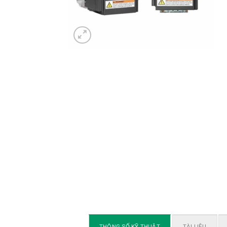
THÔNG SỐ KỸ THUẬT
TÀI LIỆU