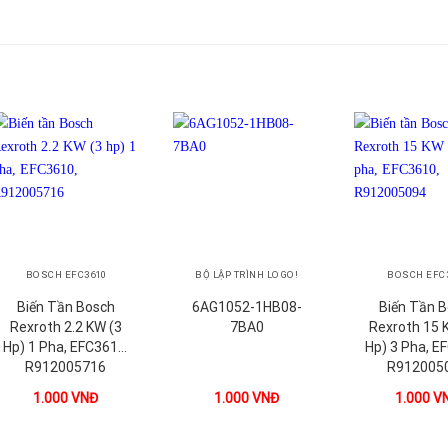
+
+
+
BOSCH EFC3610
BỘ LẬP TRÌNH LOGO!
BOSCH EFC
Biến Tần Bosch
6AG1052-1HB08-
Biến Tần 
Rexroth 2.2 KW (3
7BA0
Rexroth 15 
Hp) 1 Pha, EFC3610,
Hp) 3 Pha, E
R912005716
R912005
1.000
VNĐ
1.000
VNĐ
1.000
V