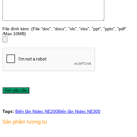
File đính kèm: (File "doc", "docx", "xls", "xlsx", "ppt", "pptx", "pdf"
/Max 10MB)
Tags:
Biến tần Nidec NE200
Biến tần Nidec NE300
Sản phẩm tương tự