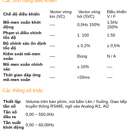
Các tính năng điều khiển
Vector vòng
Vector vòng
Điều khiển
Chế độ điều khiển
kín (VC)
hở (SVC)
V / F
Mô-men xoắn khởi
1,5Hz
—-
0,5Hz 150%
động
150%
Phạm vi điều chỉnh
—-
1: 100
1:50
tốc độ
Độ chính xác ổn định
—-
± 0,2%
± 0,5%
tốc độ
Kiểm soát mô-men
—-
Đúng
N / A
xoắn
Mô men xoắn chính
—-
± 10%
—-
xác
Thời gian đáp ứng
—-
<20ms
—-
mô-men xoắn
Các thông số khác
Thiết lập
Volume trên bàn phím, nút bấm Lên / Xuống, Giao tiếp
tần số
truyền thông RS485, ngõ vào Analog AI1, AI2
Tần số
0,00 ~ 550,0Hz
đầu ra
Tần suất
0,00 ~ 60,00Hz
khởi động