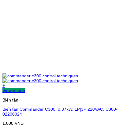
+
View nhanh
Biến tần
Biến tần Commander C300, 0.37kW, 1P|3P 220VAC, C300-
02200024
1.000
VNĐ