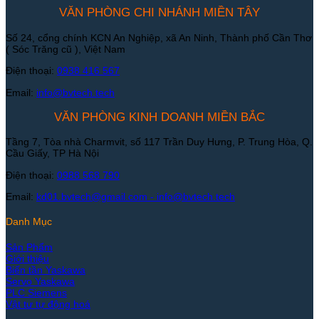
VĂN PHÒNG CHI NHÁNH MIỀN TÂY
Số 24, cổng chính KCN An Nghiệp, xã An Ninh, Thành phố Cần Thơ
( Sóc Trăng cũ ), Việt Nam
Điện thoại:
0938 416 567
Email:
info@bvtech.tech
VĂN PHÒNG KINH DOANH MIỀN BẮC
Tầng 7, Tòa nhà Charmvit, số 117 Trần Duy Hưng, P. Trung Hòa, Q.
Cầu Giấy, TP Hà Nội
Điện thoại:
0988 568 790
Email:
kd01.bvtech@gmail.com -
info@bvtech.tech
Danh Mục
Sản Phẩm
Giới thiệu
Biến tần Yaskawa
Servo Yaskawa
PLC Siemens
Vật tư tự động hoá