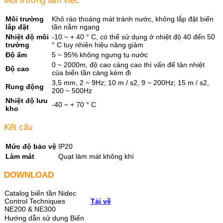
Môi trường làm việc
Môi trường
Khô ráo thoáng mát tránh nước, không lắp đặt biến
lắp đặt
tần nằm ngang
Nhiệt độ môi
-10 ~ + 40 ° C, có thể sử dụng ở nhiệt độ 40 đến 50
trường
° C tuy nhiên hiệu năng giảm
Độ ẩm
5 ~ 95% không ngưng tụ nước
0 ~ 2000m, độ cao càng cao thì vấn để tản nhiệt
Độ cao
của biến tần càng kém đi
3,5 mm, 2 ~ 9Hz; 10 m / s2, 9 ~ 200Hz; 15 m / s2,
Rung động
200 ~ 500Hz
Nhiệt độ lưu
-40 ~ + 70 ° C
kho
Kết cấu
Mức độ bảo vệ
IP20
Làm mát
Quạt làm mát không khí
DOWNLOAD
Catalog biến tần Nidec
Control Techniques
Tải về
NE200 & NE300
Hướng dẫn sử dụng Biến