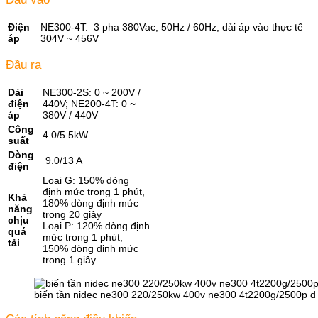
Điện
NE300-4T: 3 pha 380Vac; 50Hz / 60Hz, dải áp vào thực tế
áp
304V ~ 456V
Đầu ra
Dải
NE300-2S: 0 ~ 200V /
điện
440V; NE200-4T: 0 ~
áp
380V / 440V
Công
4.0/5.5kW
suất
Dòng
9.0/13 A
điện
Loại G: 150% dòng
định mức trong 1 phút,
Khả
180% dòng định mức
năng
trong 20 giây
chịu
Loại P: 120% dòng định
quá
mức trong 1 phút,
tải
150% dòng định mức
trong 1 giây
biến tần nidec ne300 220/250kw 400v ne300 4t2200g/2500p d