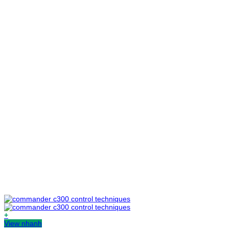
+
View nhanh