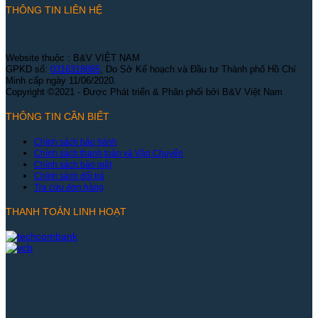
THÔNG TIN LIÊN HỆ
Website thuộc : B&V VIỆT NAM
GPKD số:
0316318085
, Do Sở Kế hoạch và Đầu tư Thành phố Hồ Chí
Minh cấp ngày 11/06/2020.
Copyright ©2021 - Được Phát triển & Phân phối bởi B&V Việt Nam
THÔNG TIN CẦN BIẾT
Chính sách bảo hành
Chính sách thanh toán và Vận Chuyển
Chính sách bảo mật
Chính sách đổi trả
Tra cứu đơn hàng
THANH TOÁN LINH HOẠT