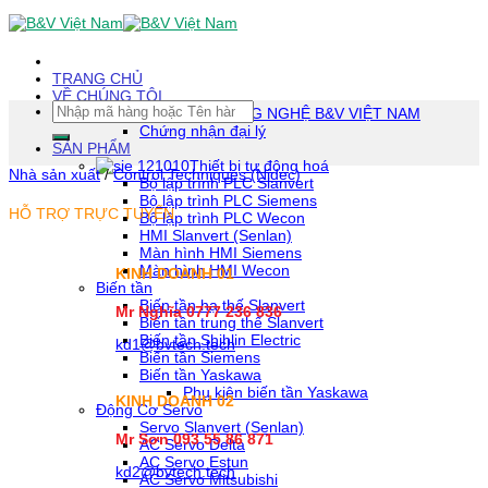
Skip
To
Content
(tạm
TRANG CHỦ
dịch)
VỀ CHÚNG TÔI
Tìm
CÔNG TY TNHH CÔNG NGHỆ B&V VIỆT NAM
kiếm:
Chứng nhận đại lý
SẢN PHẨM
Thiết bị tự động hoá
Nhà sản xuất
/
Control Techniques (Nidec)
Bộ lập trình PLC Slanvert
Bộ lập trình PLC Siemens
HỖ TRỢ TRỰC TUYẾN
Bộ lập trình PLC Wecon
HMI Slanvert (Senlan)
Màn hình HMI Siemens
Màn hình HMI Wecon
KINH DOANH 01
Biến tần
Biến tần hạ thế Slanvert
Mr Nghĩa 0777 236 836
Biến tần trung thế Slanvert
Biến tần Shihlin Electric
kd1@bvtech.tech
Biến tần Siemens
Biến tần Yaskawa
Phụ kiện biến tần Yaskawa
KINH DOANH
02
Động Cơ Servo
Servo Slanvert (Senlan)
Mr Sơn
093 55 86 871
AC Servo Delta
AC Servo Estun
kd2@bvtech.tech
AC Servo Mitsubishi