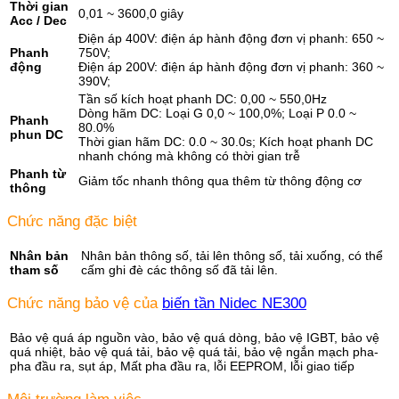
Thời gian
0,01 ~ 3600,0 giây
Acc / Dec
Điện áp 400V: điện áp hành động đơn vị phanh: 650 ~
Phanh
750V;
động
Điện áp 200V: điện áp hành động đơn vị phanh: 360 ~
390V;
Tần số kích hoạt phanh DC: 0,00 ~ 550,0Hz
Dòng hãm DC: Loại G 0,0 ~ 100,0%; Loại P 0.0 ~
Phanh
80.0%
phun DC
Thời gian hãm DC: 0.0 ~ 30.0s; Kích hoạt phanh DC
nhanh chóng mà không có thời gian trễ
Phanh từ
Giảm tốc nhanh thông qua thêm từ thông động cơ
thông
Chức năng đặc biệt
Nhân bản
Nhân bản thông số, tải lên thông số, tải xuống, có thể
tham số
cấm ghi đè các thông số đã tải lên.
Chức năng bảo vệ của
biến tần Nidec NE300
Bảo vệ quá áp nguồn vào, bảo vệ quá dòng, bảo vệ IGBT, bảo vệ
quá nhiệt, bảo vệ quá tải, bảo vệ quá tải, bảo vệ ngắn mạch pha-
pha đầu ra, sụt áp, Mất pha đầu ra, lỗi EEPROM, lỗi giao tiếp