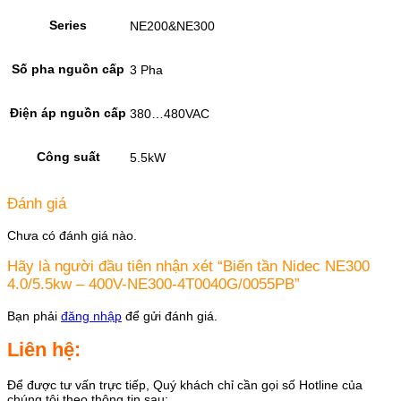
Series
NE200&NE300
Số pha nguồn cấp
3 Pha
Điện áp nguồn cấp
380…480VAC
Công suất
5.5kW
Đánh giá
Chưa có đánh giá nào.
Hãy là người đầu tiên nhận xét “Biến tần Nidec NE300
4.0/5.5kw – 400V-NE300-4T0040G/0055PB”
Bạn phải
đăng nhập
để gửi đánh giá.
Liên hệ:
Để được tư vấn trực tiếp, Quý khách chỉ cần gọi số Hotline của
chúng tôi theo thông tin sau: