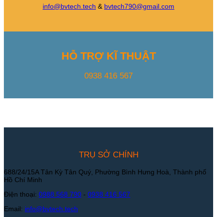
info@bvtech.tech
&
bvtech790@gmail.com
HỖ TRỢ KĨ THUẬT
0938 416 567
TRỤ SỞ CHÍNH
688/24/15A Tân Kỳ Tân Quý, Phường Bình Hưng Hoà, Thành phố
Hồ Chí Minh
Điện thoại:
0988 568 790
-
0938 416 567
Email:
info@bvtech.tech