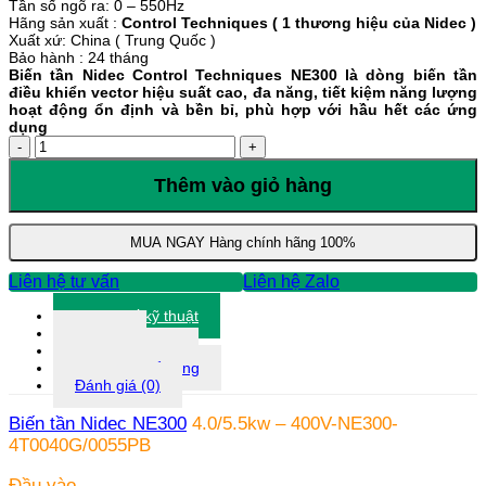
Tần số ngõ ra: 0 – 550Hz
Hãng sản xuất :
Control Techniques ( 1 thương hiệu của Nidec )
Xuất xứ: China ( Trung Quốc )
Bảo hành : 24 tháng
Biến tần Nidec Control Techniques NE300 là dòng biến tần
điều khiển vector hiệu suất cao, đa năng, tiết kiệm năng lượng
hoạt động ổn định và bền bỉ, phù hợp với hầu hết các ứng
dụng
Biến
tần
Nidec
Thêm vào giỏ hàng
NE300
4.0/5.5kw
-
MUA NGAY
Hàng chính hãng 100%
400V-
NE300-
Liên hệ tư vấn
Liên hệ Zalo
4T0040G/0055PB
số
Thông số kỹ thuật
lượng
Tài liệu
Thông tin khác
Thông tin bổ sung
Đánh giá (0)
Biến tần Nidec NE300
4.0/5.5kw – 400V-NE300-
4T0040G/0055PB
Đầu vào