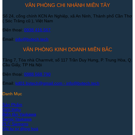
VĂN PHÒNG CHI NHÁNH MIỀN TÂY
Số 24, cổng chính KCN An Nghiệp, xã An Ninh, Thành phố Cần Thơ
( Sóc Trăng cũ ), Việt Nam
Điện thoại:
0938 416 567
Email:
info@bvtech.tech
VĂN PHÒNG KINH DOANH MIỀN BẮC
Tầng 7, Tòa nhà Charmvit, số 117 Trần Duy Hưng, P. Trung Hòa, Q.
Cầu Giấy, TP Hà Nội
Điện thoại:
0988 568 790
Email:
kd01.bvtech@gmail.com -
info@bvtech.tech
Danh Mục
Sản Phẩm
Giới thiệu
Biến tần Yaskawa
Servo Yaskawa
PLC Siemens
Vật tư tự động hoá