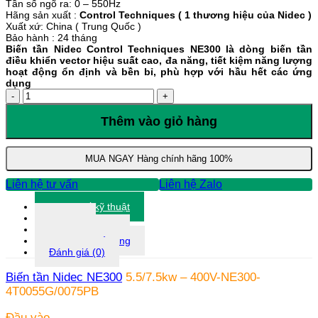
Tần số ngõ ra: 0 – 550Hz
Hãng sản xuất :
Control Techniques ( 1 thương hiệu của Nidec )
Xuất xứ: China ( Trung Quốc )
Bảo hành : 24 tháng
Biến tần Nidec Control Techniques NE300 là dòng biến tần
điều khiển vector hiệu suất cao, đa năng, tiết kiệm năng lượng
hoạt động ổn định và bền bỉ, phù hợp với hầu hết các ứng
dụng
Biến
tần
Nidec
Thêm vào giỏ hàng
NE300
5.5/7.5kw
-
MUA NGAY
Hàng chính hãng 100%
400V-
NE300-
Liên hệ tư vấn
Liên hệ Zalo
4T0055G/0075PB
số
Thông số kỹ thuật
lượng
Tài liệu
Thông tin khác
Thông tin bổ sung
Đánh giá (0)
Biến tần Nidec NE300
5.5/7.5kw – 400V-NE300-
4T0055G/0075PB
Đầu vào