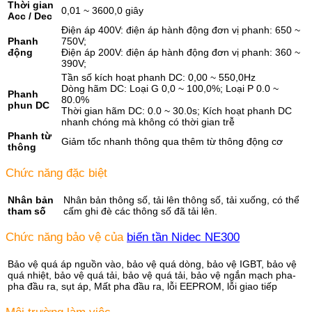
Thời gian
0,01 ~ 3600,0 giây
Acc / Dec
Điện áp 400V: điện áp hành động đơn vị phanh: 650 ~
Phanh
750V;
động
Điện áp 200V: điện áp hành động đơn vị phanh: 360 ~
390V;
Tần số kích hoạt phanh DC: 0,00 ~ 550,0Hz
Dòng hãm DC: Loại G 0,0 ~ 100,0%; Loại P 0.0 ~
Phanh
80.0%
phun DC
Thời gian hãm DC: 0.0 ~ 30.0s; Kích hoạt phanh DC
nhanh chóng mà không có thời gian trễ
Phanh từ
Giảm tốc nhanh thông qua thêm từ thông động cơ
thông
Chức năng đặc biệt
Nhân bản
Nhân bản thông số, tải lên thông số, tải xuống, có thể
tham số
cấm ghi đè các thông số đã tải lên.
Chức năng bảo vệ của
biến tần Nidec NE300
Bảo vệ quá áp nguồn vào, bảo vệ quá dòng, bảo vệ IGBT, bảo vệ
quá nhiệt, bảo vệ quá tải, bảo vệ quá tải, bảo vệ ngắn mạch pha-
pha đầu ra, sụt áp, Mất pha đầu ra, lỗi EEPROM, lỗi giao tiếp