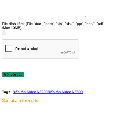
File đính kèm: (File "doc", "docx", "xls", "xlsx", "ppt", "pptx", "pdf"
/Max 10MB)
Tags:
Biến tần Nidec NE200
Biến tần Nidec NE300
Sản phẩm tương tự