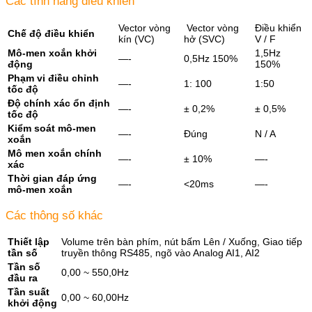
Các tính năng điều khiển
Vector vòng
Vector vòng
Điều khiển
Chế độ điều khiển
kín (VC)
hở (SVC)
V / F
Mô-men xoắn khởi
1,5Hz
—-
0,5Hz 150%
động
150%
Phạm vi điều chỉnh
—-
1: 100
1:50
tốc độ
Độ chính xác ổn định
—-
± 0,2%
± 0,5%
tốc độ
Kiểm soát mô-men
—-
Đúng
N / A
xoắn
Mô men xoắn chính
—-
± 10%
—-
xác
Thời gian đáp ứng
—-
<20ms
—-
mô-men xoắn
Các thông số khác
Thiết lập
Volume trên bàn phím, nút bấm Lên / Xuống, Giao tiếp
tần số
truyền thông RS485, ngõ vào Analog AI1, AI2
Tần số
0,00 ~ 550,0Hz
đầu ra
Tần suất
0,00 ~ 60,00Hz
khởi động