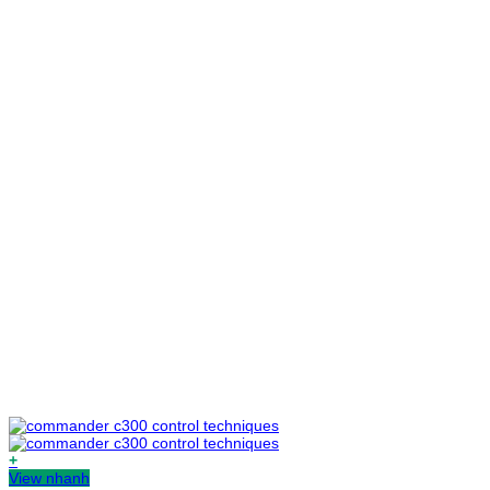
+
View nhanh