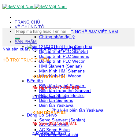
Skip
To
Content
(tạm
TRANG CHỦ
dịch)
VỀ CHÚNG TÔI
Tìm
CÔNG TY TNHH CÔNG NGHỆ B&V VIỆT NAM
kiếm:
Chứng nhận đại lý
SẢN PHẨM
Thiết bị tự động hoá
Nhà sản xuất
/
Control Techniques (Nidec)
Bộ lập trình PLC Slanvert
Bộ lập trình PLC Siemens
HỖ TRỢ TRỰC TUYẾN
Bộ lập trình PLC Wecon
HMI Slanvert (Senlan)
Màn hình HMI Siemens
Màn hình HMI Wecon
KINH DOANH 01
Biến tần
Biến tần hạ thế Slanvert
Mr Nghĩa 0777 236 836
Biến tần trung thế Slanvert
Biến tần Shihlin Electric
kd1@bvtech.tech
Biến tần Siemens
Biến tần Yaskawa
Phụ kiện biến tần Yaskawa
KINH DOANH
02
Động Cơ Servo
Servo Slanvert (Senlan)
Mr Sơn
093 55 86 871
AC Servo Delta
AC Servo Estun
kd2@bvtech.tech
AC Servo Mitsubishi