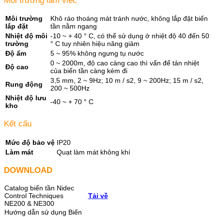
Môi trường làm việc
Môi trường
Khô ráo thoáng mát tránh nước, không lắp đặt biến
lắp đặt
tần nằm ngang
Nhiệt độ môi
-10 ~ + 40 ° C, có thể sử dụng ở nhiệt độ 40 đến 50
trường
° C tuy nhiên hiệu năng giảm
Độ ẩm
5 ~ 95% không ngưng tụ nước
0 ~ 2000m, độ cao càng cao thì vấn để tản nhiệt
Độ cao
của biến tần càng kém đi
3,5 mm, 2 ~ 9Hz; 10 m / s2, 9 ~ 200Hz; 15 m / s2,
Rung động
200 ~ 500Hz
Nhiệt độ lưu
-40 ~ + 70 ° C
kho
Kết cấu
Mức độ bảo vệ
IP20
Làm mát
Quạt làm mát không khí
DOWNLOAD
Catalog biến tần Nidec
Control Techniques
Tải về
NE200 & NE300
Hướng dẫn sử dụng Biến