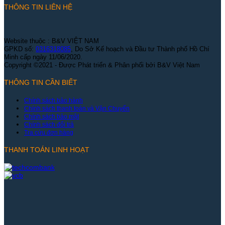
THÔNG TIN LIÊN HỆ
Website thuộc : B&V VIỆT NAM
GPKD số:
0316318085
, Do Sở Kế hoạch và Đầu tư Thành phố Hồ Chí
Minh cấp ngày 11/06/2020.
Copyright ©2021 - Được Phát triển & Phân phối bởi B&V Việt Nam
THÔNG TIN CẦN BIẾT
Chính sách bảo hành
Chính sách thanh toán và Vận Chuyển
Chính sách bảo mật
Chính sách đổi trả
Tra cứu đơn hàng
THANH TOÁN LINH HOẠT