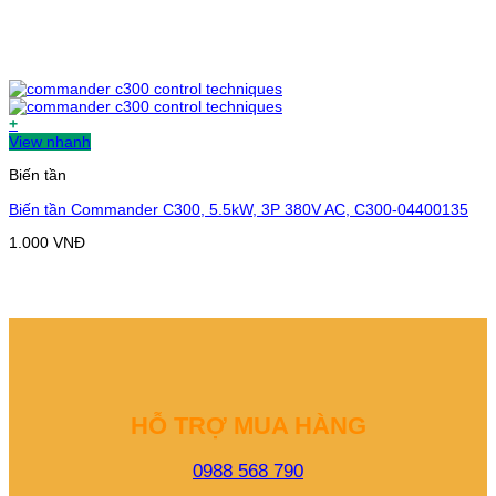
+
View nhanh
Biến tần
Biến tần Commander C300, 5.5kW, 3P 380V AC, C300-04400135
1.000
VNĐ
HỖ TRỢ MUA HÀNG
0988 568 790