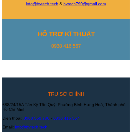
info@bvtech.tech
&
bvtech790@gmail.com
HỖ TRỢ KĨ THUẬT
0938 416 567
TRỤ SỞ CHÍNH
688/24/15A Tân Kỳ Tân Quý, Phường Bình Hưng Hoà, Thành phố
Hồ Chí Minh
Điện thoại:
0988 568 790
-
0938 416 567
Email:
info@bvtech.tech