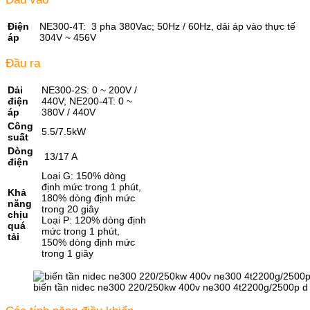
Điện
NE300-4T: 3 pha 380Vac; 50Hz / 60Hz, dải áp vào thực tế
áp
304V ~ 456V
Đầu ra
Dải
NE300-2S: 0 ~ 200V /
điện
440V; NE200-4T: 0 ~
áp
380V / 440V
Công
5.5/7.5kW
suất
Dòng
13/17 A
điện
Loại G: 150% dòng
định mức trong 1 phút,
Khả
180% dòng định mức
năng
trong 20 giây
chịu
Loại P: 120% dòng định
quá
mức trong 1 phút,
tải
150% dòng định mức
trong 1 giây
biến tần nidec ne300 220/250kw 400v ne300 4t2200g/2500p d