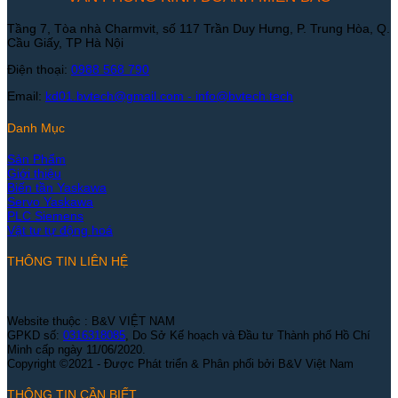
Tầng 7, Tòa nhà Charmvit, số 117 Trần Duy Hưng, P. Trung Hòa, Q.
Cầu Giấy, TP Hà Nội
Điện thoại:
0988 568 790
Email:
kd01.bvtech@gmail.com -
info@bvtech.tech
Danh Mục
Sản Phẩm
Giới thiệu
Biến tần Yaskawa
Servo Yaskawa
PLC Siemens
Vật tư tự động hoá
THÔNG TIN LIÊN HỆ
Website thuộc : B&V VIỆT NAM
GPKD số:
0316318085
, Do Sở Kế hoạch và Đầu tư Thành phố Hồ Chí
Minh cấp ngày 11/06/2020.
Copyright ©2021 - Được Phát triển & Phân phối bởi B&V Việt Nam
THÔNG TIN CẦN BIẾT