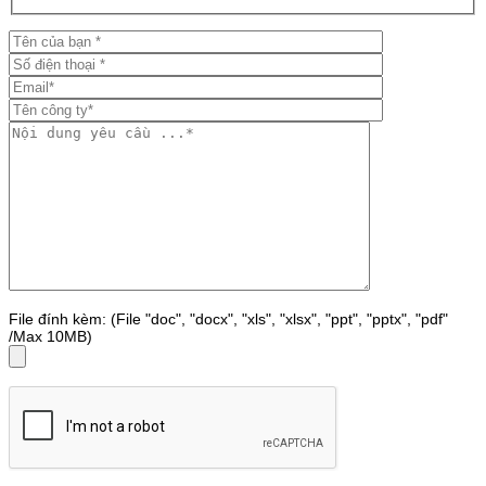
File đính kèm: (File "doc", "docx", "xls", "xlsx", "ppt", "pptx", "pdf"
/Max 10MB)