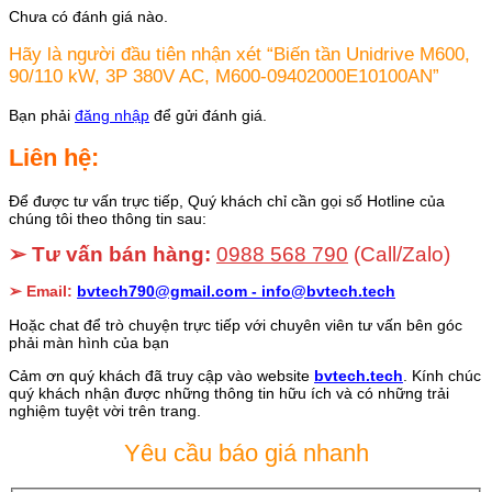
Chưa có đánh giá nào.
Hãy là người đầu tiên nhận xét “Biến tần Unidrive M600,
90/110 kW, 3P 380V AC, M600-09402000E10100AN”
Bạn phải
đăng nhập
để gửi đánh giá.
Liên hệ:
Để được tư vấn trực tiếp, Quý khách chỉ cần gọi số Hotline của
chúng tôi theo thông tin sau:
➢ Tư vấn bán hàng:
0988 568 790
(Call/Zalo)
➢ Email:
bvtech790@gmail.com -
info@bvtech.tech
Hoặc chat để trò chuyện trực tiếp với chuyên viên tư vấn bên góc
phải màn hình của bạn
Cảm ơn quý khách đã truy cập vào website
bvtech.tech
. Kính chúc
quý khách nhận được những thông tin hữu ích và có những trải
nghiệm tuyệt vời trên trang.
Yêu cầu báo giá nhanh