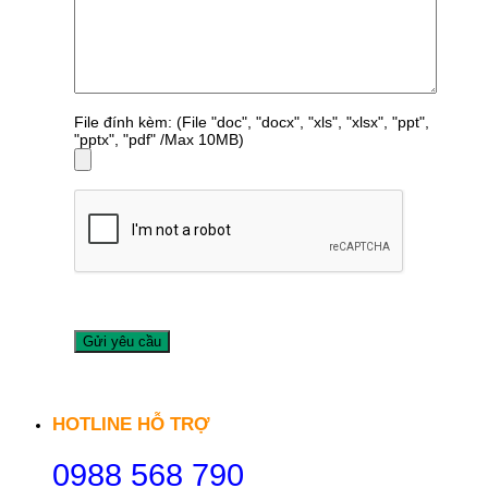
File đính kèm: (File "doc", "docx", "xls", "xlsx", "ppt",
"pptx", "pdf" /Max 10MB)
HOTLINE HỖ TRỢ
0988 568 790