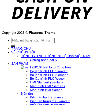
Copyright 2026 ©
Flatsome Theme
Tìm
kiếm:
TRANG CHỦ
VỀ CHÚNG TÔI
CÔNG TY TNHH CÔNG NGHỆ B&V VIỆT NAM
Chứng nhận đại lý
SẢN PHẨM
Thiết bị tự động hoá
Bộ lập trình PLC Slanvert
Bộ lập trình PLC Siemens
Bộ lập trình PLC Wecon
HMI Slanvert (Senlan)
Màn hình HMI Siemens
Màn hình HMI Wecon
Biến tần
Biến tần hạ thế Slanvert
Biến tần trung thế Slanvert
Biến tần Shihlin Electric