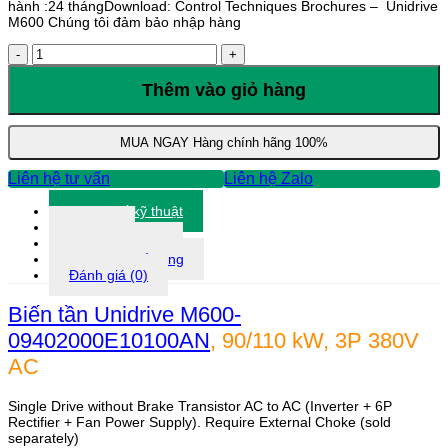
hành :24 thángDownload: Control Techniques Brochures – Unidrive
M600 Chúng tôi đảm bảo nhập hàng
Biến
tần
Unidrive
Thêm vào giỏ hàng
M600,
90/110
kW,
MUA NGAY
Hàng chính hãng 100%
3P
380V
Liên hệ tư vấn
Liên hệ Zalo
AC,
M600-
Thông số kỹ thuật
09402000E10100AN
Tài liệu
số
Thông tin khác
lượng
Thông tin bổ sung
Đánh giá (0)
Biến tần Unidrive M600-
09402000E10100AN
, 90/110 kW, 3P 380V
AC
Single Drive without Brake Transistor AC to AC (Inverter + 6P
Rectifier + Fan Power Supply). Require External Choke (sold
separately)