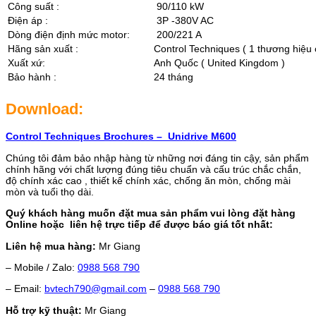
Công suất :
90/110 kW
Điện áp :
3P -380V AC
Dòng điện định mức motor:
200/221 A
Hãng sản xuất :
Control Techniques ( 1 thương hiệu
Xuất xứ:
Anh Quốc ( United Kingdom )
Bảo hành :
24 tháng
Download:
Control Techniques Brochures – Unidrive M600
Chúng tôi đảm bảo nhập hàng từ những nơi đáng tin cậy, sản phẩm
chính hãng với chất lượng đúng tiêu chuẩn và cấu trúc chắc chắn,
độ chính xác cao , thiết kế chính xác, chống ăn mòn, chống mài
mòn và tuổi thọ dài.
Quý khách hàng muốn đặt mua sản phẩm vui lòng đặt hàng
Online hoặc liên hệ trực tiếp để được báo giá tốt nhất:
Liên hệ mua hàng:
Mr Giang
– Mobile / Zalo:
0988 568 790
– Email:
bvtech790@gmail.com
–
0988 568 790
Hỗ trợ kỹ thuật:
Mr Giang