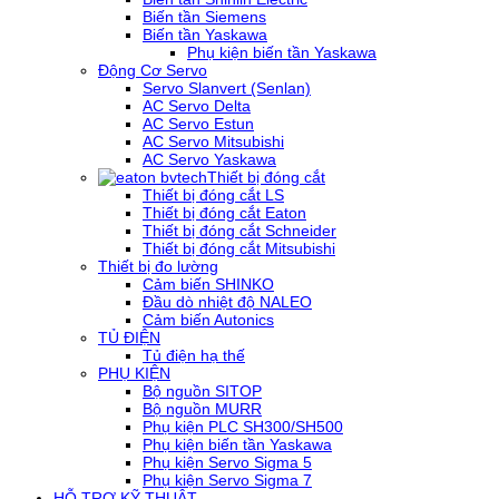
Biến tần Siemens
Biến tần Yaskawa
Phụ kiện biến tần Yaskawa
Động Cơ Servo
Servo Slanvert (Senlan)
AC Servo Delta
AC Servo Estun
AC Servo Mitsubishi
AC Servo Yaskawa
Thiết bị đóng cắt
Thiết bị đóng cắt LS
Thiết bị đóng cắt Eaton
Thiết bị đóng cắt Schneider
Thiết bị đóng cắt Mitsubishi
Thiết bị đo lường
Cảm biến SHINKO
Đầu dò nhiệt độ NALEO
Cảm biến Autonics
TỦ ĐIỆN
Tủ điện hạ thế
PHỤ KIỆN
Bộ nguồn SITOP
Bộ nguồn MURR
Phụ kiện PLC SH300/SH500
Phụ kiện biến tần Yaskawa
Phụ kiện Servo Sigma 5
Phụ kiện Servo Sigma 7
HỖ TRỢ KỸ THUẬT