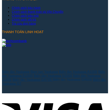
Chính sách bảo hành
Chính sách thanh toán và Vận Chuyển
Chính sách bảo mật
Chính sách đổi trả
Tra cứu đơn hàng
THANH TOÁN LINH HOẠT
Biến tần Yaskawa
Bien tan Yaskawa
Biến tần Yaskawa A1000
Biến
tần Yaskawa E1000
Biến tần Yaskawa V1000
Biến tần Yaskawa
J1000
Biến tần Yaskawa GA700
Biến tần Yaskawa GA500
Biến tần
Yaskawa G7