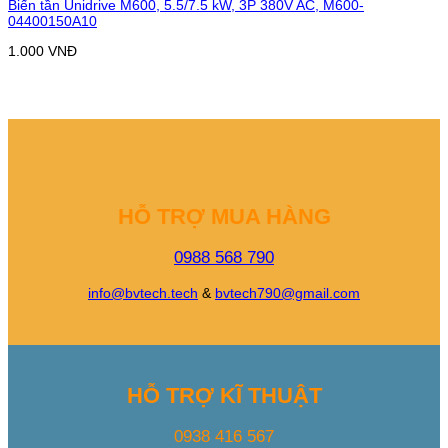
Biến tần Unidrive M600, 5.5/7.5 kW, 3P 380V AC, M600-
04400150A10
1.000
VNĐ
HỖ TRỢ MUA HÀNG
0988 568 790
info@bvtech.tech
&
bvtech790@gmail.com
HỖ TRỢ KĨ THUẬT
0938 416 567