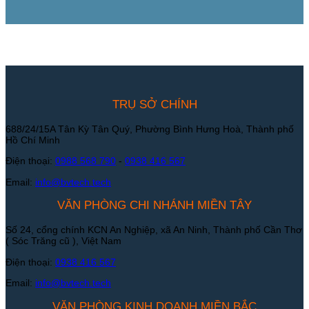
TRỤ SỞ CHÍNH
688/24/15A Tân Kỳ Tân Quý, Phường Bình Hưng Hoà, Thành phố
Hồ Chí Minh
Điện thoại:
0988 568 790
-
0938 416 567
Email:
info@bvtech.tech
VĂN PHÒNG CHI NHÁNH MIỀN TÂY
Số 24, cổng chính KCN An Nghiệp, xã An Ninh, Thành phố Cần Thơ
( Sóc Trăng cũ ), Việt Nam
Điện thoại:
0938 416 567
Email:
info@bvtech.tech
VĂN PHÒNG KINH DOANH MIỀN BẮC