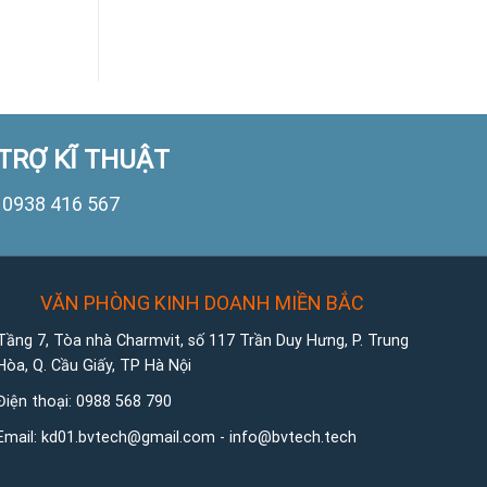
TRỢ KĨ THUẬT
0938 416 567
VĂN PHÒNG KINH DOANH MIỀN BẮC
Tầng 7, Tòa nhà Charmvit, số 117 Trần Duy Hưng, P. Trung
Hòa, Q. Cầu Giấy, TP Hà Nội
Điện thoại:
0988 568 790
Email:
kd01.bvtech@gmail.com -
info@bvtech.tech