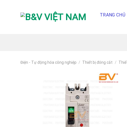
Skip
To
TRANG CHỦ
Content
(tạm
dịch)
Điện - Tự động hóa công nghiệp
/
Thiết bị đóng cắt
/
Thiế