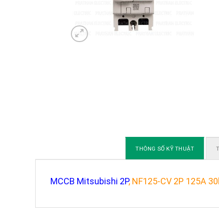
THÔNG SỐ KỸ THUẬT
T
MCCB Mitsubishi 2P
, NF125-CV 2P 125A 3