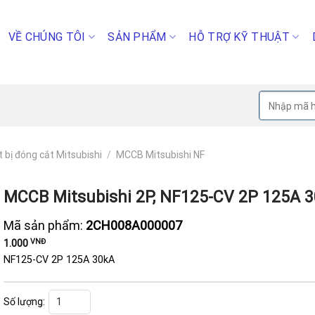
VỀ CHÚNG TÔI
SẢN PHẨM
HỖ TRỢ KỸ THUẬT
Tìm
kiếm:
t bị đóng cắt Mitsubishi
/
MCCB Mitsubishi NF
MCCB Mitsubishi 2P, NF125-CV 2P 125A 
Mã sản phẩm:
2CH008A000007
VNĐ
1.000
NF125-CV 2P 125A 30kA
MCCB Mitsubishi 2P, NF125-CV 2P 125A 30kA số lượng