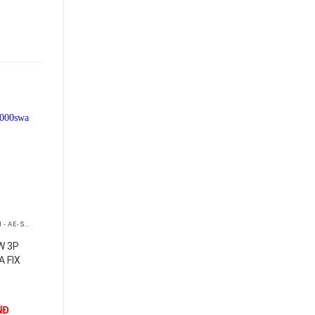
+
+
ACB-MITSUBISHI - AE-SW
ACB-MITSUBISHI - AE-SW
ACB-MITSUBISHI - AE-SW
W 3P
AE3200-SW 3P
AE1600-SW 3P
A FIX
3200A 100kA FIX
1600A 65kA FIX
NĐ
1.000
VNĐ
1.000
VNĐ