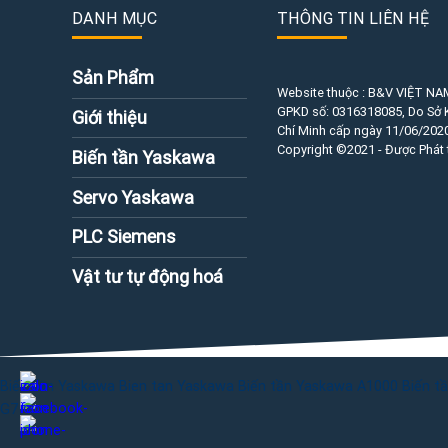
DANH MỤC
THÔNG TIN LIÊN HỆ
Sản Phẩm
Website thuộc : B&V VIỆT NA
GPKD số:
0316318085
, Do Sở
Giới thiệu
Chí Minh cấp ngày 11/06/2020
Copyright ©2021 - Được Phát 
Biến tần Yaskawa
Servo Yaskawa
PLC Siemens
Vật tư tự động hoá
Biến tần Yaskawa
Bien tan Yaskawa
Biến tần Yaskawa A1000
Biến t
G7