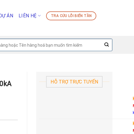
DỰ ÁN
LIÊN HỆ
TRA CỨU LỖI BIẾN TẦN
HỖ TRỢ TRỰC TUYẾN
30kA