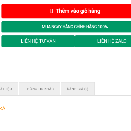
Thêm vào giỏ hàng
MUA NGAY
HÀNG CHÍNH HÃNG 100%
LIÊN HỆ TƯ VẤN
LIÊN HỆ ZALO
ÀI LIỆU
THÔNG TIN KHÁC
ĐÁNH GIÁ (0)
0kA