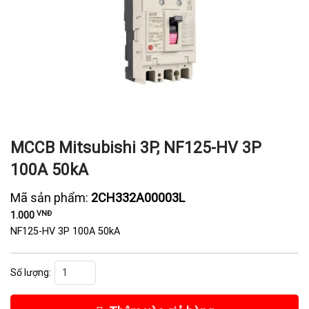
MCCB Mitsubishi 3P, NF125-HV 3P
100A 50kA
Mã sản phẩm:
2CH332A00003L
VNĐ
1.000
NF125-HV 3P 100A 50kA
MCCB Mitsubishi 3P, NF125-HV 3P 100A 50kA số lượng