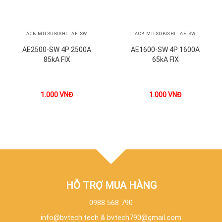
ACB-MITSUBISHI - AE-SW
ACB-MITSUBISHI - AE-SW
AE2500-SW 4P 2500A
AE1600-SW 4P 1600A
85kA FIX
65kA FIX
1.000
VNĐ
1.000
VNĐ
HỖ TRỢ MUA HÀNG
0988 568 790
info@bvtech.tech
&
bvtech790@gmail.com