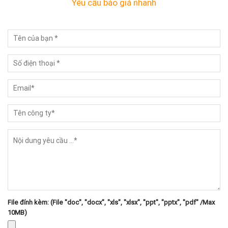
Yêu cầu báo giá nhanh
File đính kèm: (File "doc", "docx", "xls", "xlsx", "ppt", "pptx", "pdf" /Max
10MB)