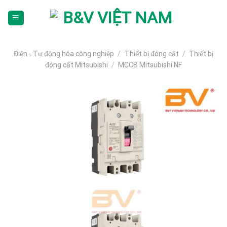
Skip
To
Content
(tạm
dịch)
Điện - Tự động hóa công nghiệp
/
Thiết bị đóng cắt
/
Thiết bị
đóng cắt Mitsubishi
/
MCCB Mitsubishi NF