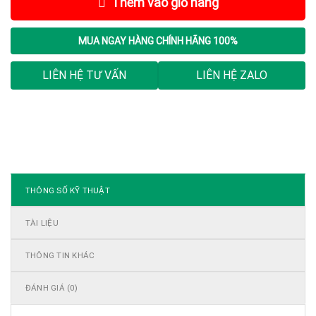
Thêm vào giỏ hàng
MUA NGAY
HÀNG CHÍNH HÃNG 100%
LIÊN HỆ TƯ VẤN
LIÊN HỆ ZALO
THÔNG SỐ KỸ THUẬT
TÀI LIỆU
THÔNG TIN KHÁC
ĐÁNH GIÁ (0)