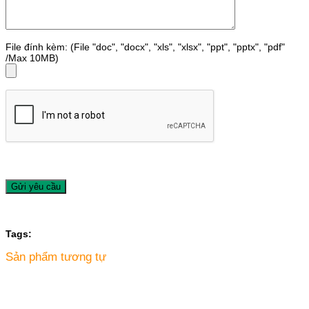
File đính kèm: (File "doc", "docx", "xls", "xlsx", "ppt", "pptx", "pdf"
/Max 10MB)
Tags:
Sản phẩm tương tự