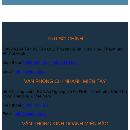
TRỤ SỞ CHÍNH
688/24/15A Tân Kỳ Tân Quý, Phường Bình Hưng Hoà, Thành phố
Hồ Chí Minh
Điện thoại:
0988 568 790
-
0938 416 567
Email:
info@bvtech.tech
VĂN PHÒNG CHI NHÁNH MIỀN TÂY
Số 24, cổng chính KCN An Nghiệp, xã An Ninh, Thành phố Cần Thơ
( Sóc Trăng cũ ), Việt Nam
Điện thoại:
0938 416 567
Email:
info@bvtech.tech
VĂN PHÒNG KINH DOANH MIỀN BẮC