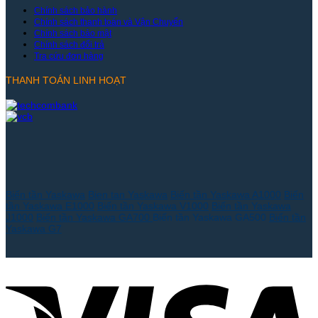
Chính sách bảo hành
Chính sách thanh toán và Vận Chuyển
Chính sách bảo mật
Chính sách đổi trả
Tra cứu đơn hàng
THANH TOÁN LINH HOẠT
Biến tần Yaskawa
Bien tan Yaskawa
Biến tần Yaskawa A1000
Biến
tần Yaskawa E1000
Biến tần Yaskawa V1000
Biến tần Yaskawa
J1000
Biến tần Yaskawa GA700
Biến tần Yaskawa GA500
Biến tần
Yaskawa G7