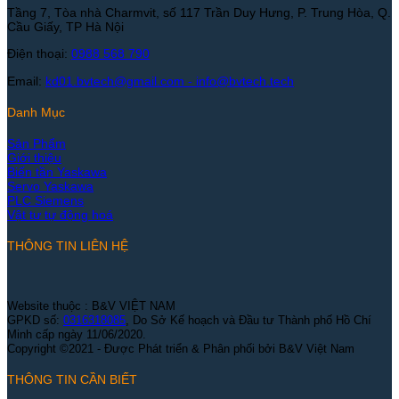
Tầng 7, Tòa nhà Charmvit, số 117 Trần Duy Hưng, P. Trung Hòa, Q.
Cầu Giấy, TP Hà Nội
Điện thoại:
0988 568 790
Email:
kd01.bvtech@gmail.com -
info@bvtech.tech
Danh Mục
Sản Phẩm
Giới thiệu
Biến tần Yaskawa
Servo Yaskawa
PLC Siemens
Vật tư tự động hoá
THÔNG TIN LIÊN HỆ
Website thuộc : B&V VIỆT NAM
GPKD số:
0316318085
, Do Sở Kế hoạch và Đầu tư Thành phố Hồ Chí
Minh cấp ngày 11/06/2020.
Copyright ©2021 - Được Phát triển & Phân phối bởi B&V Việt Nam
THÔNG TIN CẦN BIẾT