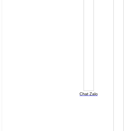
File đính kèm: (File "doc", "docx", "xls", "xlsx", "ppt",
"pptx", "pdf" /Max 10MB)
Chat Zalo
HOTLINE HỖ TRỢ
0988 568 790