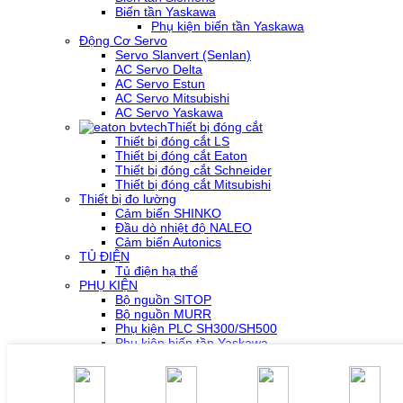
Biến tần Yaskawa
Phụ kiện biến tần Yaskawa
Động Cơ Servo
Servo Slanvert (Senlan)
AC Servo Delta
AC Servo Estun
AC Servo Mitsubishi
AC Servo Yaskawa
Thiết bị đóng cắt
Thiết bị đóng cắt LS
Thiết bị đóng cắt Eaton
Thiết bị đóng cắt Schneider
Thiết bị đóng cắt Mitsubishi
Thiết bị đo lường
Cảm biến SHINKO
Đầu dò nhiệt độ NALEO
Cảm biến Autonics
TỦ ĐIỆN
Tủ điện hạ thế
PHỤ KIỆN
Bộ nguồn SITOP
Bộ nguồn MURR
Phụ kiện PLC SH300/SH500
Phụ kiện biến tần Yaskawa
Phụ kiện Servo Sigma 5
Phụ kiện Servo Sigma 7
HỖ TRỢ KỸ THUẬT
Tải về /Download