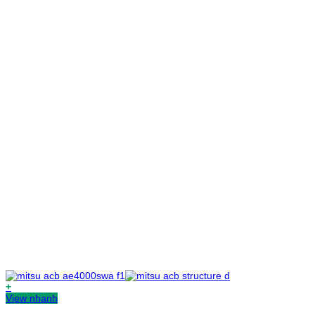
+
View nhanh