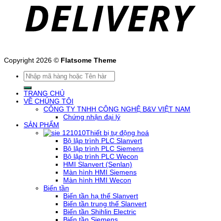
Copyright 2026 ©
Flatsome Theme
Tìm
kiếm:
TRANG CHỦ
VỀ CHÚNG TÔI
CÔNG TY TNHH CÔNG NGHỆ B&V VIỆT NAM
Chứng nhận đại lý
SẢN PHẨM
Thiết bị tự động hoá
Bộ lập trình PLC Slanvert
Bộ lập trình PLC Siemens
Bộ lập trình PLC Wecon
HMI Slanvert (Senlan)
Màn hình HMI Siemens
Màn hình HMI Wecon
Biến tần
Biến tần hạ thế Slanvert
Biến tần trung thế Slanvert
Biến tần Shihlin Electric
Biến tần Siemens