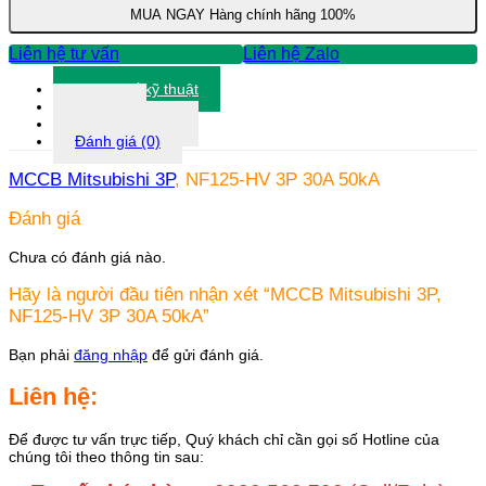
3P
MUA NGAY
Hàng chính hãng 100%
30A
50kA
Liên hệ tư vấn
Liên hệ Zalo
số
lượng
Thông số kỹ thuật
Tài liệu
Thông tin khác
Đánh giá (0)
MCCB Mitsubishi 3P
, NF125-HV 3P 30A 50kA
Đánh giá
Chưa có đánh giá nào.
Hãy là người đầu tiên nhận xét “MCCB Mitsubishi 3P,
NF125-HV 3P 30A 50kA”
Bạn phải
đăng nhập
để gửi đánh giá.
Liên hệ:
Để được tư vấn trực tiếp, Quý khách chỉ cần gọi số Hotline của
chúng tôi theo thông tin sau: