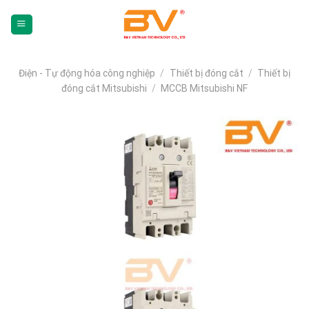
Skip
To
Content
(tạm
dịch)
Điện - Tự động hóa công nghiệp
/
Thiết bị đóng cắt
/
Thiết bị
đóng cắt Mitsubishi
/
MCCB Mitsubishi NF