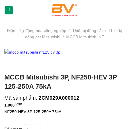
Skip
To
Content
(tạm
dịch)
Điện - Tự động hóa công nghiệp
/
Thiết bị đóng cắt
/
Thiết bị
đóng cắt Mitsubishi
/
MCCB Mitsubishi NF
MCCB Mitsubishi 3P, NF250-HEV 3P
125-250A 75kA
Mã sản phẩm:
2CM029A000012
VNĐ
1.000
NF250-HEV 3P 125-250A 75kA
MCCB Mitsubishi 3P, NF250-HEV 3P 125-250A 75kA số lượng