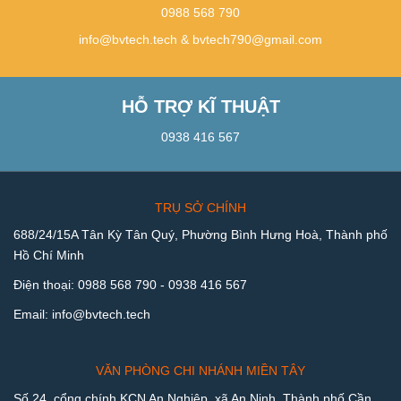
0988 568 790
info@bvtech.tech
&
bvtech790@gmail.com
HỖ TRỢ KĨ THUẬT
0938 416 567
TRỤ SỞ CHÍNH
688/24/15A Tân Kỳ Tân Quý, Phường Bình Hưng Hoà, Thành phố
Hồ Chí Minh
Điện thoại:
0988 568 790
-
0938 416 567
Email:
info@bvtech.tech
VĂN PHÒNG CHI NHÁNH MIỀN TÂY
Số 24, cổng chính KCN An Nghiệp, xã An Ninh, Thành phố Cần