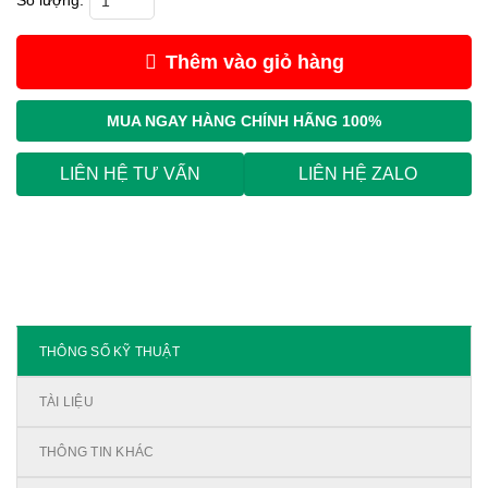
Thêm vào giỏ hàng
MUA NGAY
HÀNG CHÍNH HÃNG 100%
LIÊN HỆ TƯ VẤN
LIÊN HỆ ZALO
THÔNG SỐ KỸ THUẬT
TÀI LIỆU
THÔNG TIN KHÁC