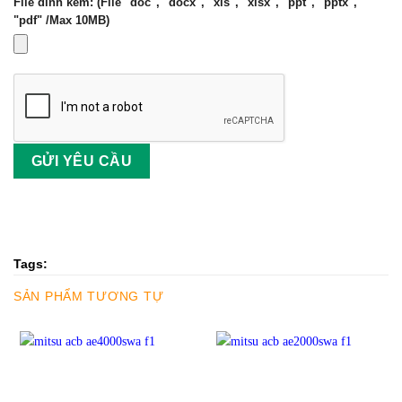
File đính kèm: (File "doc", "docx", "xls", "xlsx", "ppt", "pptx",
"pdf" /Max 10MB)
Tags:
SẢN PHẨM TƯƠNG TỰ