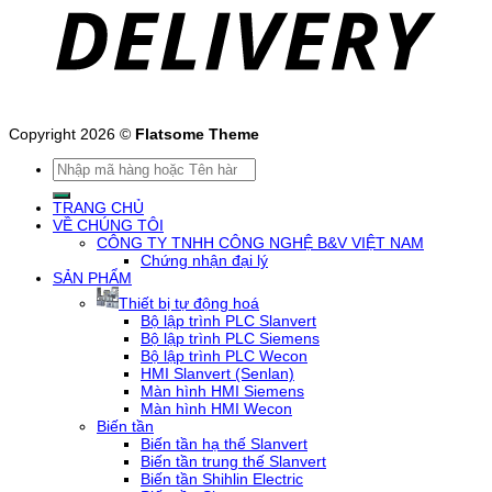
Copyright 2026 ©
Flatsome Theme
Tìm
kiếm:
TRANG CHỦ
VỀ CHÚNG TÔI
CÔNG TY TNHH CÔNG NGHỆ B&V VIỆT NAM
Chứng nhận đại lý
SẢN PHẨM
Thiết bị tự động hoá
Bộ lập trình PLC Slanvert
Bộ lập trình PLC Siemens
Bộ lập trình PLC Wecon
HMI Slanvert (Senlan)
Màn hình HMI Siemens
Màn hình HMI Wecon
Biến tần
Biến tần hạ thế Slanvert
Biến tần trung thế Slanvert
Biến tần Shihlin Electric