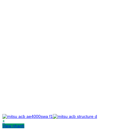
+
View nhanh