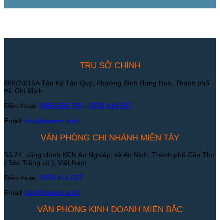
TRỤ SỞ CHÍNH
688/24/15A Tân Kỳ Tân Quý, Phường Bình Hưng Hoà, Thành phố
Hồ Chí Minh
Điện thoại:
0988 568 790
-
0938 416 567
Email:
info@bvtech.tech
VĂN PHÒNG CHI NHÁNH MIỀN TÂY
Số 24, cổng chính KCN An Nghiệp, xã An Ninh, Thành phố Cần Thơ
( Sóc Trăng cũ ), Việt Nam
Điện thoại:
0938 416 567
Email:
info@bvtech.tech
VĂN PHÒNG KINH DOANH MIỀN BẮC