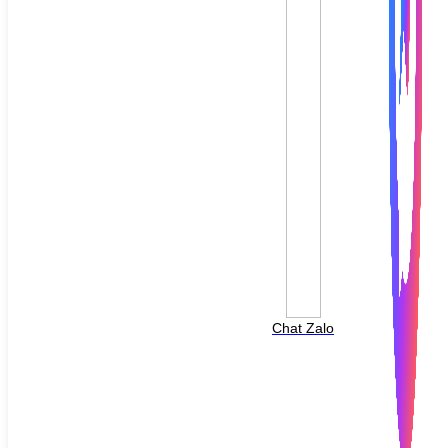
File đính kèm: (File "doc", "docx", "xls", "xlsx", "ppt",
"pptx", "pdf" /Max 10MB)
Chat Zalo
HOTLINE HỖ TRỢ
0988 568 790