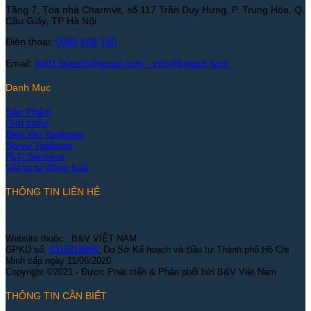
Tầng 7, Tòa nhà Charmvit, số 117 Trần Duy Hưng, P. Trung Hòa, Q.
Cầu Giấy, TP Hà Nội
Điện thoại:
0988 568 790
Email:
kd01.bvtech@gmail.com -
info@bvtech.tech
Danh Mục
Sản Phẩm
Giới thiệu
Biến tần Yaskawa
Servo Yaskawa
PLC Siemens
Vật tư tự động hoá
THÔNG TIN LIÊN HỆ
Website thuộc : B&V VIỆT NAM
GPKD số:
0316318085
, Do Sở Kế hoạch và Đầu tư Thành phố Hồ Chí
Minh cấp ngày 11/06/2020.
Copyright ©2021 - Được Phát triển & Phân phối bởi B&V Việt Nam
THÔNG TIN CẦN BIẾT