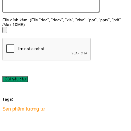
File đính kèm: (File "doc", "docx", "xls", "xlsx", "ppt", "pptx", "pdf"
/Max 10MB)
Tags:
Sản phẩm tương tự