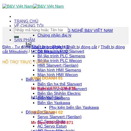
Skip
To
Content
(tạm
TRANG CHỦ
dịch)
VỀ CHÚNG TÔI
Tìm
CÔNG TY TNHH CÔNG NGHỆ B&V VIỆT NAM
kiếm:
Chứng nhận đại lý
SẢN PHẨM
Thiết bị tự động hoá
Điện - Tự động hóa công nghiệp
/
Thiết bị đóng cắt
/
Thiết bị đóng
Bộ lập trình PLC Slanvert
cắt Mitsubishi
/
MCCB Mitsubishi NF
Bộ lập trình PLC Siemens
Bộ lập trình PLC Wecon
HỖ TRỢ TRỰC TUYẾN
HMI Slanvert (Senlan)
Màn hình HMI Siemens
Màn hình HMI Wecon
KINH DOANH 01
Biến tần
Biến tần hạ thế Slanvert
Mr Nghĩa 0777 236 836
Biến tần trung thế Slanvert
Biến tần Shihlin Electric
kd1@bvtech.tech
Biến tần Siemens
Biến tần Yaskawa
Phụ kiện biến tần Yaskawa
Động Cơ Servo
KINH DOANH
02
Servo Slanvert (Senlan)
AC Servo Delta
Mr Sơn
093 55 86 871
AC Servo Estun
AC Servo Mitsubishi