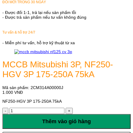
ĐỔI MỚI TRONG 30 NGÀY
- Được đổi 1-1, trả lại nếu sản phẩm lỗi
- Được trả sản phẩm nếu tư vấn không đúng
Tư vấn & hỗ trợ 24/7
- Miễn phí tư vấn, hỗ trợ kỹ thuật từ xa
MCCB Mitsubishi 3P, NF250-
HGV 3P 175-250A 75kA
Mã sản phẩm:
2CM314A00000J
1.000
VNĐ
NF250-HGV 3P 175-250A 75kA
MCCB
Mitsubishi
3P,
Thêm vào giỏ hàng
NF250-
HGV