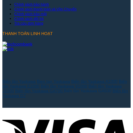
Chính sách bảo hành
Chính sách thanh toán và Vận Chuyển
Chính sách bảo mật
Chính sách đổi trả
Tra cứu đơn hàng
THANH TOÁN LINH HOẠT
Biến tần Yaskawa
Bien tan Yaskawa
Biến tần Yaskawa A1000
Biến
tần Yaskawa E1000
Biến tần Yaskawa V1000
Biến tần Yaskawa
J1000
Biến tần Yaskawa GA700
Biến tần Yaskawa GA500
Biến tần
Yaskawa G7