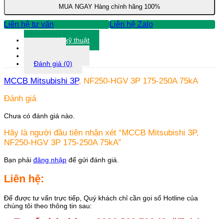
3P
MUA NGAY
Hàng chính hãng 100%
175-
250A
Liên hệ tư vấn
Liên hệ Zalo
75kA
số
Thông số kỹ thuật
lượng
Tài liệu
Thông tin khác
Đánh giá (0)
MCCB Mitsubishi 3P
, NF250-HGV 3P 175-250A 75kA
Đánh giá
Chưa có đánh giá nào.
Hãy là người đầu tiên nhận xét “MCCB Mitsubishi 3P,
NF250-HGV 3P 175-250A 75kA”
Bạn phải
đăng nhập
để gửi đánh giá.
Liên hệ:
Để được tư vấn trực tiếp, Quý khách chỉ cần gọi số Hotline của
chúng tôi theo thông tin sau: