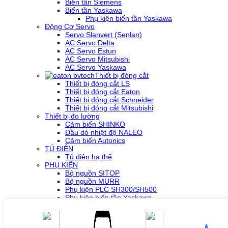
Biến tần Siemens
Biến tần Yaskawa
Phụ kiện biến tần Yaskawa
Động Cơ Servo
Servo Slanvert (Senlan)
AC Servo Delta
AC Servo Estun
AC Servo Mitsubishi
AC Servo Yaskawa
Thiết bị đóng cắt
Thiết bị đóng cắt LS
Thiết bị đóng cắt Eaton
Thiết bị đóng cắt Schneider
Thiết bị đóng cắt Mitsubishi
Thiết bị đo lường
Cảm biến SHINKO
Đầu dò nhiệt độ NALEO
Cảm biến Autonics
TỦ ĐIỆN
Tủ điện hạ thế
PHỤ KIỆN
Bộ nguồn SITOP
Bộ nguồn MURR
Phụ kiện PLC SH300/SH500
Phụ kiện biến tần Yaskawa
Phụ kiện Servo Sigma 5
Phụ kiện Servo Sigma 7
HỖ TRỢ KỸ THUẬT