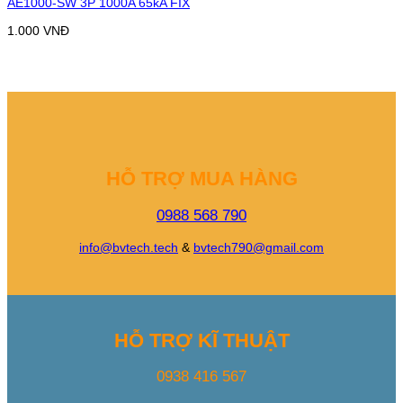
AE1000-SW 3P 1000A 65kA FIX
1.000
VNĐ
HỖ TRỢ MUA HÀNG
0988 568 790
info@bvtech.tech
&
bvtech790@gmail.com
HỖ TRỢ KĨ THUẬT
0938 416 567