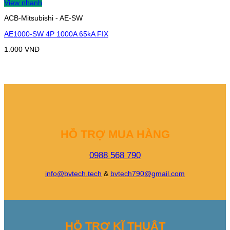
View nhanh
ACB-Mitsubishi - AE-SW
AE1000-SW 4P 1000A 65kA FIX
1.000
VNĐ
HỖ TRỢ MUA HÀNG
0988 568 790
info@bvtech.tech
&
bvtech790@gmail.com
HỖ TRỢ KĨ THUẬT