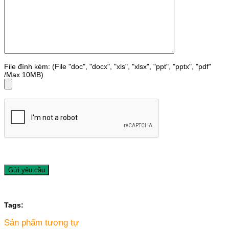
File đính kèm: (File "doc", "docx", "xls", "xlsx", "ppt", "pptx", "pdf"
/Max 10MB)
Tags:
Sản phẩm tương tự