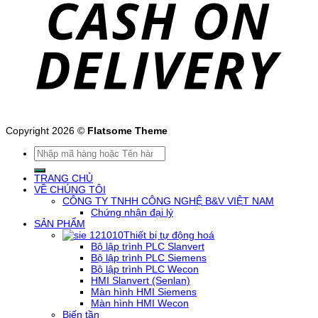
Copyright 2026 ©
Flatsome Theme
Tìm
kiếm:
TRANG CHỦ
VỀ CHÚNG TÔI
CÔNG TY TNHH CÔNG NGHỆ B&V VIỆT NAM
Chứng nhận đại lý
SẢN PHẨM
Thiết bị tự động hoá
Bộ lập trình PLC Slanvert
Bộ lập trình PLC Siemens
Bộ lập trình PLC Wecon
HMI Slanvert (Senlan)
Màn hình HMI Siemens
Màn hình HMI Wecon
Biến tần