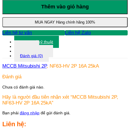
Mitsubishi
2P,
Thêm vào giỏ hàng
NF63-
HV
2P
MUA NGAY
Hàng chính hãng 100%
16A
25kA
Liên hệ tư vấn
Liên hệ Zalo
số
lượng
Thông số kỹ thuật
Tài liệu
Thông tin khác
Đánh giá (0)
MCCB Mitsubishi 2P
, NF63-HV 2P 16A 25kA
Đánh giá
Chưa có đánh giá nào.
Hãy là người đầu tiên nhận xét “MCCB Mitsubishi 2P,
NF63-HV 2P 16A 25kA”
Bạn phải
đăng nhập
để gửi đánh giá.
Liên hệ: