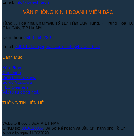
Email:
info@bvtech.tech
VĂN PHÒNG KINH DOANH MIỀN BẮC
Tầng 7, Tòa nhà Charmvit, số 117 Trần Duy Hưng, P. Trung Hòa, Q.
Cầu Giấy, TP Hà Nội
Điện thoại:
0988 568 790
Email:
kd01.bvtech@gmail.com -
info@bvtech.tech
Danh Mục
Sản Phẩm
Giới thiệu
Biến tần Yaskawa
Servo Yaskawa
PLC Siemens
Vật tư tự động hoá
THÔNG TIN LIÊN HỆ
Website thuộc : B&V VIỆT NAM
GPKD số:
0316318085
, Do Sở Kế hoạch và Đầu tư Thành phố Hồ Chí
Minh cấp ngày 11/06/2020.