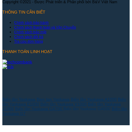
Copyright ©2021 - Được Phát triển & Phân phối bởi B&V Việt Nam
THÔNG TIN CẦN BIẾT
Chính sách bảo hành
Chính sách thanh toán và Vận Chuyển
Chính sách bảo mật
Chính sách đổi trả
Tra cứu đơn hàng
THANH TOÁN LINH HOẠT
Biến tần Yaskawa
Bien tan Yaskawa
Biến tần Yaskawa A1000
Biến
tần Yaskawa E1000
Biến tần Yaskawa V1000
Biến tần Yaskawa
J1000
Biến tần Yaskawa GA700
Biến tần Yaskawa GA500
Biến tần
Yaskawa G7