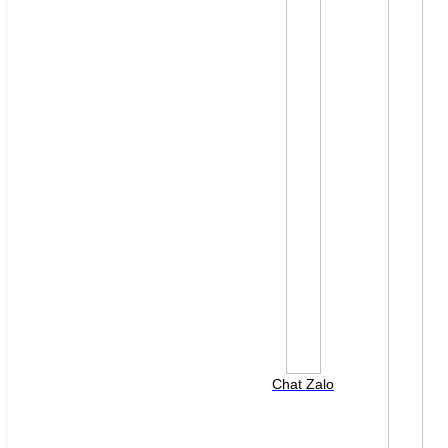
File đính kèm: (File "doc", "docx", "xls", "xlsx", "ppt",
"pptx", "pdf" /Max 10MB)
Chat Zalo
HOTLINE HỖ TRỢ