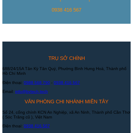
0938 416 567
TRỤ SỞ CHÍNH
688/24/15A Tân Kỳ Tân Quý, Phường Bình Hưng Hoà, Thành phố
Hồ Chí Minh
Điện thoại:
0988 568 790
-
0938 416 567
Email:
info@bvtech.tech
VĂN PHÒNG CHI NHÁNH MIỀN TÂY
Số 24, cổng chính KCN An Nghiệp, xã An Ninh, Thành phố Cần Thơ
( Sóc Trăng cũ ), Việt Nam
Điện thoại:
0938 416 567