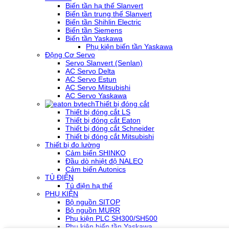
Biến tần hạ thế Slanvert
Biến tần trung thế Slanvert
Biến tần Shihlin Electric
Biến tần Siemens
Biến tần Yaskawa
Phụ kiện biến tần Yaskawa
Động Cơ Servo
Servo Slanvert (Senlan)
AC Servo Delta
AC Servo Estun
AC Servo Mitsubishi
AC Servo Yaskawa
Thiết bị đóng cắt
Thiết bị đóng cắt LS
Thiết bị đóng cắt Eaton
Thiết bị đóng cắt Schneider
Thiết bị đóng cắt Mitsubishi
Thiết bị đo lường
Cảm biến SHINKO
Đầu dò nhiệt độ NALEO
Cảm biến Autonics
TỦ ĐIỆN
Tủ điện hạ thế
PHỤ KIỆN
Bộ nguồn SITOP
Bộ nguồn MURR
Phụ kiện PLC SH300/SH500
Phụ kiện biến tần Yaskawa