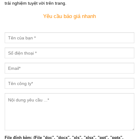
trải nghiệm tuyệt vời trên trang.
Yêu cầu báo giá nhanh
File đính kèm: (File "doc", "docx", "xls", "xlsx", "ppt", "pptx",