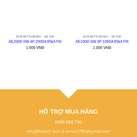
ACB-MITSUBISHI - AE-SW
ACB-MITSUBISHI - AE-SW
AE2000-SW 4P 2000A 85kA FIX
AE1000-SW 3P 1000A 65kA FIX
1.000
VNĐ
1.000
VNĐ
HỖ TRỢ MUA HÀNG
0988 568 790
info@bvtech.tech
&
bvtech790@gmail.com