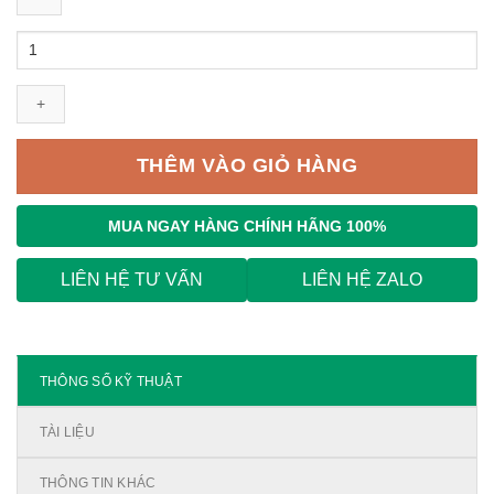
MCCB
Mitsubishi
2P,
NF63-
SV
2P
THÊM VÀO GIỎ HÀNG
10A
15kA
số
MUA NGAY
HÀNG CHÍNH HÃNG 100%
lượng
LIÊN HỆ TƯ VẤN
LIÊN HỆ ZALO
THÔNG SỐ KỸ THUẬT
TÀI LIỆU
THÔNG TIN KHÁC