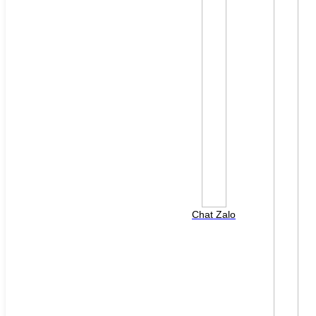
File đính kèm: (File "doc", "docx", "xls", "xlsx", "ppt",
"pptx", "pdf" /Max 10MB)
Chat Zalo
HOTLINE HỖ TRỢ
0988 568 790
8h00 - 17h00 ( Thứ 2 - Thứ 7 )