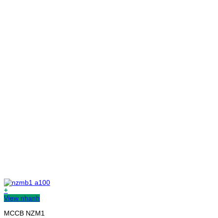
+
View nhanh
MCCB NZM1