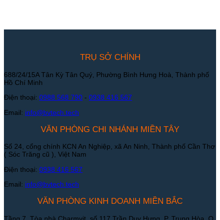
TRỤ SỞ CHÍNH
688/24/15A Tân Kỳ Tân Quý, Phường Bình Hưng Hoà, Thành phố
Hồ Chí Minh
Điện thoại:
0988 568 790
-
0938 416 567
Email:
info@bvtech.tech
VĂN PHÒNG CHI NHÁNH MIỀN TÂY
Số 24, cổng chính KCN An Nghiệp, xã An Ninh, Thành phố Cần Thơ
( Sóc Trăng cũ ), Việt Nam
Điện thoại:
0938 416 567
Email:
info@bvtech.tech
VĂN PHÒNG KINH DOANH MIỀN BẮC
Tầng 7, Tòa nhà Charmvit, số 117 Trần Duy Hưng, P. Trung Hòa, Q.