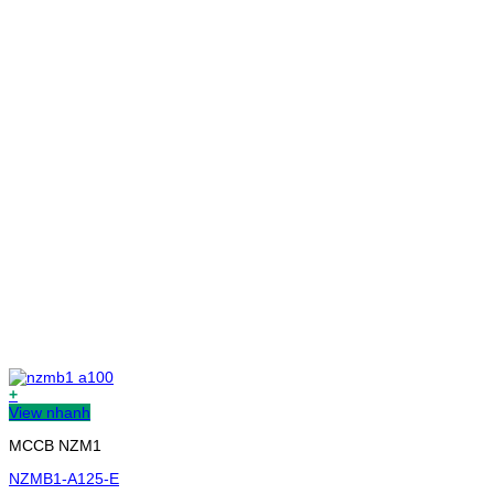
+
View nhanh
MCCB NZM1
NZMB1-A125-E