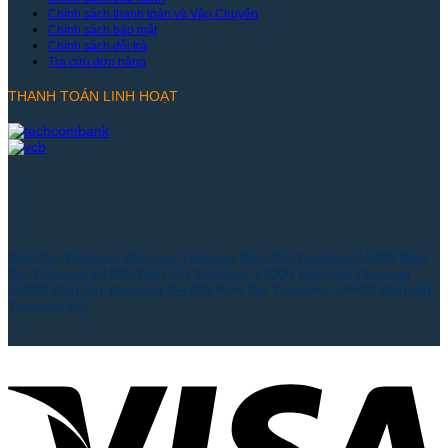
Chính sách thanh toán và Vận Chuyển
Chính sách bảo mật
Chính sách đổi trả
Tra cứu đơn hàng
THANH TOÁN LINH HOẠT
Biến tần Yaskawa
Bien tan Yaskawa
Biến tần Yaskawa A1000
Biến
tần Yaskawa E1000
Biến tần Yaskawa V1000
Biến tần Yaskawa
J1000
Biến tần Yaskawa GA700
Biến tần Yaskawa GA500
Biến tần
Yaskawa G7