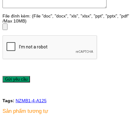
File đính kèm: (File "doc", "docx", "xls", "xlsx", "ppt", "pptx", "pdf"
/Max 10MB)
Tags:
NZMB1-4-A125
Sản phẩm tương tự