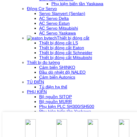
Phụ kiện biến tần Yaskawa
Động Cơ Servo
Servo Slanvert (Senlan)
AC Servo Delta
AC Servo Estun
AC Servo Mitsubishi
AC Servo Yaskawa
Thiết bị đóng cắt
Thiết bị đóng cắt LS
Thiết bị đóng cắt Eaton
Thiết bị đóng cắt Schneider
Thiết bị đóng cắt Mitsubishi
Thiết bị đo lường
Cảm biến SHINKO
Đầu dò nhiệt độ NALEO
Cảm biến Autonics
TỦ ĐIỆN
Tủ điện hạ thế
PHỤ KIỆN
Bộ nguồn SITOP
Bộ nguồn MURR
Phụ kiện PLC SH300/SH500
Phụ kiện biến tần Yaskawa
Phụ kiện Servo Sigma 5
Phụ kiện Servo Sigma 7
HỖ TRỢ KỸ THUẬT
Tải về /Download
Giải pháp/Ứng dụng