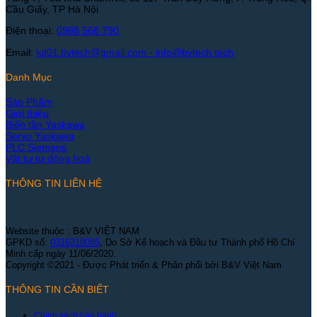
Cầu Giấy, TP Hà Nội
Điện thoại:
0988 568 790
Email:
kd01.bvtech@gmail.com -
info@bvtech.tech
Danh Mục
Sản Phẩm
Giới thiệu
Biến tần Yaskawa
Servo Yaskawa
PLC Siemens
Vật tư tự động hoá
THÔNG TIN LIÊN HỆ
Website thuộc : B&V VIỆT NAM
GPKD số:
0316318085
, Do Sở Kế hoạch và Đầu tư Thành phố Hồ Chí
Minh cấp ngày 11/06/2020.
Copyright ©2021 - Được Phát triển & Phân phối bởi B&V Việt Nam
THÔNG TIN CẦN BIẾT
Chính sách bảo hành