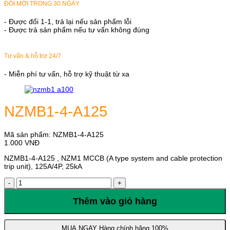
ĐỔI MỚI TRONG 30 NGÀY
- Được đổi 1-1, trả lại nếu sản phẩm lỗi
- Được trả sản phẩm nếu tư vấn không đúng
Tư vấn & hỗ trợ 24/7
- Miễn phí tư vấn, hỗ trợ kỹ thuật từ xa
NZMB1-4-A125
Mã sản phẩm:
NZMB1-4-A125
1.000
VNĐ
NZMB1-4-A125 , NZM1 MCCB (A type system and cable protection
trip unit), 125A/4P, 25kA
NZMB1-
4-
A125
Thêm vào giỏ hàng
số
lượng
MUA NGAY
Hàng chính hãng 100%