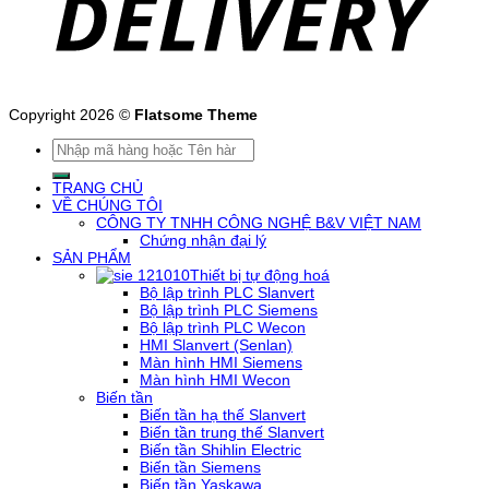
Copyright 2026 ©
Flatsome Theme
Tìm
kiếm:
TRANG CHỦ
VỀ CHÚNG TÔI
CÔNG TY TNHH CÔNG NGHỆ B&V VIỆT NAM
Chứng nhận đại lý
SẢN PHẨM
Thiết bị tự động hoá
Bộ lập trình PLC Slanvert
Bộ lập trình PLC Siemens
Bộ lập trình PLC Wecon
HMI Slanvert (Senlan)
Màn hình HMI Siemens
Màn hình HMI Wecon
Biến tần
Biến tần hạ thế Slanvert
Biến tần trung thế Slanvert
Biến tần Shihlin Electric
Biến tần Siemens
Biến tần Yaskawa