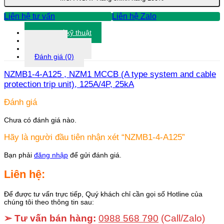
Liên hệ tư vấn
Liên hệ Zalo
Thông số kỹ thuật
Tài liệu
Thông tin khác
Đánh giá (0)
NZMB1-4-A125 , NZM1 MCCB (A type system and cable
protection trip unit), 125A/4P, 25kA
Đánh giá
Chưa có đánh giá nào.
Hãy là người đầu tiên nhận xét “NZMB1-4-A125”
Bạn phải
đăng nhập
để gửi đánh giá.
Liên hệ:
Để được tư vấn trực tiếp, Quý khách chỉ cần gọi số Hotline của
chúng tôi theo thông tin sau:
➢ Tư vấn bán hàng:
0988 568 790
(Call/Zalo)