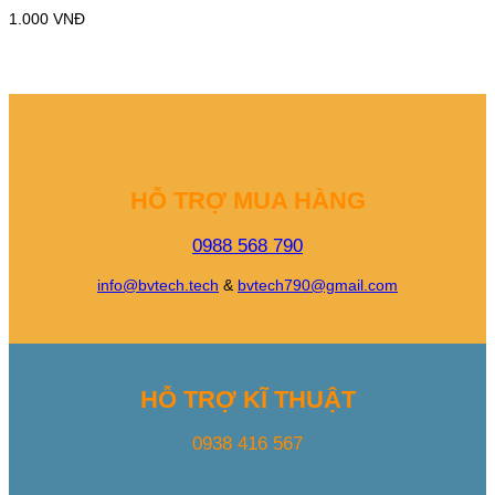
1.000
VNĐ
HỖ TRỢ MUA HÀNG
0988 568 790
info@bvtech.tech
&
bvtech790@gmail.com
HỖ TRỢ KĨ THUẬT
0938 416 567