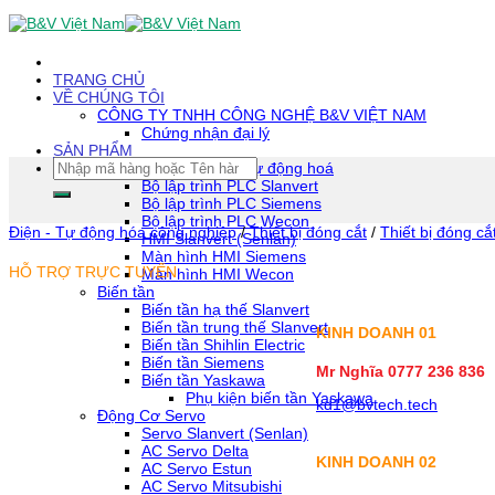
Skip
To
Content
(tạm
TRANG CHỦ
dịch)
VỀ CHÚNG TÔI
CÔNG TY TNHH CÔNG NGHỆ B&V VIỆT NAM
Chứng nhận đại lý
SẢN PHẨM
Tìm
Thiết bị tự động hoá
kiếm:
Bộ lập trình PLC Slanvert
Bộ lập trình PLC Siemens
Bộ lập trình PLC Wecon
Điện - Tự động hóa công nghiệp
/
Thiết bị đóng cắt
/
Thiết bị đóng cắ
HMI Slanvert (Senlan)
Màn hình HMI Siemens
HỖ TRỢ TRỰC TUYẾN
Màn hình HMI Wecon
Biến tần
Biến tần hạ thế Slanvert
Biến tần trung thế Slanvert
KINH DOANH 01
Biến tần Shihlin Electric
Biến tần Siemens
Mr Nghĩa 0777 236 836
Biến tần Yaskawa
Phụ kiện biến tần Yaskawa
kd1@bvtech.tech
Động Cơ Servo
Servo Slanvert (Senlan)
AC Servo Delta
KINH DOANH
02
AC Servo Estun
AC Servo Mitsubishi