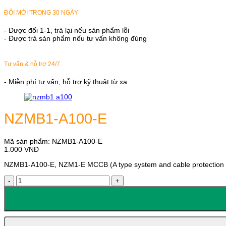
ĐỔI MỚI TRONG 30 NGÀY
- Được đổi 1-1, trả lại nếu sản phẩm lỗi
- Được trả sản phẩm nếu tư vấn không đúng
Tư vấn & hỗ trợ 24/7
- Miễn phí tư vấn, hỗ trợ kỹ thuật từ xa
NZMB1-A100-E
Mã sản phẩm:
NZMB1-A100-E
1.000
VNĐ
NZMB1-A100-E, NZM1-E MCCB (A type system and cable protection trip
NZMB1-
A100-
E
số
lượng