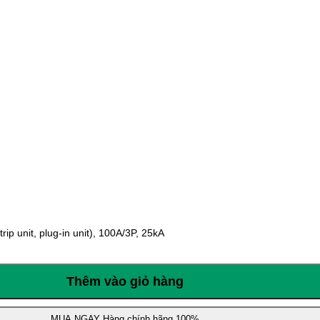
 unit, plug-in unit), 100A/3P, 25kA
Thêm vào giỏ hàng
MUA NGAY
Hàng chính hãng 100%