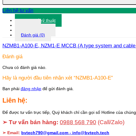
Liên hệ tư vấn
Thông số kỹ thuật
Tài liệu
Thông tin khác
Đánh giá (0)
NZMB1-A100-E, NZM1-E MCCB (A type system and cable prot
Đánh giá
Chưa có đánh giá nào.
Hãy là người đầu tiên nhận xét “NZMB1-A100-E”
Bạn phải
đăng nhập
để gửi đánh giá.
Liên hệ:
Để được tư vấn trực tiếp, Quý khách chỉ cần gọi số Hotline của chúng 
➢ Tư vấn bán hàng:
0988 568 790
(Call/Zalo)
➢ Email:
bvtech790@gmail.com -
info@bvtech.tech