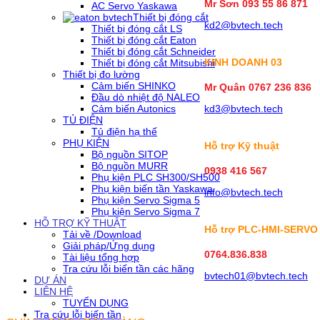
Mr Sơn
093 55 86 871
AC Servo Yaskawa
Thiết bị đóng cắt
kd2@bvtech.tech
Thiết bị đóng cắt LS
Thiết bị đóng cắt Eaton
Thiết bị đóng cắt Schneider
KINH DOANH
03
Thiết bị đóng cắt Mitsubishi
Thiết bị đo lường
Cảm biến SHINKO
Mr Quân 0767 236 836
Đầu dò nhiệt độ NALEO
Cảm biến Autonics
kd3@bvtech.tech
TỦ ĐIỆN
Tủ điện hạ thế
PHỤ KIỆN
Hỗ trợ Kỹ thuật
Bộ nguồn SITOP
Bộ nguồn MURR
0938 416 567
Phụ kiện PLC SH300/SH500
Phụ kiện biến tần Yaskawa
info@bvtech.tech
Phụ kiện Servo Sigma 5
Phụ kiện Servo Sigma 7
HỖ TRỢ KỸ THUẬT
Hỗ trợ PLC-HMI-SERVO
Tải về /Download
Giải pháp/Ứng dụng
0764.836.838
Tài liệu tổng hợp
Tra cứu lỗi biến tần các hãng
bvtech01@bvtech.tech
DỰ ÁN
LIÊN HỆ
TUYỂN DỤNG
Tra cứu lỗi biến tần