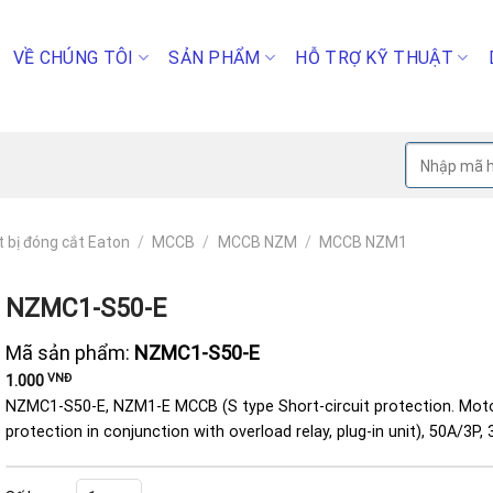
VỀ CHÚNG TÔI
SẢN PHẨM
HỖ TRỢ KỸ THUẬT
Tìm
kiếm:
t bị đóng cắt Eaton
/
MCCB
/
MCCB NZM
/
MCCB NZM1
NZMC1-S50-E
Mã sản phẩm:
NZMC1-S50-E
VNĐ
1.000
NZMC1-S50-E, NZM1-E MCCB (S type Short-circuit protection. Mot
protection in conjunction with overload relay, plug-in unit), 50A/3P,
NZMC1-S50-E số lượng