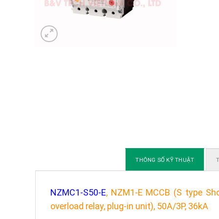
THÔNG SỐ KỸ THUẬT
T
NZMC1-S50-E
, NZM1-E MCCB (S type Short
overload relay, plug-in unit), 50A/3P, 36kA