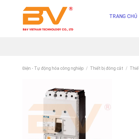
Skip
To
TRANG CHỦ
Content
(tạm
dịch)
Điện - Tự động hóa công nghiệp
/
Thiết bị đóng cắt
/
Thiế