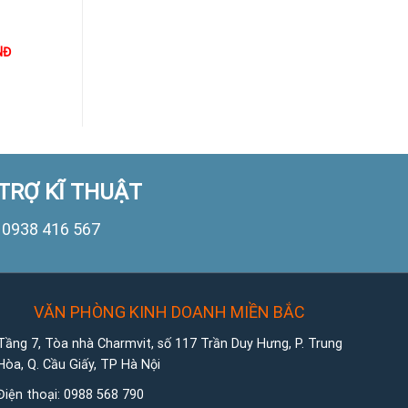
NĐ
1.000
VNĐ
1.000
VNĐ
TRỢ KĨ THUẬT
0938 416 567
VĂN PHÒNG KINH DOANH MIỀN BẮC
Tầng 7, Tòa nhà Charmvit, số 117 Trần Duy Hưng, P. Trung
Hòa, Q. Cầu Giấy, TP Hà Nội
Điện thoại:
0988 568 790