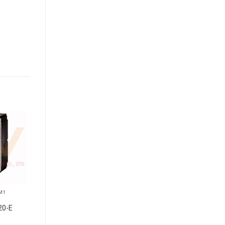
+
+
M1
MCCB NZM1
MCCB NZM1
20-E
NZMB1-4-A100
NZMB1-A50