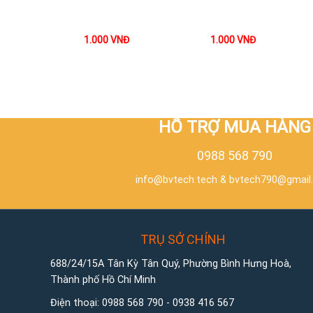
1.000
VNĐ
1.000
VNĐ
HỖ TRỢ MUA HÀNG
0988 568 790
info@bvtech.tech
&
bvtech790@gmail
TRỤ SỞ CHÍNH
688/24/15A Tân Kỳ Tân Quý, Phường Bình Hưng Hoà,
Thành phố Hồ Chí Minh
Điện thoại:
0988 568 790
-
0938 416 567