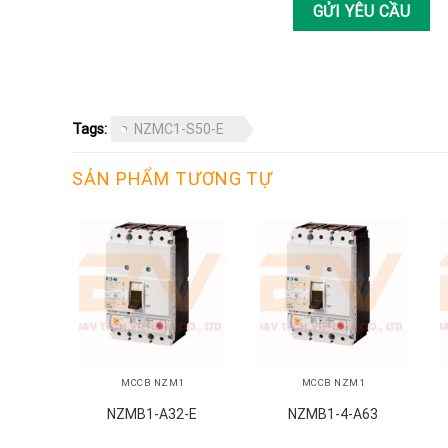
Tags:
NZMC1-S50-E
SẢN PHẨM TƯƠNG TỰ
+
+
MCCB NZM1
MCCB NZM1
NZMB1-A32-E
NZMB1-4-A63