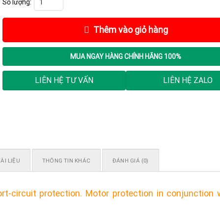
Thêm vào giỏ hàng
MUA NGAY
HÀNG CHÍNH HÃNG 100%
LIÊN HỆ TƯ VẤN
LIÊN HỆ ZALO
ÀI LIỆU
THÔNG TIN KHÁC
ĐÁNH GIÁ (0)
-circuit protection. Motor protection in conjunction 