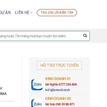
DỰ ÁN
LIÊN HỆ
TRA CỨU LỖI BIẾN TẦN
HỖ TRỢ TRỰC TUYẾN
KINH DOANH 01
Mr Nghĩa 0777 236 836
or
kd1@bvtech.tech
 36kA
KINH DOANH
02
Mr Sơn
093 55 86 871