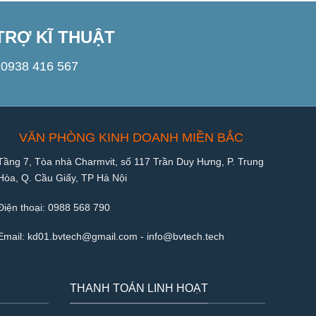
TRỢ KĨ THUẬT
0938 416 567
VĂN PHÒNG KINH DOANH MIỀN BẮC
Tầng 7, Tòa nhà Charmvit, số 117 Trần Duy Hưng, P. Trung
Hòa, Q. Cầu Giấy, TP Hà Nội
Điện thoại:
0988 568 790
Email:
kd01.bvtech@gmail.com -
info@bvtech.tech
THANH TOÁN LINH HOẠT