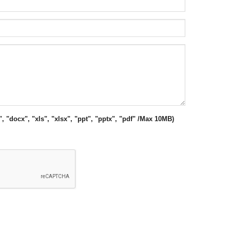
", "docx", "xls", "xlsx", "ppt", "pptx", "pdf" /Max 10MB)