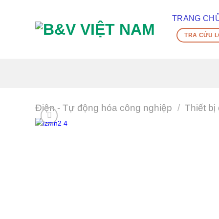
Skip
To
TRANG CH
Content
TRA CỨU L
(tạm
dịch)
Điện - Tự động hóa công nghiệp
/
Thiết bị