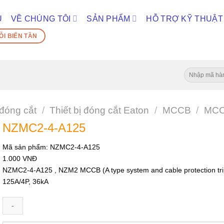
Ủ
VỀ CHÚNG TÔI
SẢN PHẨM
HỖ TRỢ KỸ THUẬT
ỖI BIẾN TẦN
Tìm
kiếm:
 đóng cắt
/
Thiết bị đóng cắt Eaton
/
MCCB
/
MCC
NZMC2-4-A125
Mã sản phẩm:
NZMC2-4-A125
1.000
VNĐ
NZMC2-4-A125 , NZM2 MCCB (A type system and cable protection trip
125A/4P, 36kA