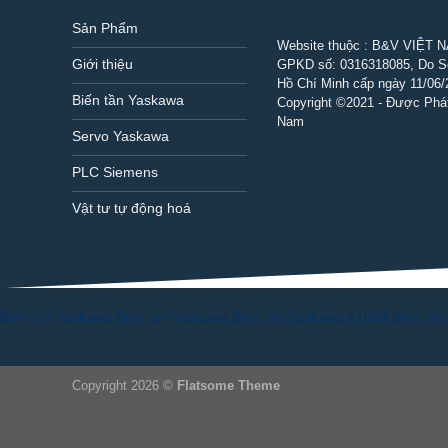
Sản Phẩm
Website thuộc : B&V VIỆT 
Giới thiệu
GPKD số:
0316318085
, Do 
Hồ Chí Minh cấp ngày 11/06/
Biến tần Yaskawa
Copyright ©2021 - Được Phát
Nam
Servo Yaskawa
PLC Siemens
Vật tư tự động hoá
Biến tần Yaskawa
Bien tan Yaskawa
Biến tần Yaskawa A1000
Biến tầ
Copyright 2026 ©
Flatsome Theme