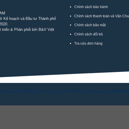
Chính sách bảo hành
NAM
Chính sách thanh toán và Vận Ch
Sở Kế hoạch và Đầu tư Thành phố
2020.
Chính sách bảo mật
 triển & Phân phối bởi B&V Việt
Chính sách đổi trả
Tra cứu đơn hàng
n Yaskawa E1000
Biến tần Yaskawa V1000
Biến tần Yaskawa J1000
Biế