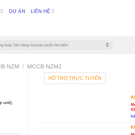
DỰ ÁN
LIÊN HỆ
B NZM
/
MCCB NZM2
HỖ TRỢ TRỰC TUYẾN
K
 unit),
Mr
8
k
K
M