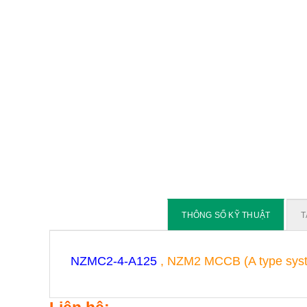
THÔNG SỐ KỸ THUẬT
T
NZMC2-4-A125
, NZM2 MCCB (A type system