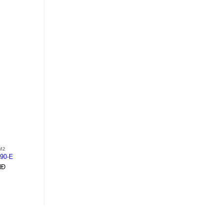
+
+
M2
MCCB NZM2
MCCB NZM2
90-E
NZMB2-A160
NZMN2-ME90-E
NĐ
1.000
VNĐ
1.000
VNĐ