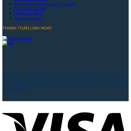
Chính sách thanh toán và Vận Chuyển
Chính sách bảo mật
Chính sách đổi trả
Tra cứu đơn hàng
THANH TOÁN LINH HOẠT
Biến tần Yaskawa
Bien tan Yaskawa
Biến tần Yaskawa A1000
Biến
tần Yaskawa E1000
Biến tần Yaskawa V1000
Biến tần Yaskawa
J1000
Biến tần Yaskawa GA700
Biến tần Yaskawa GA500
Biến tần
Yaskawa G7