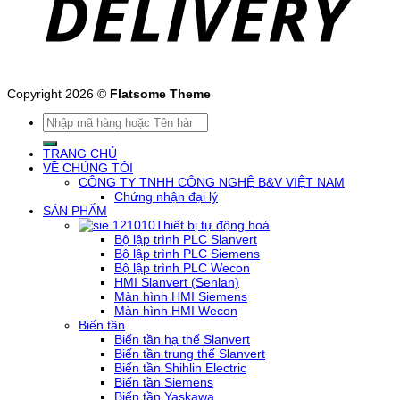
Copyright 2026 ©
Flatsome Theme
Tìm
kiếm:
TRANG CHỦ
VỀ CHÚNG TÔI
CÔNG TY TNHH CÔNG NGHỆ B&V VIỆT NAM
Chứng nhận đại lý
SẢN PHẨM
Thiết bị tự động hoá
Bộ lập trình PLC Slanvert
Bộ lập trình PLC Siemens
Bộ lập trình PLC Wecon
HMI Slanvert (Senlan)
Màn hình HMI Siemens
Màn hình HMI Wecon
Biến tần
Biến tần hạ thế Slanvert
Biến tần trung thế Slanvert
Biến tần Shihlin Electric
Biến tần Siemens
Biến tần Yaskawa