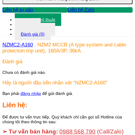
Liên hệ tư vấn
Liên hệ Zalo
Thông số kỹ thuật
Tài liệu
Thông tin khác
Đánh giá (0)
NZMC2-A160
, NZM2 MCCB (A type system and cable
protection trip unit), 160A/3P, 36kA
Đánh giá
Chưa có đánh giá nào.
Hãy là người đầu tiên nhận xét “NZMC2-A160”
Bạn phải
đăng nhập
để gửi đánh giá.
Liên hệ:
Để được tư vấn trực tiếp, Quý khách chỉ cần gọi số Hotline của
chúng tôi theo thông tin sau:
➢ Tư vấn bán hàng:
0988 568 790
(Call/Zalo)