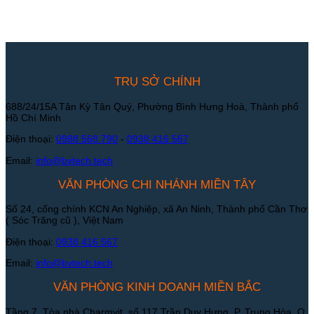
TRỤ SỞ CHÍNH
688/24/15A Tân Kỳ Tân Quý, Phường Bình Hưng Hoà, Thành phố
Hồ Chí Minh
Điện thoại:
0988 568 790
-
0938 416 567
Email:
info@bvtech.tech
VĂN PHÒNG CHI NHÁNH MIỀN TÂY
Số 24, cổng chính KCN An Nghiệp, xã An Ninh, Thành phố Cần Thơ
( Sóc Trăng cũ ), Việt Nam
Điện thoại:
0938 416 567
Email:
info@bvtech.tech
VĂN PHÒNG KINH DOANH MIỀN BẮC
Tầng 7, Tòa nhà Charmvit, số 117 Trần Duy Hưng, P. Trung Hòa, Q.