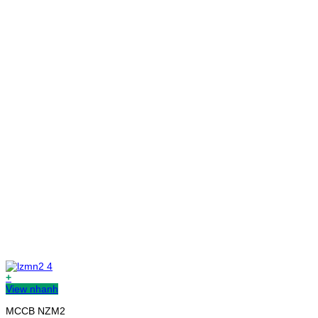
+
View nhanh
MCCB NZM2