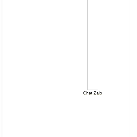
File đính kèm: (File "doc", "docx", "xls", "xlsx", "ppt",
"pptx", "pdf" /Max 10MB)
Chat Zalo
HOTLINE HỖ TRỢ
0988 568 790
8h00 - 17h00 ( Thứ 2 - Thứ 7 )