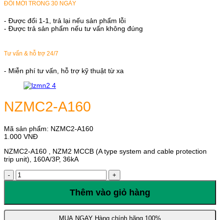
ĐỔI MỚI TRONG 30 NGÀY
- Được đổi 1-1, trả lại nếu sản phẩm lỗi
- Được trả sản phẩm nếu tư vấn không đúng
Tư vấn & hỗ trợ 24/7
- Miễn phí tư vấn, hỗ trợ kỹ thuật từ xa
NZMC2-A160
Mã sản phẩm:
NZMC2-A160
1.000
VNĐ
NZMC2-A160 , NZM2 MCCB (A type system and cable protection
trip unit), 160A/3P, 36kA
NZMC2-
A160
số
Thêm vào giỏ hàng
lượng
MUA NGAY
Hàng chính hãng 100%