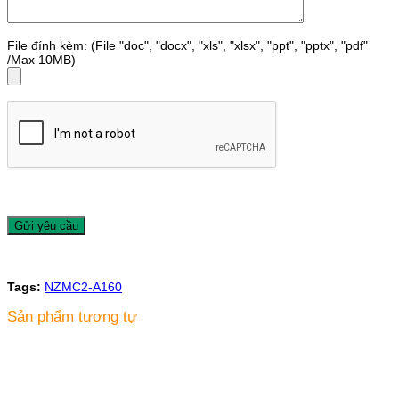
File đính kèm: (File "doc", "docx", "xls", "xlsx", "ppt", "pptx", "pdf"
/Max 10MB)
Tags:
NZMC2-A160
Sản phẩm tương tự