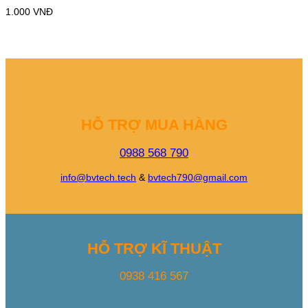
1.000
VNĐ
HỖ TRỢ MUA HÀNG
0988 568 790
info@bvtech.tech
&
bvtech790@gmail.com
HỖ TRỢ KĨ THUẬT
0938 416 567