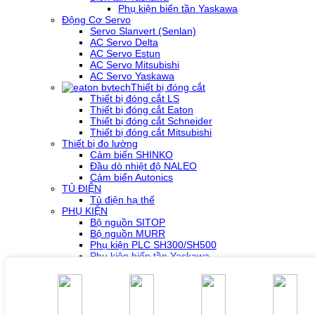
Phụ kiện biến tần Yaskawa
Động Cơ Servo
Servo Slanvert (Senlan)
AC Servo Delta
AC Servo Estun
AC Servo Mitsubishi
AC Servo Yaskawa
Thiết bị đóng cắt
Thiết bị đóng cắt LS
Thiết bị đóng cắt Eaton
Thiết bị đóng cắt Schneider
Thiết bị đóng cắt Mitsubishi
Thiết bị đo lường
Cảm biến SHINKO
Đầu dò nhiệt độ NALEO
Cảm biến Autonics
TỦ ĐIỆN
Tủ điện hạ thế
PHỤ KIỆN
Bộ nguồn SITOP
Bộ nguồn MURR
Phụ kiện PLC SH300/SH500
Phụ kiện biến tần Yaskawa
Phụ kiện Servo Sigma 5
Phụ kiện Servo Sigma 7
HỖ TRỢ KỸ THUẬT
Tải về /Download
Giải pháp/Ứng dụng