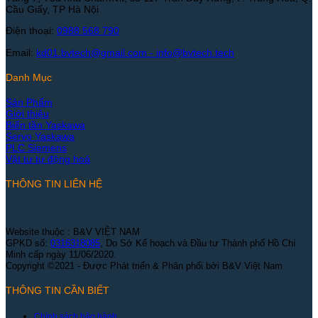
Cầu Giấy, TP Hà Nội
Điện thoại:
0988 568 790
Email:
kd01.bvtech@gmail.com -
info@bvtech.tech
Danh Mục
Sản Phẩm
Giới thiệu
Biến tần Yaskawa
Servo Yaskawa
PLC Siemens
Vật tư tự động hoá
THÔNG TIN LIÊN HỆ
Website thuộc : B&V VIỆT NAM
GPKD số:
0316318085
, Do Sở Kế hoạch và Đầu tư Thành phố Hồ Chí
Minh cấp ngày 11/06/2020.
Copyright ©2021 - Được Phát triển & Phân phối bởi B&V Việt Nam
THÔNG TIN CẦN BIẾT
Chính sách bảo hành