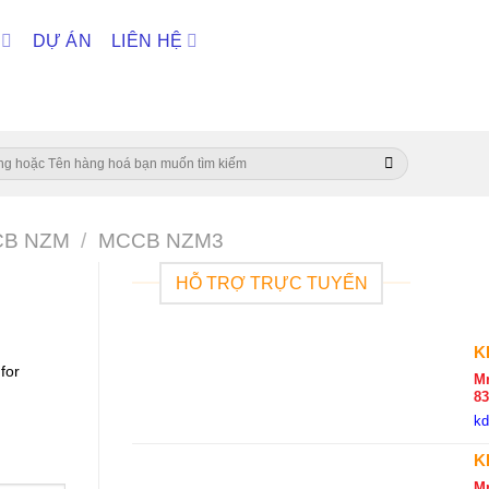
DỰ ÁN
LIÊN HỆ
B NZM
/
MCCB NZM3
HỖ TRỢ TRỰC TUYẾN
K
for
Mr
8
k
K
M