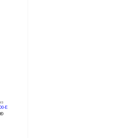
+
+
M3
MCCB NZM3
MCCB NZM3
00-E
NZMC3-4-A400-S
NZMC3-4-A320-S
NĐ
1.000
VNĐ
1.000
VNĐ