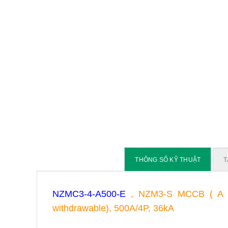
THÔNG SỐ KỸ THUẬT
T
NZMC3-4-A500-E
, NZM3-S MCCB ( A type
withdrawable), 500A/4P, 36kA