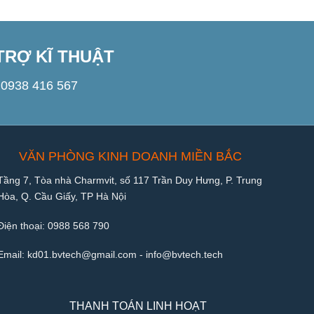
TRỢ KĨ THUẬT
0938 416 567
VĂN PHÒNG KINH DOANH MIỀN BẮC
Tầng 7, Tòa nhà Charmvit, số 117 Trần Duy Hưng, P. Trung
Hòa, Q. Cầu Giấy, TP Hà Nội
Điện thoại:
0988 568 790
Email:
kd01.bvtech@gmail.com -
info@bvtech.tech
THANH TOÁN LINH HOẠT