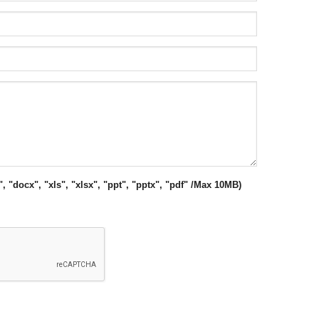
", "docx", "xls", "xlsx", "ppt", "pptx", "pdf" /Max 10MB)