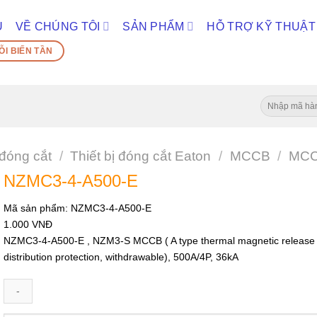
Ủ
VỀ CHÚNG TÔI
SẢN PHẨM
HỖ TRỢ KỸ THUẬT
ỖI BIẾN TẦN
Tìm
kiếm:
 đóng cắt
/
Thiết bị đóng cắt Eaton
/
MCCB
/
MCC
NZMC3-4-A500-E
Mã sản phẩm:
NZMC3-4-A500-E
1.000
VNĐ
NZMC3-4-A500-E , NZM3-S MCCB ( A type thermal magnetic release 
distribution protection, withdrawable), 500A/4P, 36kA