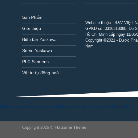
Sản Phẩm
Website thuộc : B&V VIỆT 
Giới thiệu
GPKD số:
0316318085
, Do 
Hồ Chí Minh cấp ngày 11/06/
Biến tần Yaskawa
Copyright ©2021 - Được Phát
Nam
Servo Yaskawa
PLC Siemens
Vật tư tự động hoá
Biến tần Yaskawa
Bien tan Yaskawa
Biến tần Yaskawa A1000
Biến tầ
Copyright 2026 ©
Flatsome Theme