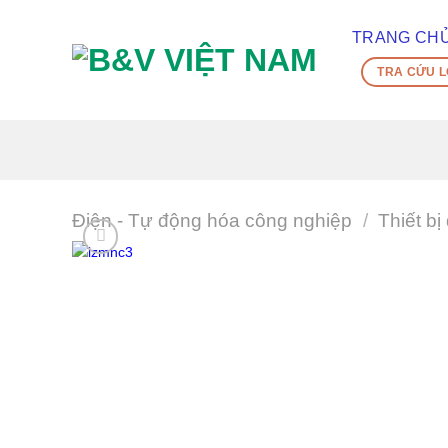
Skip
To
TRANG CH
Content
TRA CỨU L
(tạm
dịch)
Điện - Tự động hóa công nghiệp
/
Thiết bị