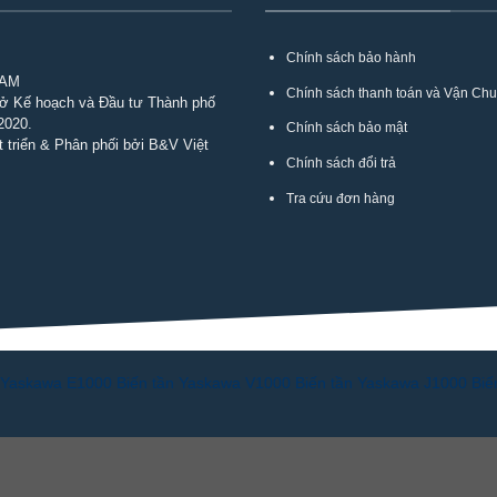
Chính sách bảo hành
NAM
Chính sách thanh toán và Vận Ch
Sở Kế hoạch và Đầu tư Thành phố
2020.
Chính sách bảo mật
 triển & Phân phối bởi B&V Việt
Chính sách đổi trả
Tra cứu đơn hàng
n Yaskawa E1000
Biến tần Yaskawa V1000
Biến tần Yaskawa J1000
Biế