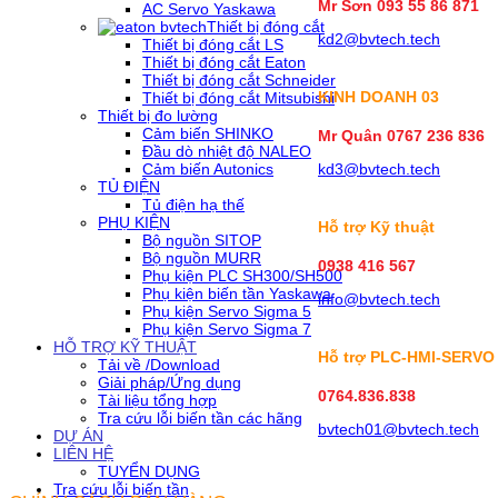
Mr Sơn
093 55 86 871
AC Servo Yaskawa
Thiết bị đóng cắt
kd2@bvtech.tech
Thiết bị đóng cắt LS
Thiết bị đóng cắt Eaton
Thiết bị đóng cắt Schneider
KINH DOANH
03
Thiết bị đóng cắt Mitsubishi
Thiết bị đo lường
Cảm biến SHINKO
Mr Quân 0767 236 836
Đầu dò nhiệt độ NALEO
Cảm biến Autonics
kd3@bvtech.tech
TỦ ĐIỆN
Tủ điện hạ thế
PHỤ KIỆN
Hỗ trợ Kỹ thuật
Bộ nguồn SITOP
Bộ nguồn MURR
0938 416 567
Phụ kiện PLC SH300/SH500
Phụ kiện biến tần Yaskawa
info@bvtech.tech
Phụ kiện Servo Sigma 5
Phụ kiện Servo Sigma 7
HỖ TRỢ KỸ THUẬT
Hỗ trợ PLC-HMI-SERVO
Tải về /Download
Giải pháp/Ứng dụng
0764.836.838
Tài liệu tổng hợp
Tra cứu lỗi biến tần các hãng
bvtech01@bvtech.tech
DỰ ÁN
LIÊN HỆ
TUYỂN DỤNG
Tra cứu lỗi biến tần