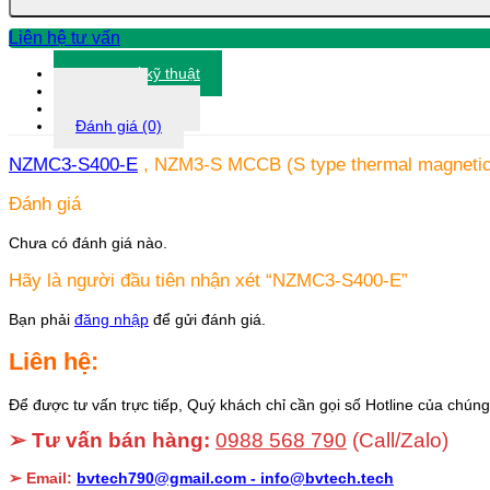
Liên hệ tư vấn
Thông số kỹ thuật
Tài liệu
Thông tin khác
Đánh giá (0)
NZMC3-S400-E
, NZM3-S MCCB (S type thermal magnetic re
Đánh giá
Chưa có đánh giá nào.
Hãy là người đầu tiên nhận xét “NZMC3-S400-E”
Bạn phải
đăng nhập
để gửi đánh giá.
Liên hệ:
Để được tư vấn trực tiếp, Quý khách chỉ cần gọi số Hotline của chúng 
➢ Tư vấn bán hàng:
0988 568 790
(Call/Zalo)
➢ Email:
bvtech790@gmail.com -
info@bvtech.tech