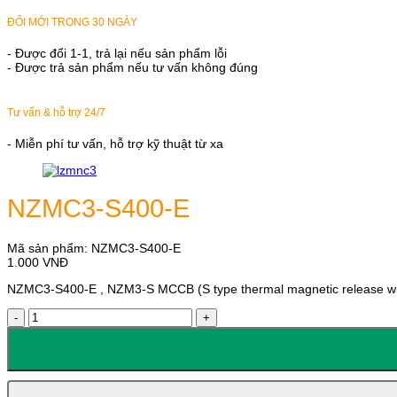
ĐỔI MỚI TRONG 30 NGÀY
- Được đổi 1-1, trả lại nếu sản phẩm lỗi
- Được trả sản phẩm nếu tư vấn không đúng
Tư vấn & hỗ trợ 24/7
- Miễn phí tư vấn, hỗ trợ kỹ thuật từ xa
NZMC3-S400-E
Mã sản phẩm:
NZMC3-S400-E
1.000
VNĐ
NZMC3-S400-E , NZM3-S MCCB (S type thermal magnetic release witho
NZMC3-
S400-
E
số
lượng