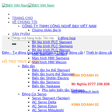
Skip
To
Content
(tạm
TRANG CHỦ
dịch)
VỀ CHÚNG TÔI
CÔNG TY TNHH CÔNG NGHỆ B&V VIỆT NAM
Chứng nhận đại lý
SẢN PHẨM
Tìm
Thiết bị tự động hoá
kiếm:
Bộ lập trình PLC Slanvert
Bộ lập trình PLC Siemens
Bộ lập trình PLC Wecon
Điện - Tự động hóa công nghiệp
/
Thiết bị đóng cắt
/
Thiết bị đóng cắ
HMI Slanvert (Senlan)
Màn hình HMI Siemens
HỖ TRỢ TRỰC TUYẾN
Màn hình HMI Wecon
Biến tần
Biến tần hạ thế Slanvert
Biến tần trung thế Slanvert
KINH DOANH 01
Biến tần Shihlin Electric
Biến tần Siemens
Mr Nghĩa 0777 236 836
Biến tần Yaskawa
Phụ kiện biến tần Yaskawa
kd1@bvtech.tech
Động Cơ Servo
Servo Slanvert (Senlan)
AC Servo Delta
KINH DOANH
02
AC Servo Estun
AC Servo Mitsubishi