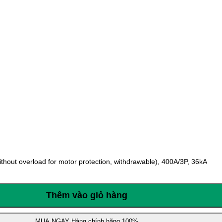
ut overload for motor protection, withdrawable), 400A/3P, 36kA
Thêm vào giỏ hàng
MUA NGAY
Hàng chính hãng 100%