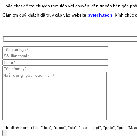
Hoặc chat để trò chuyện trực tiếp với chuyên viên tư vấn bên góc phả
Cảm ơn quý khách đã truy cập vào website
bvtech.tech
. Kính chúc 
File đính kèm: (File "doc", "docx", "xls", "xlsx", "ppt", "pptx", "pdf" /M