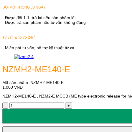
ĐỔI MỚI TRONG 30 NGÀY
- Được đổi 1-1, trả lại nếu sản phẩm lỗi
- Được trả sản phẩm nếu tư vấn không đúng
Tư vấn & hỗ trợ 24/7
- Miễn phí tư vấn, hỗ trợ kỹ thuật từ xa
NZMH2-ME140-E
Mã sản phẩm:
NZMH2-ME140-E
1.000
VNĐ
NZMH2-ME140-E , NZM2-E MCCB (ME type electronic release for motor
NZMH2-
ME140-
E
số
lượng