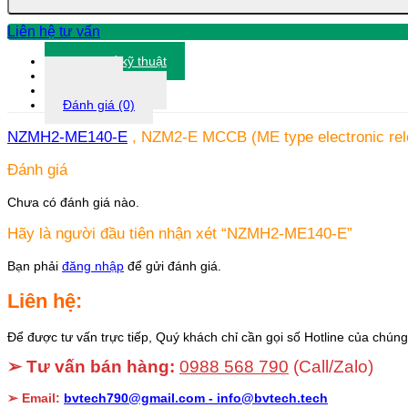
Liên hệ tư vấn
Thông số kỹ thuật
Tài liệu
Thông tin khác
Đánh giá (0)
NZMH2-ME140-E
, NZM2-E MCCB (ME type electronic relea
Đánh giá
Chưa có đánh giá nào.
Hãy là người đầu tiên nhận xét “NZMH2-ME140-E”
Bạn phải
đăng nhập
để gửi đánh giá.
Liên hệ:
Để được tư vấn trực tiếp, Quý khách chỉ cần gọi số Hotline của chúng 
➢ Tư vấn bán hàng:
0988 568 790
(Call/Zalo)
➢ Email:
bvtech790@gmail.com -
info@bvtech.tech