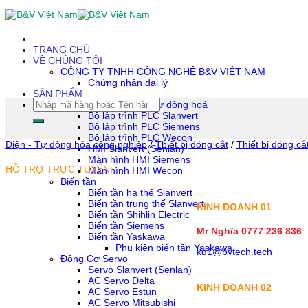
Skip
To
Content
(tạm
TRANG CHỦ
dịch)
VỀ CHÚNG TÔI
CÔNG TY TNHH CÔNG NGHỆ B&V VIỆT NAM
Chứng nhận đại lý
SẢN PHẨM
Tìm
Thiết bị tự động hoá
kiếm:
Bộ lập trình PLC Slanvert
Bộ lập trình PLC Siemens
Bộ lập trình PLC Wecon
Điện - Tự động hóa công nghiệp
/
Thiết bị đóng cắt
/
Thiết bị đóng cắ
HMI Slanvert (Senlan)
Màn hình HMI Siemens
HỖ TRỢ TRỰC TUYẾN
Màn hình HMI Wecon
Biến tần
Biến tần hạ thế Slanvert
Biến tần trung thế Slanvert
KINH DOANH 01
Biến tần Shihlin Electric
Biến tần Siemens
Mr Nghĩa 0777 236 836
Biến tần Yaskawa
Phụ kiện biến tần Yaskawa
kd1@bvtech.tech
Động Cơ Servo
Servo Slanvert (Senlan)
AC Servo Delta
KINH DOANH
02
AC Servo Estun
AC Servo Mitsubishi