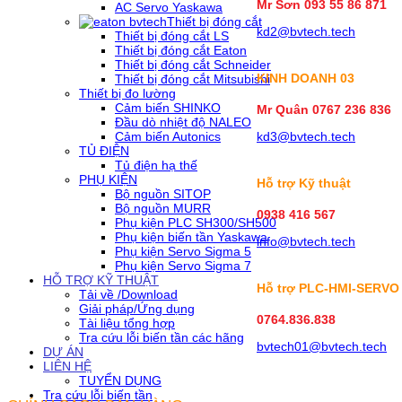
Mr Sơn
093 55 86 871
AC Servo Yaskawa
Thiết bị đóng cắt
kd2@bvtech.tech
Thiết bị đóng cắt LS
Thiết bị đóng cắt Eaton
Thiết bị đóng cắt Schneider
KINH DOANH
03
Thiết bị đóng cắt Mitsubishi
Thiết bị đo lường
Cảm biến SHINKO
Mr Quân 0767 236 836
Đầu dò nhiệt độ NALEO
Cảm biến Autonics
kd3@bvtech.tech
TỦ ĐIỆN
Tủ điện hạ thế
PHỤ KIỆN
Hỗ trợ Kỹ thuật
Bộ nguồn SITOP
Bộ nguồn MURR
0938 416 567
Phụ kiện PLC SH300/SH500
Phụ kiện biến tần Yaskawa
info@bvtech.tech
Phụ kiện Servo Sigma 5
Phụ kiện Servo Sigma 7
HỖ TRỢ KỸ THUẬT
Hỗ trợ PLC-HMI-SERVO
Tải về /Download
Giải pháp/Ứng dụng
0764.836.838
Tài liệu tổng hợp
Tra cứu lỗi biến tần các hãng
bvtech01@bvtech.tech
DỰ ÁN
LIÊN HỆ
TUYỂN DỤNG
Tra cứu lỗi biến tần