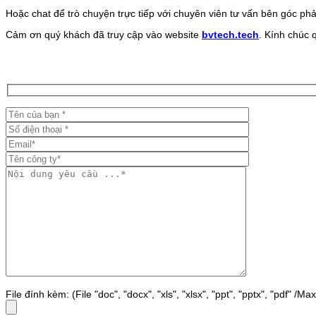
Hoặc chat để trò chuyện trực tiếp với chuyên viên tư vấn bên góc phả
Cảm ơn quý khách đã truy cập vào website
bvtech.tech
. Kính chúc 
File đính kèm: (File "doc", "docx", "xls", "xlsx", "ppt", "pptx", "pdf" /M