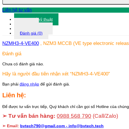
Liên hệ tư vấn
Thông số kỹ thuật
Tài liệu
Thông tin khác
Đánh giá (0)
NZMH3-4-VE400
, NZM3 MCCB (VE type electronic release 
Đánh giá
Chưa có đánh giá nào.
Hãy là người đầu tiên nhận xét “NZMH3-4-VE400”
Bạn phải
đăng nhập
để gửi đánh giá.
Liên hệ:
Để được tư vấn trực tiếp, Quý khách chỉ cần gọi số Hotline của chúng 
➢ Tư vấn bán hàng:
0988 568 790
(Call/Zalo)
➢ Email:
bvtech790@gmail.com -
info@bvtech.tech