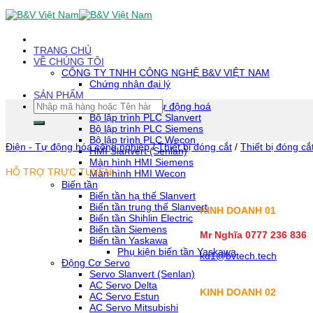
Skip
To
Content
(tạm
TRANG CHỦ
dịch)
VỀ CHÚNG TÔI
CÔNG TY TNHH CÔNG NGHỆ B&V VIỆT NAM
Chứng nhận đại lý
SẢN PHẨM
Tìm
Thiết bị tự động hoá
kiếm:
Bộ lập trình PLC Slanvert
Bộ lập trình PLC Siemens
Bộ lập trình PLC Wecon
Điện - Tự động hóa công nghiệp
/
Thiết bị đóng cắt
/
Thiết bị đóng cắ
HMI Slanvert (Senlan)
Màn hình HMI Siemens
HỖ TRỢ TRỰC TUYẾN
Màn hình HMI Wecon
Biến tần
Biến tần hạ thế Slanvert
Biến tần trung thế Slanvert
KINH DOANH 01
Biến tần Shihlin Electric
Biến tần Siemens
Mr Nghĩa 0777 236 836
Biến tần Yaskawa
Phụ kiện biến tần Yaskawa
kd1@bvtech.tech
Động Cơ Servo
Servo Slanvert (Senlan)
AC Servo Delta
KINH DOANH
02
AC Servo Estun
AC Servo Mitsubishi