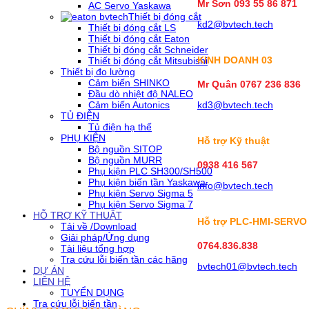
Mr Sơn
093 55 86 871
AC Servo Yaskawa
Thiết bị đóng cắt
kd2@bvtech.tech
Thiết bị đóng cắt LS
Thiết bị đóng cắt Eaton
Thiết bị đóng cắt Schneider
KINH DOANH
03
Thiết bị đóng cắt Mitsubishi
Thiết bị đo lường
Cảm biến SHINKO
Mr Quân 0767 236 836
Đầu dò nhiệt độ NALEO
Cảm biến Autonics
kd3@bvtech.tech
TỦ ĐIỆN
Tủ điện hạ thế
PHỤ KIỆN
Hỗ trợ Kỹ thuật
Bộ nguồn SITOP
Bộ nguồn MURR
0938 416 567
Phụ kiện PLC SH300/SH500
Phụ kiện biến tần Yaskawa
info@bvtech.tech
Phụ kiện Servo Sigma 5
Phụ kiện Servo Sigma 7
HỖ TRỢ KỸ THUẬT
Hỗ trợ PLC-HMI-SERVO
Tải về /Download
Giải pháp/Ứng dụng
0764.836.838
Tài liệu tổng hợp
Tra cứu lỗi biến tần các hãng
bvtech01@bvtech.tech
DỰ ÁN
LIÊN HỆ
TUYỂN DỤNG
Tra cứu lỗi biến tần