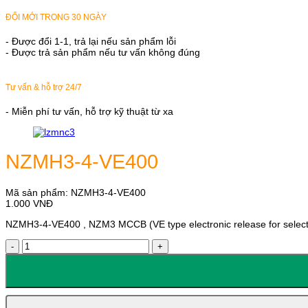
ĐỔI MỚI TRONG 30 NGÀY
- Được đổi 1-1, trả lại nếu sản phẩm lỗi
- Được trả sản phẩm nếu tư vấn không đúng
Tư vấn & hỗ trợ 24/7
- Miễn phí tư vấn, hỗ trợ kỹ thuật từ xa
NZMH3-4-VE400
Mã sản phẩm:
NZMH3-4-VE400
1.000
VNĐ
NZMH3-4-VE400 , NZM3 MCCB (VE type electronic release for selectiv
NZMH3-
4-
VE400
số
lượng