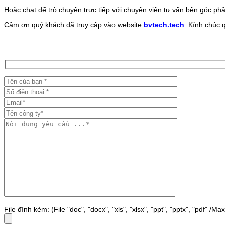
Hoặc chat để trò chuyện trực tiếp với chuyên viên tư vấn bên góc phả
Cảm ơn quý khách đã truy cập vào website
bvtech.tech
. Kính chúc 
File đính kèm: (File "doc", "docx", "xls", "xlsx", "ppt", "pptx", "pdf" /M