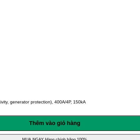
ity, generator protection), 400A/4P, 150kA
Thêm vào giỏ hàng
MUA NGAY
Hàng chính hãng 100%