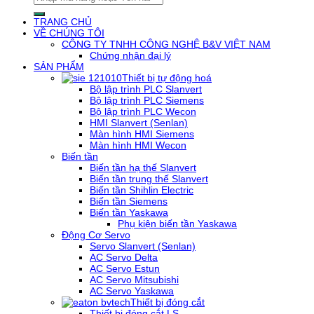
kiếm:
TRANG CHỦ
VỀ CHÚNG TÔI
CÔNG TY TNHH CÔNG NGHỆ B&V VIỆT NAM
Chứng nhận đại lý
SẢN PHẨM
Thiết bị tự động hoá
Bộ lập trình PLC Slanvert
Bộ lập trình PLC Siemens
Bộ lập trình PLC Wecon
HMI Slanvert (Senlan)
Màn hình HMI Siemens
Màn hình HMI Wecon
Biến tần
Biến tần hạ thế Slanvert
Biến tần trung thế Slanvert
Biến tần Shihlin Electric
Biến tần Siemens
Biến tần Yaskawa
Phụ kiện biến tần Yaskawa
Động Cơ Servo
Servo Slanvert (Senlan)
AC Servo Delta
AC Servo Estun
AC Servo Mitsubishi
AC Servo Yaskawa
Thiết bị đóng cắt
Thiết bị đóng cắt LS