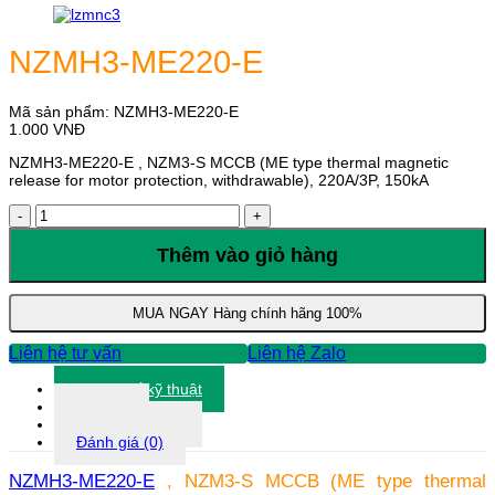
NZMH3-ME220-E
Mã sản phẩm:
NZMH3-ME220-E
1.000
VNĐ
NZMH3-ME220-E , NZM3-S MCCB (ME type thermal magnetic
release for motor protection, withdrawable), 220A/3P, 150kA
NZMH3-
ME220-
E
Thêm vào giỏ hàng
số
lượng
MUA NGAY
Hàng chính hãng 100%
Liên hệ tư vấn
Liên hệ Zalo
Thông số kỹ thuật
Tài liệu
Thông tin khác
Đánh giá (0)
NZMH3-ME220-E
, NZM3-S MCCB (ME type thermal