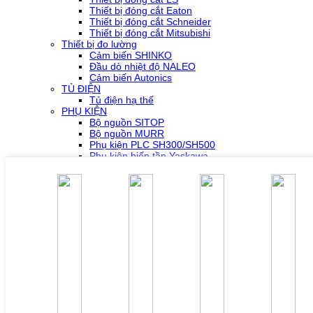
Thiết bị đóng cắt Eaton
Thiết bị đóng cắt Schneider
Thiết bị đóng cắt Mitsubishi
Thiết bị đo lường
Cảm biến SHINKO
Đầu dò nhiệt độ NALEO
Cảm biến Autonics
TỦ ĐIỆN
Tủ điện hạ thế
PHỤ KIỆN
Bộ nguồn SITOP
Bộ nguồn MURR
Phụ kiện PLC SH300/SH500
Phụ kiện biến tần Yaskawa
Phụ kiện Servo Sigma 5
Phụ kiện Servo Sigma 7
HỖ TRỢ KỸ THUẬT
Tải về /Download
Giải pháp/Ứng dụng
Tài liệu tổng hợp
Tra cứu lỗi biến tần các hãng
DỰ ÁN
LIÊN HỆ
TUYỂN DỤNG
Đăng nhập
Tra cứu lỗi biến tần