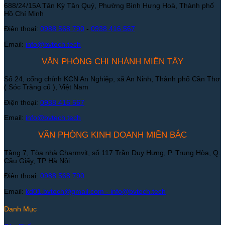
688/24/15A Tân Kỳ Tân Quý, Phường Bình Hưng Hoà, Thành phố
Hồ Chí Minh
Điện thoại:
0988 568 790
-
0938 416 567
Email:
info@bvtech.tech
VĂN PHÒNG CHI NHÁNH MIỀN TÂY
Số 24, cổng chính KCN An Nghiệp, xã An Ninh, Thành phố Cần Thơ
( Sóc Trăng cũ ), Việt Nam
Điện thoại:
0938 416 567
Email:
info@bvtech.tech
VĂN PHÒNG KINH DOANH MIỀN BẮC
Tầng 7, Tòa nhà Charmvit, số 117 Trần Duy Hưng, P. Trung Hòa, Q.
Cầu Giấy, TP Hà Nội
Điện thoại:
0988 568 790
Email:
kd01.bvtech@gmail.com -
info@bvtech.tech
Danh Mục