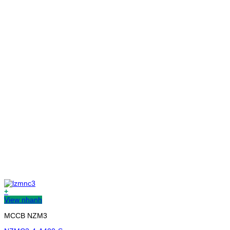
+
View nhanh
MCCB NZM3