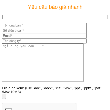
Yêu cầu báo giá nhanh
File đính kèm: (File "doc", "docx", "xls", "xlsx", "ppt", "pptx", "pdf"
/Max 10MB)