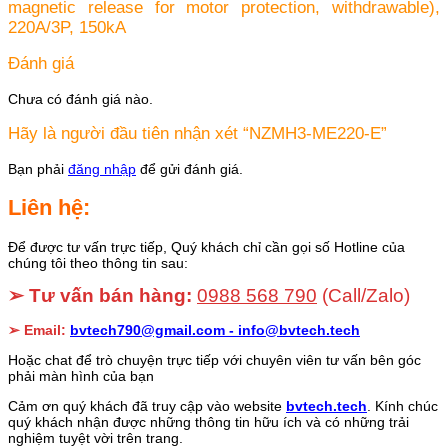
magnetic release for motor protection, withdrawable),
220A/3P, 150kA
Đánh giá
Chưa có đánh giá nào.
Hãy là người đầu tiên nhận xét “NZMH3-ME220-E”
Bạn phải
đăng nhập
để gửi đánh giá.
Liên hệ:
Để được tư vấn trực tiếp, Quý khách chỉ cần gọi số Hotline của
chúng tôi theo thông tin sau:
➢ Tư vấn bán hàng:
0988 568 790
(Call/Zalo)
➢ Email:
bvtech790@gmail.com -
info@bvtech.tech
Hoặc chat để trò chuyện trực tiếp với chuyên viên tư vấn bên góc
phải màn hình của bạn
Cảm ơn quý khách đã truy cập vào website
bvtech.tech
. Kính chúc
quý khách nhận được những thông tin hữu ích và có những trải
nghiệm tuyệt vời trên trang.