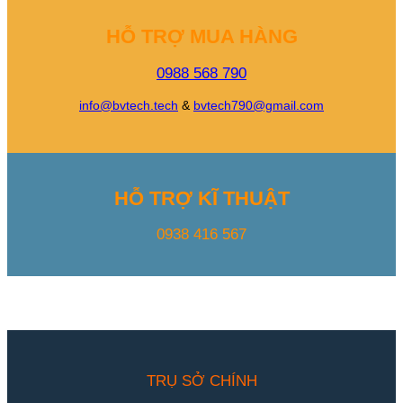
HỖ TRỢ MUA HÀNG
0988 568 790
info@bvtech.tech
&
bvtech790@gmail.com
HỖ TRỢ KĨ THUẬT
0938 416 567
TRỤ SỞ CHÍNH