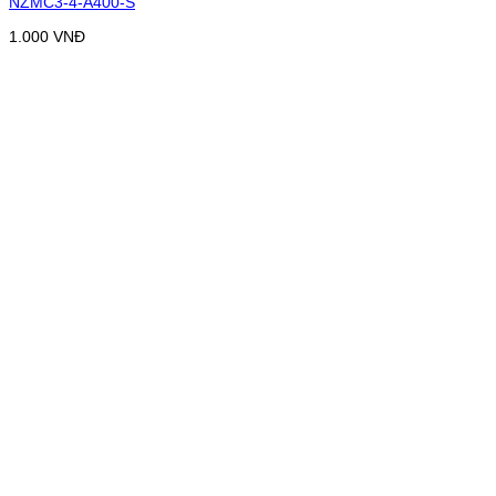
NZMC3-4-A400-S
1.000
VNĐ