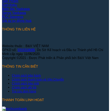
Sản Phẩm
Giới thiệu
Biến tần Yaskawa
Servo Yaskawa
PLC Siemens
Vật tư tự động hoá
THÔNG TIN LIÊN HỆ
Website thuộc : B&V VIỆT NAM
GPKD số:
0316318085
, Do Sở Kế hoạch và Đầu tư Thành phố Hồ Chí
Minh cấp ngày 11/06/2020.
Copyright ©2021 - Được Phát triển & Phân phối bởi B&V Việt Nam
THÔNG TIN CẦN BIẾT
Chính sách bảo hành
Chính sách thanh toán và Vận Chuyển
Chính sách bảo mật
Chính sách đổi trả
Tra cứu đơn hàng
THANH TOÁN LINH HOẠT