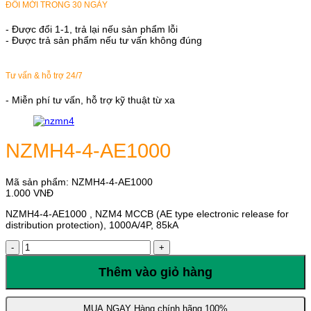
ĐỔI MỚI TRONG 30 NGÀY
- Được đổi 1-1, trả lại nếu sản phẩm lỗi
- Được trả sản phẩm nếu tư vấn không đúng
Tư vấn & hỗ trợ 24/7
- Miễn phí tư vấn, hỗ trợ kỹ thuật từ xa
NZMH4-4-AE1000
Mã sản phẩm:
NZMH4-4-AE1000
1.000
VNĐ
NZMH4-4-AE1000 , NZM4 MCCB (AE type electronic release for
distribution protection), 1000A/4P, 85kA
NZMH4-
4-
AE1000
Thêm vào giỏ hàng
số
lượng
MUA NGAY
Hàng chính hãng 100%