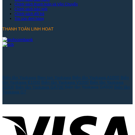
Chính sách thanh toán và Vận Chuyển
Chính sách bảo mật
Chính sách đổi trả
Tra cứu đơn hàng
THANH TOÁN LINH HOẠT
Biến tần Yaskawa
Bien tan Yaskawa
Biến tần Yaskawa A1000
Biến
tần Yaskawa E1000
Biến tần Yaskawa V1000
Biến tần Yaskawa
J1000
Biến tần Yaskawa GA700
Biến tần Yaskawa GA500
Biến tần
Yaskawa G7