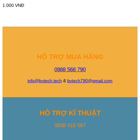
1.000
VNĐ
HỖ TRỢ MUA HÀNG
0988 568 790
info@bvtech.tech
&
bvtech790@gmail.com
HỖ TRỢ KĨ THUẬT
0938 416 567