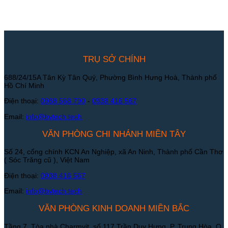
TRỤ SỞ CHÍNH
688/24/15A Tân Kỳ Tân Quý, Phường Bình Hưng Hoà, Thành phố
Hồ Chí Minh
Điện thoại:
0988 568 790
-
0938 416 567
Email:
info@bvtech.tech
VĂN PHÒNG CHI NHÁNH MIỀN TÂY
Số 24, cổng chính KCN An Nghiệp, xã An Ninh, Thành phố Cần Thơ
( Sóc Trăng cũ ), Việt Nam
Điện thoại:
0938 416 567
Email:
info@bvtech.tech
VĂN PHÒNG KINH DOANH MIỀN BẮC
Tầng 7, Tòa nhà Charmvit, số 117 Trần Duy Hưng, P. Trung Hòa, Q.