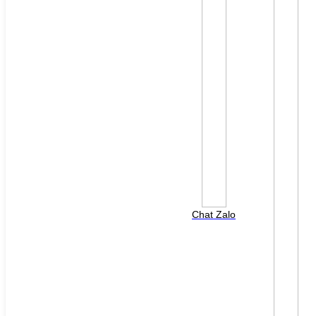
File đính kèm: (File "doc", "docx", "xls", "xlsx", "ppt",
"pptx", "pdf" /Max 10MB)
Chat Zalo
HOTLINE HỖ TRỢ
0988 568 790
8h00 - 17h00 ( Thứ 2 - Thứ 7 )