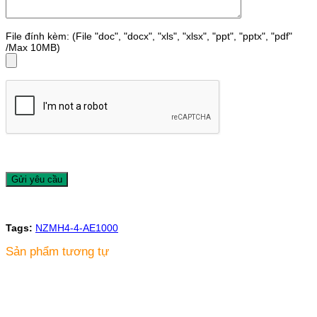
File đính kèm: (File "doc", "docx", "xls", "xlsx", "ppt", "pptx", "pdf"
/Max 10MB)
Tags:
NZMH4-4-AE1000
Sản phẩm tương tự