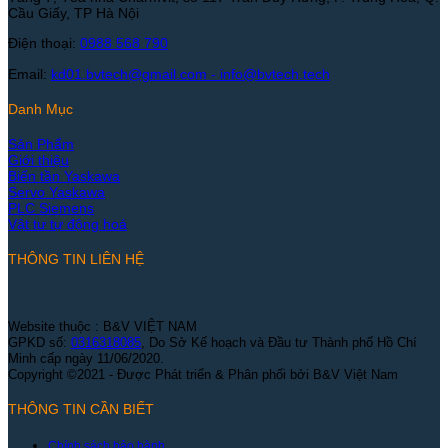
Cầu Giấy, TP Hà Nội
Điện thoại:
0988 568 790
Email:
kd01.bvtech@gmail.com -
info@bvtech.tech
Danh Mục
Sản Phẩm
Giới thiệu
Biến tần Yaskawa
Servo Yaskawa
PLC Siemens
Vật tư tự động hoá
THÔNG TIN LIÊN HỆ
Website thuộc : B&V VIỆT NAM
GPKD số:
0316318085
, Do Sở Kế hoạch và Đầu tư Thành phố Hồ Chí
Minh cấp ngày 11/06/2020.
Copyright ©2021 - Được Phát triển & Phân phối bởi B&V Việt Nam
THÔNG TIN CẦN BIẾT
Chính sách bảo hành