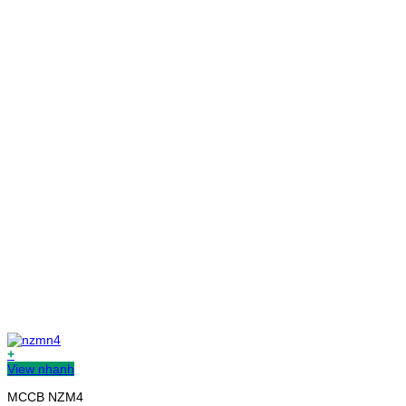
+
View nhanh
MCCB NZM4