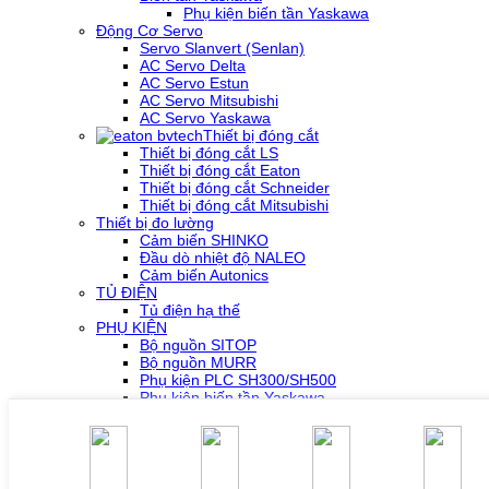
Phụ kiện biến tần Yaskawa
Động Cơ Servo
Servo Slanvert (Senlan)
AC Servo Delta
AC Servo Estun
AC Servo Mitsubishi
AC Servo Yaskawa
Thiết bị đóng cắt
Thiết bị đóng cắt LS
Thiết bị đóng cắt Eaton
Thiết bị đóng cắt Schneider
Thiết bị đóng cắt Mitsubishi
Thiết bị đo lường
Cảm biến SHINKO
Đầu dò nhiệt độ NALEO
Cảm biến Autonics
TỦ ĐIỆN
Tủ điện hạ thế
PHỤ KIỆN
Bộ nguồn SITOP
Bộ nguồn MURR
Phụ kiện PLC SH300/SH500
Phụ kiện biến tần Yaskawa
Phụ kiện Servo Sigma 5
Phụ kiện Servo Sigma 7
HỖ TRỢ KỸ THUẬT
Tải về /Download
Giải pháp/Ứng dụng