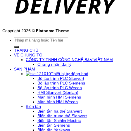
Copyright 2026 ©
Flatsome Theme
Tìm
kiếm:
TRANG CHỦ
VỀ CHÚNG TÔI
CÔNG TY TNHH CÔNG NGHỆ B&V VIỆT NAM
Chứng nhận đại lý
SẢN PHẨM
Thiết bị tự động hoá
Bộ lập trình PLC Slanvert
Bộ lập trình PLC Siemens
Bộ lập trình PLC Wecon
HMI Slanvert (Senlan)
Màn hình HMI Siemens
Màn hình HMI Wecon
Biến tần
Biến tần hạ thế Slanvert
Biến tần trung thế Slanvert
Biến tần Shihlin Electric
Biến tần Siemens
Biến tần Yaskawa