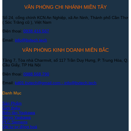
VĂN PHÒNG CHI NHÁNH MIỀN TÂY
Số 24, cổng chính KCN An Nghiệp, xã An Ninh, Thành phố Cần Thơ
( Sóc Trăng cũ ), Việt Nam
Điện thoại:
0938 416 567
Email:
info@bvtech.tech
VĂN PHÒNG KINH DOANH MIỀN BẮC
Tầng 7, Tòa nhà Charmvit, số 117 Trần Duy Hưng, P. Trung Hòa, Q.
Cầu Giấy, TP Hà Nội
Điện thoại:
0988 568 790
Email:
kd01.bvtech@gmail.com -
info@bvtech.tech
Danh Mục
Sản Phẩm
Giới thiệu
Biến tần Yaskawa
Servo Yaskawa
PLC Siemens
Vật tư tự động hoá