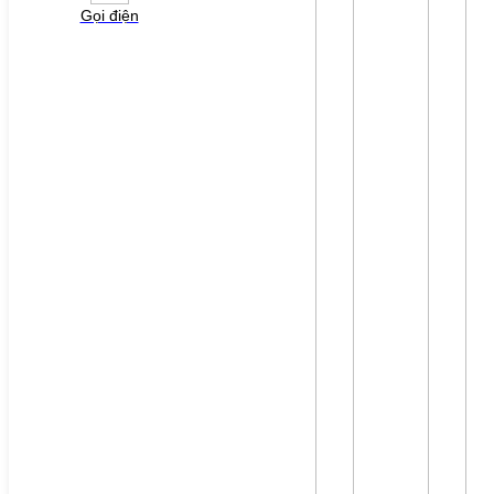
Gọi điện
File đính kèm: (File "doc", "docx", "xls", "xlsx", "ppt",
"pptx", "pdf" /Max 10MB)