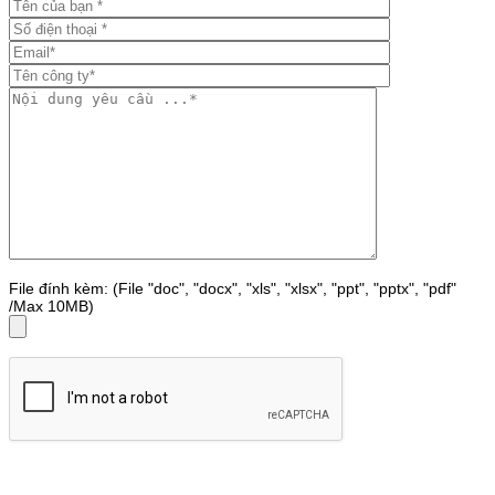
File đính kèm: (File "doc", "docx", "xls", "xlsx", "ppt", "pptx", "pdf"
/Max 10MB)