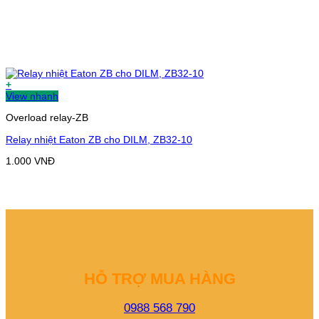
+
View nhanh
Overload relay-ZB
Relay nhiệt Eaton ZB cho DILM, ZB32-10
1.000
VNĐ
HỖ TRỢ MUA HÀNG
0988 568 790