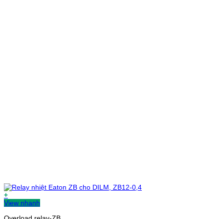
+
View nhanh
Overload relay-ZB