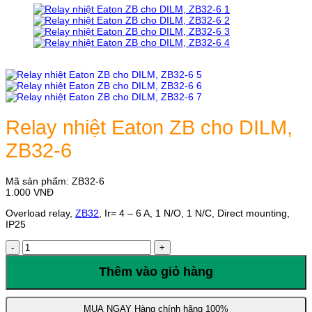
Relay nhiệt Eaton ZB cho DILM,
ZB32-6
Mã sản phẩm:
ZB32-6
1.000
VNĐ
Overload relay,
ZB32
, Ir= 4 – 6 A, 1 N/O, 1 N/C, Direct mounting,
IP25
Relay
nhiệt
Eaton
Thêm vào giỏ hàng
ZB
cho
DILM,
MUA NGAY
Hàng chính hãng 100%
ZB32-