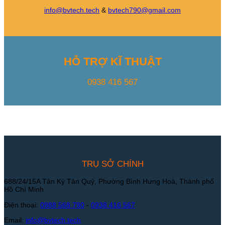
info@bvtech.tech
&
bvtech790@gmail.com
HỖ TRỢ KĨ THUẬT
0938 416 567
TRỤ SỞ CHÍNH
688/24/15A Tân Kỳ Tân Quý, Phường Bình Hưng Hoà, Thành phố
Hồ Chí Minh
Điện thoại:
0988 568 790
-
0938 416 567
Email:
info@bvtech.tech