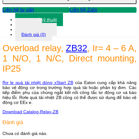
6
Liên hệ tư vấn
Liên hệ Zalo
số
lượng
Thông số kỹ thuật
Tài liệu
Thông tin khác
Đánh giá (0)
Overload relay,
ZB32
, Ir= 4 – 6 A,
1 N/O, 1 N/C, Direct mounting,
IP25
Rơ le quá tải nhiệt dòng xStart ZB
của Eaton cung cấp khả năng
bảo vệ động cơ trong trường hợp quá tải hoặc phân kỳ đơn. Các
tiếp điểm phụ của chúng ngắt kết nối công tắc tơ động cơ và báo
hiệu lỗi. Rơle quá tải nhiệt ZB cũng có thể được sử dụng để bảo vệ
động cơ EEx e.
Download Catalog-Relay-ZB
Đánh giá
Chưa có đánh giá nào.