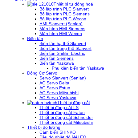
Thiết bị tự động hoá
Bộ lập trình PLC Slanvert
Bộ lập trình PLC Siemens
Bộ lập trình PLC Wecon
HMI Slanvert (Senlan)
Màn hình HMI Siemens
Màn hình HMI Wecon
Biến tần
Biến tần hạ thế Slanvert
Biến tần trung thế Slanvert
Biến tần Shihlin Electric
Biến tần Siemens
Biến tần Yaskawa
Phụ kiện biến tần Yaskawa
Động Cơ Servo
Servo Slanvert (Senlan)
AC Servo Delta
AC Servo Estun
AC Servo Mitsubishi
AC Servo Yaskawa
Thiết bị đóng cắt
Thiết bị đóng cắt LS
Thiết bị đóng cắt Eaton
Thiết bị đóng cắt Schneider
Thiết bị đóng cắt Mitsubishi
Thiết bị đo lường
Cảm biến SHINKO
Đầu dò nhiệt độ NALEO