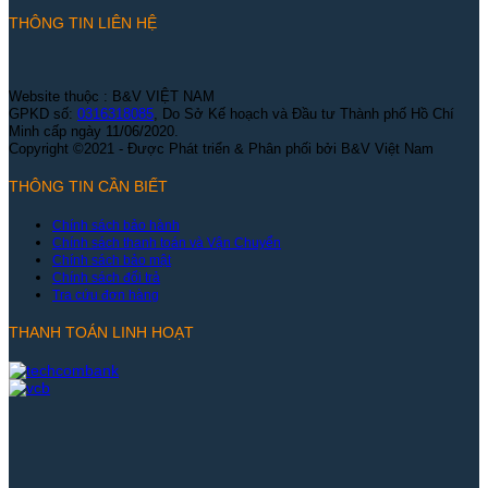
THÔNG TIN LIÊN HỆ
Website thuộc : B&V VIỆT NAM
GPKD số:
0316318085
, Do Sở Kế hoạch và Đầu tư Thành phố Hồ Chí
Minh cấp ngày 11/06/2020.
Copyright ©2021 - Được Phát triển & Phân phối bởi B&V Việt Nam
THÔNG TIN CẦN BIẾT
Chính sách bảo hành
Chính sách thanh toán và Vận Chuyển
Chính sách bảo mật
Chính sách đổi trả
Tra cứu đơn hàng
THANH TOÁN LINH HOẠT