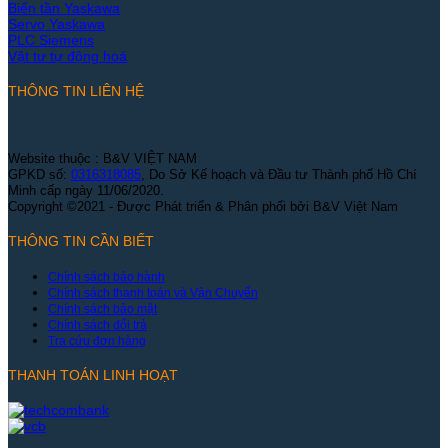
Biến tần Yaskawa
Servo Yaskawa
PLC Siemens
Vật tư tự động hoá
THÔNG TIN LIÊN HỆ
Website thuộc : B&V VIỆT NAM
GPKD số:
0316318085
, Do Sở Kế hoạch và Đầu tư Thành phố Hồ Chí
Minh cấp ngày 11/06/2020.
Copyright ©2021 - Được Phát triển & Phân phối bởi B&V Việt Nam
THÔNG TIN CẦN BIẾT
Chính sách bảo hành
Chính sách thanh toán và Vận Chuyển
Chính sách bảo mật
Chính sách đổi trả
Tra cứu đơn hàng
THANH TOÁN LINH HOẠT