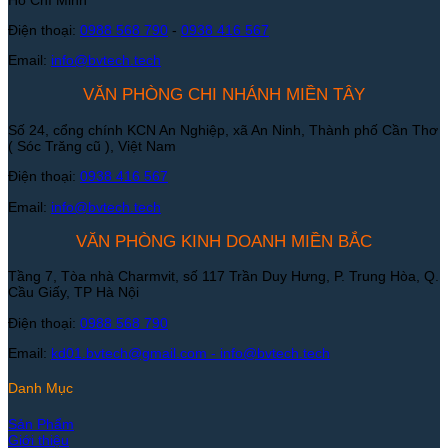
Điện thoại:
0988 568 790
-
0938 416 567
Email:
info@bvtech.tech
VĂN PHÒNG CHI NHÁNH MIỀN TÂY
Số 24, cổng chính KCN An Nghiệp, xã An Ninh, Thành phố Cần Thơ
( Sóc Trăng cũ ), Việt Nam
Điện thoại:
0938 416 567
Email:
info@bvtech.tech
VĂN PHÒNG KINH DOANH MIỀN BẮC
Tầng 7, Tòa nhà Charmvit, số 117 Trần Duy Hưng, P. Trung Hòa, Q.
Cầu Giấy, TP Hà Nội
Điện thoại:
0988 568 790
Email:
kd01.bvtech@gmail.com -
info@bvtech.tech
Danh Mục
Sản Phẩm
Giới thiệu