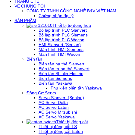
TRANG CHỦ
VỀ CHÚNG TÔI
CÔNG TY TNHH CÔNG NGHỆ B&V VIỆT NAM
Chứng nhận đại lý
SẢN PHẨM
Thiết bị tự động hoá
Bộ lập trình PLC Slanvert
Bộ lập trình PLC Siemens
Bộ lập trình PLC Wecon
HMI Slanvert (Senlan)
Màn hình HMI Siemens
Màn hình HMI Wecon
Biến tần
Biến tần hạ thế Slanvert
Biến tần trung thế Slanvert
Biến tần Shihlin Electric
Biến tần Siemens
Biến tần Yaskawa
Phụ kiện biến tần Yaskawa
Động Cơ Servo
Servo Slanvert (Senlan)
AC Servo Delta
AC Servo Estun
AC Servo Mitsubishi
AC Servo Yaskawa
Thiết bị đóng cắt
Thiết bị đóng cắt LS
Thiết bị đóng cắt Eaton