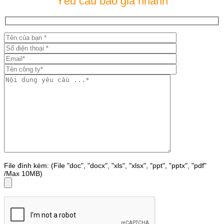
Yêu cầu báo giá nhanh
File đính kèm: (File "doc", "docx", "xls", "xlsx", "ppt", "pptx", "pdf"
/Max 10MB)