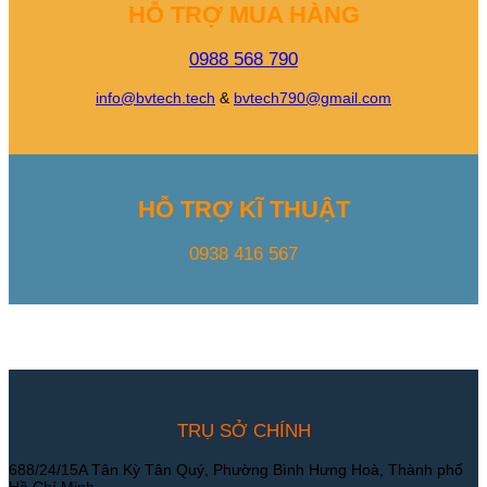
HỖ TRỢ MUA HÀNG
0988 568 790
info@bvtech.tech
&
bvtech790@gmail.com
HỖ TRỢ KĨ THUẬT
0938 416 567
TRỤ SỞ CHÍNH
688/24/15A Tân Kỳ Tân Quý, Phường Bình Hưng Hoà, Thành phố
Hồ Chí Minh