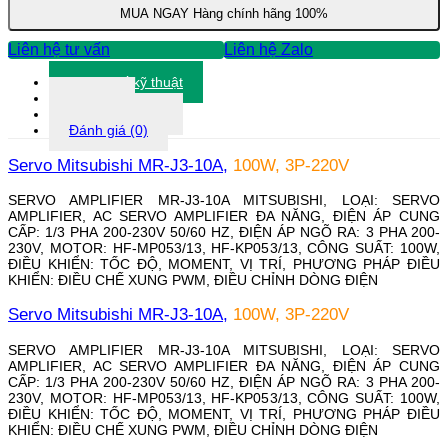
10A
MUA NGAY
Hàng chính hãng 100%
số
lượng
Liên hệ tư vấn
Liên hệ Zalo
Thông số kỹ thuật
Tài liệu
Thông tin khác
Đánh giá (0)
Servo Mitsubishi MR-J3-10A,
100W, 3P-220V
SERVO AMPLIFIER MR-J3-10A MITSUBISHI, LOẠI: SERVO
AMPLIFIER, AC SERVO AMPLIFIER ĐA NĂNG, ĐIỆN ÁP CUNG
CẤP: 1/3 PHA 200-230V 50/60 HZ, ĐIỆN ÁP NGÕ RA: 3 PHA 200-
230V, MOTOR: HF-MP053/13, HF-KP053/13, CÔNG SUẤT: 100W,
ĐIỀU KHIỂN: TỐC ĐỘ, MOMENT, VỊ TRÍ, PHƯƠNG PHÁP ĐIỀU
KHIỂN: ĐIỀU CHẾ XUNG PWM, ĐIỀU CHỈNH DÒNG ĐIỆN
Servo Mitsubishi MR-J3-10A,
100W, 3P-220V
SERVO AMPLIFIER MR-J3-10A MITSUBISHI, LOẠI: SERVO
AMPLIFIER, AC SERVO AMPLIFIER ĐA NĂNG, ĐIỆN ÁP CUNG
CẤP: 1/3 PHA 200-230V 50/60 HZ, ĐIỆN ÁP NGÕ RA: 3 PHA 200-
230V, MOTOR: HF-MP053/13, HF-KP053/13, CÔNG SUẤT: 100W,
ĐIỀU KHIỂN: TỐC ĐỘ, MOMENT, VỊ TRÍ, PHƯƠNG PHÁP ĐIỀU
KHIỂN: ĐIỀU CHẾ XUNG PWM, ĐIỀU CHỈNH DÒNG ĐIỆN