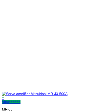
+
View nhanh
MR-J3