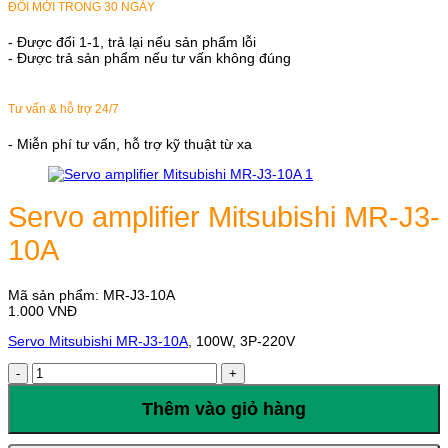
ĐỔI MỚI TRONG 30 NGÀY
- Được đổi 1-1, trả lại nếu sản phẩm lỗi
- Được trả sản phẩm nếu tư vấn không đúng
Tư vấn & hỗ trợ 24/7
- Miễn phí tư vấn, hỗ trợ kỹ thuật từ xa
Servo amplifier Mitsubishi MR-J3-
10A
Mã sản phẩm:
MR-J3-10A
1.000
VNĐ
Servo Mitsubishi MR-J3-10A
, 100W, 3P-220V
Servo
amplifier
Mitsubishi
Thêm vào giỏ hàng
MR-
J3-