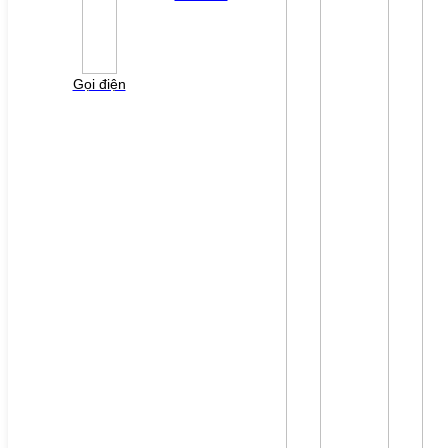
Vui lòng điền thông tin form bên dưới để chúng tôi
liên hệ gởi báo giá cho quý khách!
Gọi điện
File đính kèm: (File "doc", "docx", "xls", "xlsx", "ppt",
"pptx", "pdf" /Max 10MB)