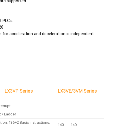
oard supported.
L
t PLCs;
28
e for acceleration and deceleration is independent
LX3VP Series
LX3VE/3VM Series
terrupt
st / Ladder
ction: 136+2 Basic Instructions:
140 140