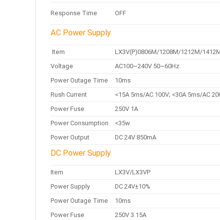
Response Time
OFF
AC Power Supply
Item
LX3V(P)0806M/1208M/1212M/1412
Voltage
AC100~240V 50~60Hz
Power Outage Time
10ms
Rush Current
<15A 5ms/AC 100V; <30A 5ms/AC 20
Power Fuse
250V 1A
Power Consumption
<35w
Power Output
DC 24V 850mA
DC Power Supply
Item
LX3V/LX3VP
Power Supply
DC 24V±10%
Power Outage Time
10ms
Power Fuse
250V 3.15A