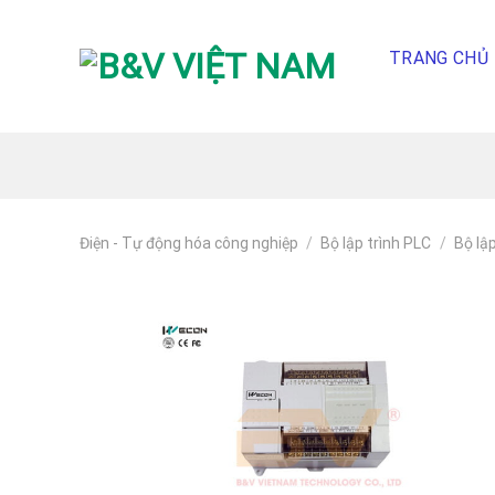
Skip
To
TRANG CHỦ
Content
(tạm
dịch)
Điện - Tự động hóa công nghiệp
/
Bộ lập trình PLC
/
Bộ lậ