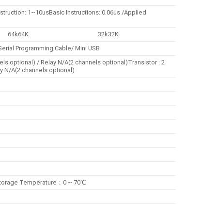
nstruction: 1~10usBasic Instructions: 0.06us /Applied
64k64K
32k32K
Serial Programming Cable/ Mini USB
ls optional) / Relay N/A(2 channels optional)Transistor : 2
ay N/A(2 channels optional)
torage Temperature：0 ~ 70℃