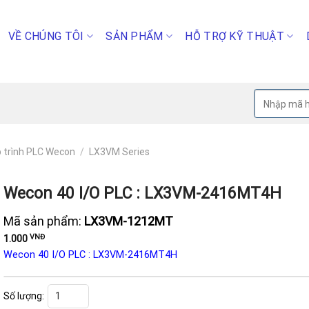
VỀ CHÚNG TÔI
SẢN PHẨM
HỖ TRỢ KỸ THUẬT
Tìm
kiếm:
p trình PLC Wecon
/
LX3VM Series
Wecon 40 I/O PLC : LX3VM-2416MT4H
Mã sản phẩm:
LX3VM-1212MT
VNĐ
1.000
Wecon 40 I/O PLC : LX3VM-2416MT4H
Wecon 40 I/O PLC : LX3VM-2416MT4H số lượng