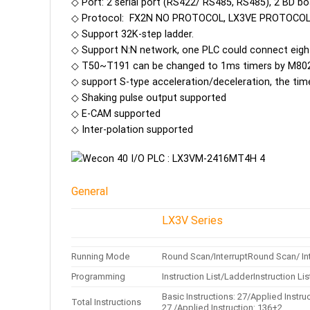
◇ Port: 2 serial port (RS422/ RS485, RS485), 2 BD b
◇ Protocol: FX2N NO PROTOCOL, LX3VE PROTOCO
◇ Support 32K-step ladder.
◇ Support N:N network, one PLC could connect eigh
◇ T50~T191 can be changed to 1ms timers by M80
◇ support S-type acceleration/deceleration, the tim
◇ Shaking pulse output supported
◇ E-CAM supported
◇ Inter-polation supported
General
LX3V Series
Running Mode
Round Scan/InterruptRound Scan/ In
Programming
Instruction List/LadderInstruction Li
Basic Instructions: 27/Applied Instru
Total Instructions
27 /Applied Instruction: 136+2