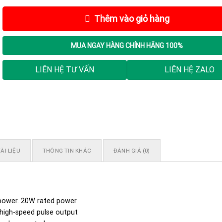
Thêm vào giỏ hàng
MUA NGAY
HÀNG CHÍNH HÃNG 100%
LIÊN HỆ TƯ VẤN
LIÊN HỆ ZALO
ÀI LIỆU
THÔNG TIN KHÁC
ĐÁNH GIÁ (0)
power. 20W rated power
 high-speed pulse output