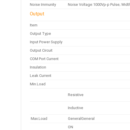
Noise Immunity
Noise Voltage:1000Vp-p Pulse; Widt
Output
Item
Output Type
Input Power Supply
Output Circuit
COM Port Current
Insulation
Leak Current
Min.Load
Resistive
Inductive
Max.Load
GeneralGeneral
ON