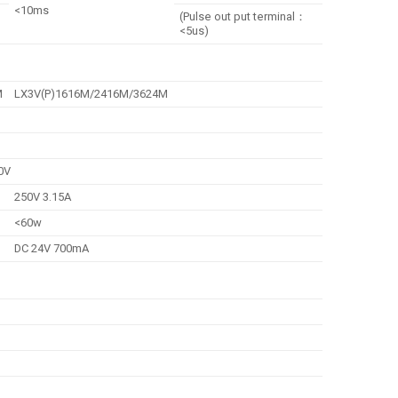
<10ms
(Pulse out put terminal：
<5us)
M
LX3V(P)1616M/2416M/3624M
0V
250V 3.15A
<60w
DC 24V 700mA