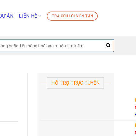
DỰ ÁN
LIÊN HỆ
TRA CỨU LỖI BIẾN TẦN
HỖ TRỢ TRỰC TUYẾN