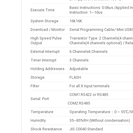
Basic Instructions: 0.06us /Applied I
Execute Time
Instruction: 1~10us
System Storage
16k16K
Download / Monitor
Serial Programming Cable/ Mini USB
High Speed Pulse
Transistor Type: 2 Channels(4 channe
Output
Channels(4 channels optional) / Rel
External Interrupt
6 Channels6 Channels
Timer Interrupt
3 Channels
Holding Addresses
Adjustable
Storage
FLASH
Filter
For all X input terminals
COM1:RS422 or RS485
Serial Port
COM2:RS485
Temperature
Operating Temperature：0 ~ 55℃/S
Humidity
35~85%RH (Without condensation)
Shock Resistance
JIS C0040 Standard