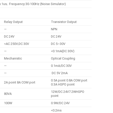
h:1us; Frequency:30-100Hz (Noise Simulator)
Relay Output
Transistor Output
—
NPN
DC 24V
DC 24V
<AC 250V;DC 30V
DC 5~30V
—
<0.1mA(DC 30V)
Mechanistic
Optical Coupling
—
0.1mA/DC 30V
—
DC 5V 2mA
0.5A point 0.8A COM port
2A point 8A COM port
0.3A HSPO point
12W/DC 24V7.2WHSPO
80VA
point
100W
0.9W/DC 24V
<0.2ms