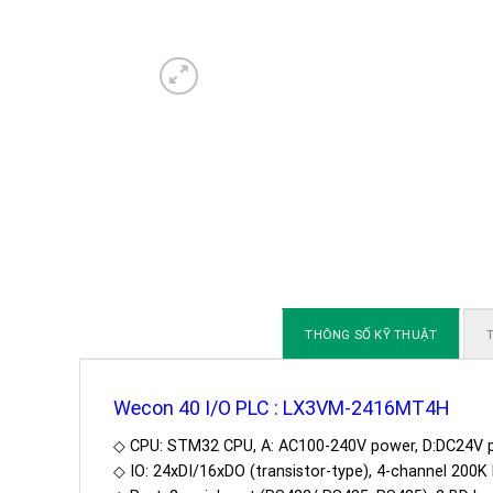
THÔNG SỐ KỸ THUẬT
T
Wecon 40 I/O PLC : LX3VM-2416MT4H
◇ CPU: STM32 CPU, A: AC100-240V power, D:DC24V 
◇ IO: 24xDI/16xDO (transistor-type), 4-channel 200K