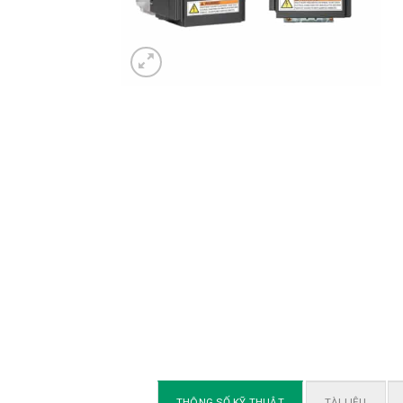
THÔNG SỐ KỸ THUẬT
TÀI LIỆU