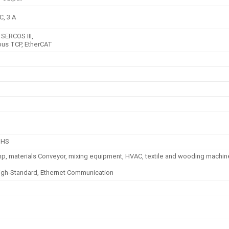
C, 3 A
SERCOS III,
bus TCP, EtherCAT
RoHS
p, materials Conveyor, mixing equipment, HVAC, textile and wooding machine
.
 High-Standard, Ethernet Communication