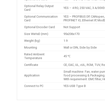
Optional Relay Output
YES – 4 RO, 250 VAC, 3 A/30VD
Card
Optional Communication
YES – PROFIBUS DP, CANopen, 
Card
PROFINET IO, Ethernet IP, Mod
Optional Encoder Card
Not Support
Size WxHxD (mm)
95x206x170
Weight (kg)
1.9
Mounting
Wall or DIN, Side by Side
Rated Ambient
45 ℃
Temperature
Certificate
CE, EAC, UL, cUL, RCM, TUV, 
Small machine: Fan, water pum
Application
food processing & Packaging
With requirement: EMC filter,
Connect to PC
YES-USB Type B