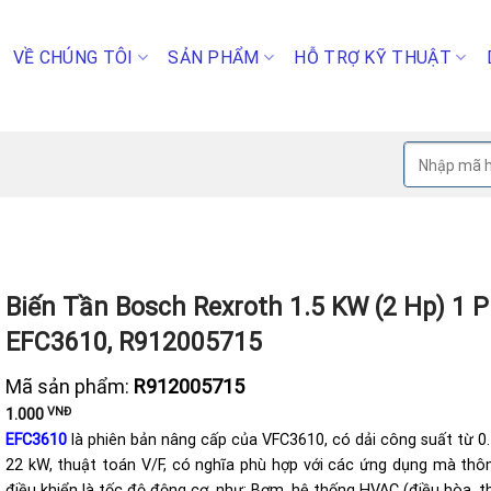
VỀ CHÚNG TÔI
SẢN PHẨM
HỖ TRỢ KỸ THUẬT
Tìm
kiếm:
Biến Tần Bosch Rexroth 1.5 KW (2 Hp) 1 P
EFC3610, R912005715
Mã sản phẩm:
R912005715
VNĐ
1.000
EFC3610
là phiên bản nâng cấp của VFC3610, có dải công suất từ 0
22 kW, thuật toán V/F, có nghĩa phù hợp với các ứng dụng mà thô
điều khiển là tốc độ động cơ, như: Bơm, hệ thống HVAC (điều hòa, t