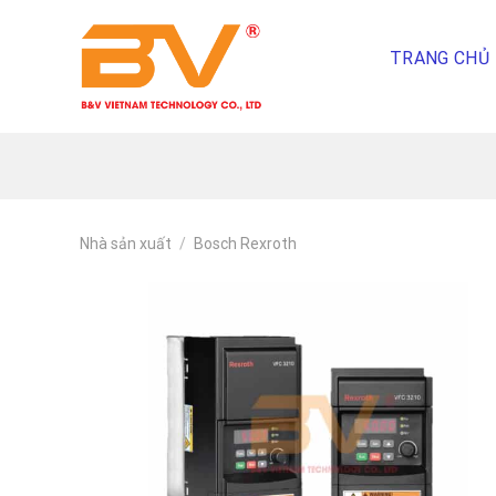
Skip
To
TRANG CHỦ
Content
(tạm
dịch)
Nhà sản xuất
/
Bosch Rexroth