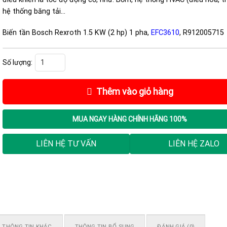
hệ thống băng tải…
Biến tần Bosch Rexroth 1.5 KW (2 hp) 1 pha,
EFC3610
, R912005715
Biến tần Bosch Rexroth 1.5 KW (2 hp) 1 pha, EFC3610, R912005715 số lượng
Thêm vào giỏ hàng
MUA NGAY
HÀNG CHÍNH HÃNG 100%
LIÊN HỆ TƯ VẤN
LIÊN HỆ ZALO
THÔNG TIN KHÁC
THÔNG TIN BỔ SUNG
ĐÁNH GIÁ (0)