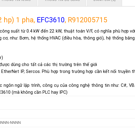
2 hp) 1 pha,
EFC3610
, R912005715
công suất từ 0.4 kW đến 22 kW, thuật toán V/F, có nghĩa phù hợp vớ
 cơ, như: Bơm, hệ thống HVAC (điều hòa, thông gió), hệ thống băng
r)
ược dùng cho tất cả các thị trường trên thế giới
, EtherNet IP, Sercos. Phù hợp trong trường hợp cần kết nối truyền 
c ngôn ngữ lập trình, công cụ của công nghệ thông tin như: C#, VB
FC3610 (mà không cần PLC hay IPC)
NNNNN-NNNN