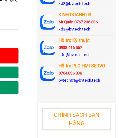
kd2@bvtech.tech
KINH DOANH
03
Mr Quân 0767 236 836
kd3@bvtech.tech
Hỗ trợ Kỹ thuật
0938 416 567
info@bvtech.tech
Hỗ trợ PLC-HMI-SERVO
0764.836.838
bvtech01@bvtech.tech
CHÍNH SÁCH BÁN
HÀNG