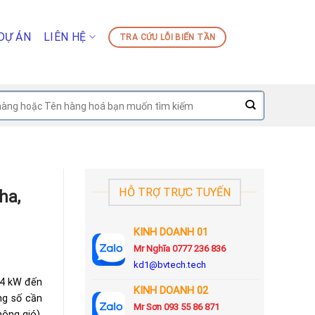
DỰ ÁN
LIÊN HỆ
TRA CỨU LỖI BIẾN TẦN
HỖ TRỢ TRỰC TUYẾN
ha,
KINH DOANH 01
Mr Nghĩa 0777 236 836
kd1@bvtech.tech
.4 kW đến
KINH DOANH
02
ng số cần
Mr Sơn
093 55 86 871
hông gió),