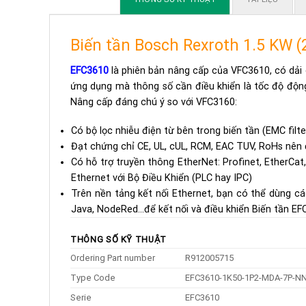
Biến tần Bosch Rexroth 1.5 KW (
EFC3610
là phiên bản nâng cấp của VFC3610, có dải 
ứng dụng mà thông số cần điều khiển là tốc độ động
Nâng cấp đáng chú ý so với VFC3160:
Có bộ lọc nhiễu điện từ bên trong biến tần (EMC filte
Đạt chứng chỉ CE, UL, cUL, RCM, EAC TUV, RoHs nên đ
Có hỗ trợ truyền thông EtherNet: Profinet, EtherCat
Ethernet với Bộ Điều Khiển (PLC hay IPC)
Trên nền tảng kết nối Ethernet, bạn có thể dùng cá
Java, NodeRed…để kết nối và điều khiển Biến tần E
THÔNG SỐ KỸ THUẬT
Ordering Part number
R912005715
Type Code
EFC3610-1K50-1P2-MDA-7P-
Serie
EFC3610