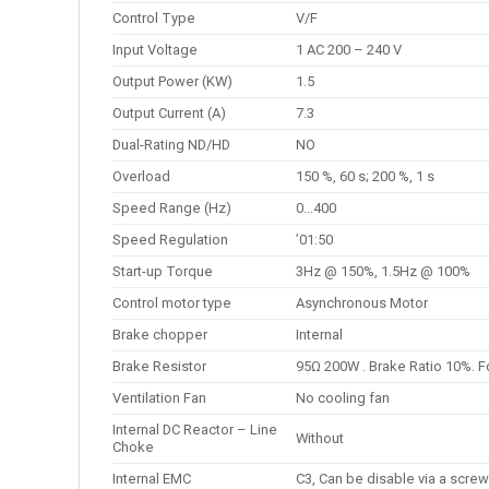
Control Type
V/F
Input Voltage
1 AC 200 – 240 V
Output Power (KW)
1.5
Output Current (A)
7.3
Dual-Rating ND/HD
NO
Overload
150 %, 60 s; 200 %, 1 s
Speed Range (Hz)
0…400
Speed Regulation
’01:50
Start-up Torque
3Hz @ 150%, 1.5Hz @ 100%
Control motor type
Asynchronous Motor
Brake chopper
Internal
Brake Resistor
95Ω 200W . Brake Ratio 10%. F
Ventilation Fan
No cooling fan
Internal DC Reactor – Line
Without
Choke
Internal EMC
C3, Can be disable via a scre