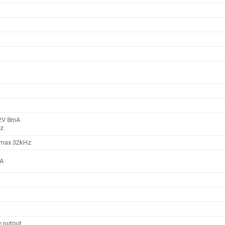
12V 8mA
Hz
 max 32kHz
3A
y output