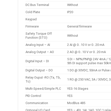
DC Bus Terminal
Without
Cold Plate
IP20
Keypad
Firmware
General firmware
Safety Torque Off
Without
Function (STO)
Analog Input – AI
2 AI @ 0…10 V or 0…20 mA
Analog Output – AO
2 AO @ 0…10 V or 0…20 mA
5 DI – NPN/PNP@ 24V 4mA / 
Digital Input – DI
5th DI support pulse max 50k
Digital Output – DO
1 DO @ 30VDC, 50mA or Pulse
Relay Ouput -RO (Ta, Tb,
1 RO @ 250 VAC, 3A / 30VDC, 
Tc)
Multi-Speed/Simple PLC
YES-16 Stages
PID Control
YES
Communication
ModBus 485
Optional I/O Card
YES – 4DI, 1AI, 1AO, 1OC,1 rela