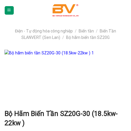
Skip
To
Content
(tạm
dịch)
Điện - Tự động hóa công nghiệp
/
Biến tần
/
Biến Tần
SLANVERT (Sen Lan)
/
Bộ hãm biến tần SZ20G
Bộ Hãm Biến Tần SZ20G-30 (18.5kw-
22kw )