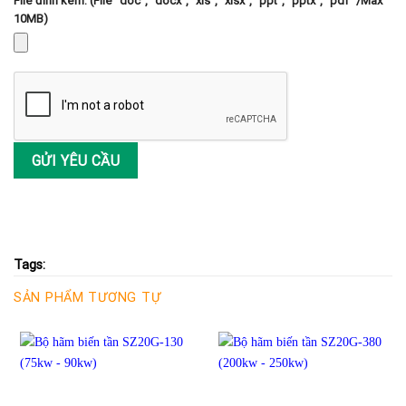
File đính kèm: (File "doc", "docx", "xls", "xlsx", "ppt", "pptx", "pdf" /Max
10MB)
Tags:
SẢN PHẨM TƯƠNG TỰ