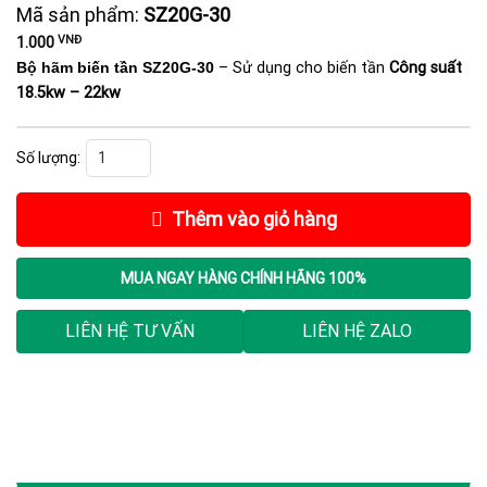
Mã sản phẩm:
SZ20G-30
VNĐ
1.000
Bộ hãm biến tần SZ20G-30
– Sử dụng cho biến tần
Công suất
18.5kw – 22kw
Bộ hãm biến tần SZ20G-30 (18.5kw-22kw ) số lượng
Thêm vào giỏ hàng
MUA NGAY
HÀNG CHÍNH HÃNG 100%
LIÊN HỆ TƯ VẤN
LIÊN HỆ ZALO