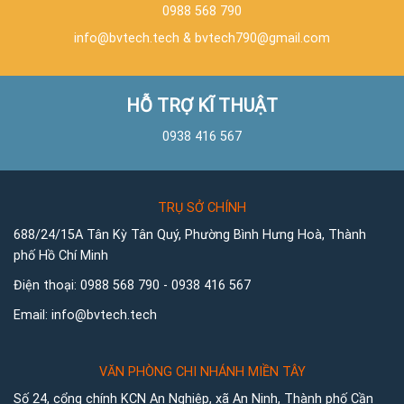
0988 568 790
info@bvtech.tech
&
bvtech790@gmail.com
HỖ TRỢ KĨ THUẬT
0938 416 567
TRỤ SỞ CHÍNH
688/24/15A Tân Kỳ Tân Quý, Phường Bình Hưng Hoà, Thành
phố Hồ Chí Minh
Điện thoại:
0988 568 790
-
0938 416 567
Email:
info@bvtech.tech
VĂN PHÒNG CHI NHÁNH MIỀN TÂY
Số 24, cổng chính KCN An Nghiệp, xã An Ninh, Thành phố Cần