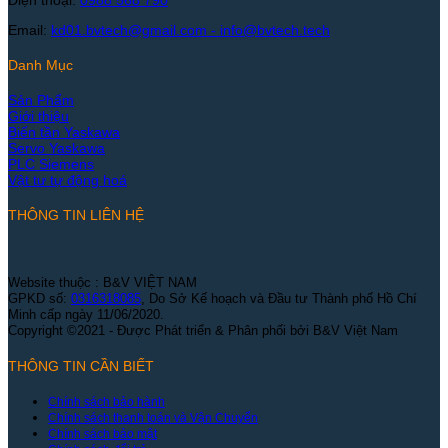
Email:
kd01.bvtech@gmail.com -
info@bvtech.tech
Danh Mục
Sản Phẩm
Giới thiệu
Biến tần Yaskawa
Servo Yaskawa
PLC Siemens
Vật tư tự động hoá
THÔNG TIN LIÊN HỆ
Website thuộc : B&V VIỆT NAM
GPKD số:
0316318085
, Do Sở Kế hoạch và Đầu tư Thành phố Hồ Chí
Minh cấp ngày 11/06/2020.
Copyright ©2021 - Được Phát triển & Phân phối bởi B&V Việt Nam
THÔNG TIN CẦN BIẾT
Chính sách bảo hành
Chính sách thanh toán và Vận Chuyển
Chính sách bảo mật