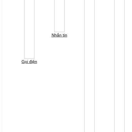
DỰ ÁN
LIÊN HỆ
TUYỂN DỤNG
Đăng nhập
Tra cứu lỗi biến tần
YÊU CẦU BÁO GIÁ
Nhắn tin
Vui lòng điền thông tin form bên dưới để chúng tôi
liên hệ gởi báo giá cho quý khách!
Gọi điện