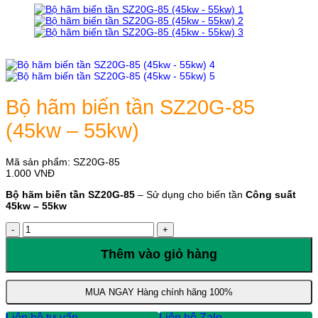
Bộ hãm biến tần SZ20G-85
(45kw – 55kw)
Mã sản phẩm:
SZ20G-85
1.000
VNĐ
Bộ hãm biến tần SZ20G-85
– Sử dụng cho biến tần
Công suất
45kw – 55kw
Bộ
hãm
biến
Thêm vào giỏ hàng
tần
SZ20G-
85
MUA NGAY
Hàng chính hãng 100%
(45kw
-
Liên hệ tư vấn
Liên hệ Zalo
55kw)