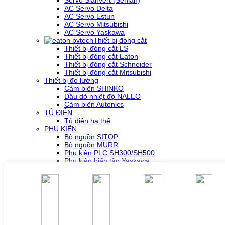
Servo Slanvert (Senlan)
AC Servo Delta
AC Servo Estun
AC Servo Mitsubishi
AC Servo Yaskawa
Thiết bị đóng cắt
Thiết bị đóng cắt LS
Thiết bị đóng cắt Eaton
Thiết bị đóng cắt Schneider
Thiết bị đóng cắt Mitsubishi
Thiết bị đo lường
Cảm biến SHINKO
Đầu dò nhiệt độ NALEO
Cảm biến Autonics
TỦ ĐIỆN
Tủ điện hạ thế
PHỤ KIỆN
Bộ nguồn SITOP
Bộ nguồn MURR
Phụ kiện PLC SH300/SH500
Phụ kiện biến tần Yaskawa
Phụ kiện Servo Sigma 5
Phụ kiện Servo Sigma 7
HỖ TRỢ KỸ THUẬT
Tải về /Download
Giải pháp/Ứng dụng
Tài liệu tổng hợp
Tra cứu lỗi biến tần các hãng