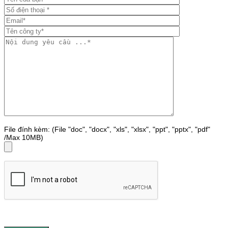
File đính kèm: (File "doc", "docx", "xls", "xlsx", "ppt", "pptx", "pdf"
/Max 10MB)