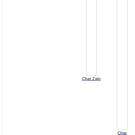
File đính kèm: (File "doc", "docx", "xls", "xlsx", "ppt",
"pptx", "pdf" /Max 10MB)
Chat Zalo
HOTLINE HỖ TRỢ
0988 568 790
8h00 - 17h00 ( Thứ 2 - Thứ 7 )
Chat