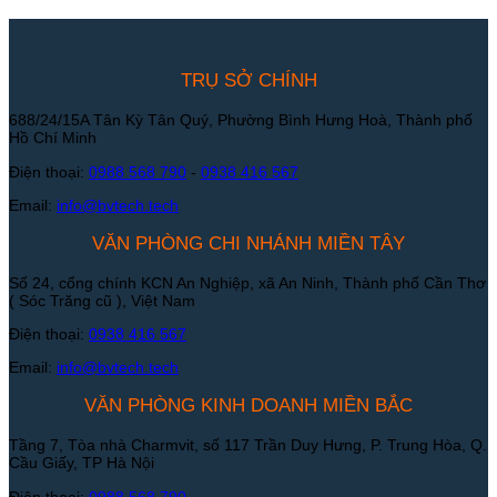
TRỤ SỞ CHÍNH
688/24/15A Tân Kỳ Tân Quý, Phường Bình Hưng Hoà, Thành phố
Hồ Chí Minh
Điện thoại:
0988 568 790
-
0938 416 567
Email:
info@bvtech.tech
VĂN PHÒNG CHI NHÁNH MIỀN TÂY
Số 24, cổng chính KCN An Nghiệp, xã An Ninh, Thành phố Cần Thơ
( Sóc Trăng cũ ), Việt Nam
Điện thoại:
0938 416 567
Email:
info@bvtech.tech
VĂN PHÒNG KINH DOANH MIỀN BẮC
Tầng 7, Tòa nhà Charmvit, số 117 Trần Duy Hưng, P. Trung Hòa, Q.
Cầu Giấy, TP Hà Nội
Điện thoại:
0988 568 790