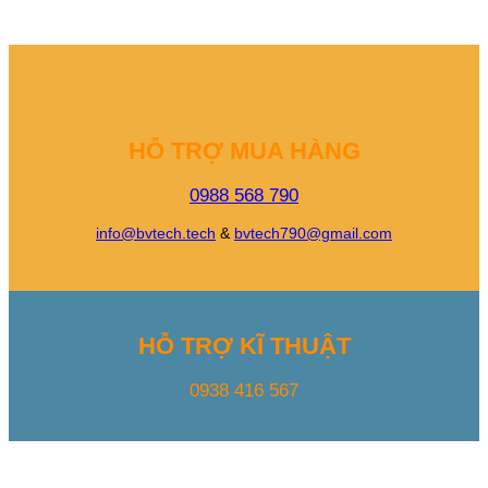
HỖ TRỢ MUA HÀNG
0988 568 790
info@bvtech.tech
&
bvtech790@gmail.com
HỖ TRỢ KĨ THUẬT
0938 416 567