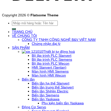
Copyright 2026 ©
Flatsome Theme
Tìm
kiếm:
TRANG CHỦ
VỀ CHÚNG TÔI
CÔNG TY TNHH CÔNG NGHỆ B&V VIỆT NAM
Chứng nhận đại lý
SẢN PHẨM
Thiết bị tự động hoá
Bộ lập trình PLC Slanvert
Bộ lập trình PLC Siemens
Bộ lập trình PLC Wecon
HMI Slanvert (Senlan)
Màn hình HMI Siemens
Màn hình HMI Wecon
Biến tần
Biến tần hạ thế Slanvert
Biến tần trung thế Slanvert
Biến tần Shihlin Electric
Biến tần Siemens
Biến tần Yaskawa
Phụ kiện biến tần Yaskawa
Động Cơ Servo