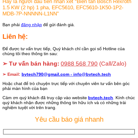
Hãy là người đầu tiên nhận xét “Biến tần Bosch Rexroth
1.5 KW (2 hp) 1 pha, EFC5610, EFC5610-1K50-1P2-
MDB-7P-NNNNN-L1NN”
Bạn phải
đăng nhập
để gửi đánh giá.
Liên hệ:
Để được tư vấn trực tiếp, Quý khách chỉ cần gọi số Hotline của
chúng tôi theo thông tin sau:
➢ Tư vấn bán hàng:
0988 568 790
(Call/Zalo)
➢ Email:
bvtech790@gmail.com -
info@bvtech.tech
Hoặc chat để trò chuyện trực tiếp với chuyên viên tư vấn bên góc
phải màn hình của bạn
Cảm ơn quý khách đã truy cập vào website
bvtech.tech
. Kính chúc
quý khách nhận được những thông tin hữu ích và có những trải
nghiệm tuyệt vời trên trang.
Yêu cầu báo giá nhanh