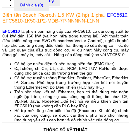
Thông tin bổ sung
1P2-
Đánh giá (0)
MDB-
7P-
NNNNN-
Biến tần Bosch Rexroth 1.5 KW (2 hp) 1 pha,
EFC5610
,
L1NN
EFC5610-1K50-1P2-MDB-7P-NNNNN-L1NN
số
lượng
EFC5610
là phiên bản nâng cấp của VFC5610, có dải công suất từ
0.4 kW đến 160 kW (và hơn nữa trong tương lai). Với thuật toán
điều khiển nâng cao SVC (Sensorless Vector Control), nghĩa là phù
hợp cho các ứng dụng điều khiển hai thông số của động cơ: Tốc độ
và Lực quay của đầu trục động cơ. Ví dụ như: Máy công cụ, máy
đóng gói, máy in, máy cắt…Nâng cấp đáng chú ý so với VFC5610:
Có bộ lọc nhiễu điện từ bên trong biến tần (EMC filter)
Đạt chứng chỉ CE, UL, cUL, RCM, EAC TUV, RoHs nên được
dùng cho tất cả các thị trường trên thế giới
Có hỗ trợ truyền thông EtherNet: Profinet, EtherCat, EtherNet
IP, Sercos. Phù hợp trong trường hợp cần kết nối truyền
thông Ethernet với Bộ Điều Khiển (PLC hay IPC)
Trên nền tảng kết nối Ethernet, bạn có thể dùng các ngôn
ngữ lập trình, công cụ của công nghệ thông tin như: C#,
VB.Net, Java, NodeRed…để kết nối và điều khiển Biến tần
EFC5610 (mà không cần PLC hay IPC)
Hỗ trợ mở rộng cảm biến tốc độ (Encoder): Khi đó độ chính
xác của ứng dụng, sẽ được cải thiện, phù hợp cho những
ứng dụng yêu cầu cao hơn về độ chính xác của động cơ.
THÔNG SỐ KỸ THUẬT