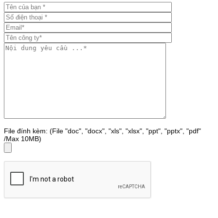
File đính kèm: (File "doc", "docx", "xls", "xlsx", "ppt", "pptx", "pdf"
/Max 10MB)