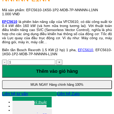
Mã sản phẩm:
EFC5610-1K50-1P2-MDB-7P-NNNNN-L1NN
1.000
VNĐ
EFC5610
là phiên bản nâng cấp của VFC5610, có dải công suất từ
0.4 kW đến 160 kW (và hơn nữa trong tương lai). Với thuật toán
điều khiển nâng cao SVC (Sensorless Vector Control), nghĩa là phù
hợp cho các ứng dụng điều khiển hai thông số của động cơ: Tốc độ
và Lực quay của đầu trục động cơ. Ví dụ như: Máy công cụ, máy
đóng gói, máy in, máy cắt…
Biến tần Bosch Rexroth 1.5 KW (2 hp) 1 pha,
EFC5610
, EFC5610-
1K50-1P2-MDB-7P-NNNNN-L1NN
Biến
tần
Bosch
Thêm vào giỏ hàng
Rexroth
1.5
KW
MUA NGAY
Hàng chính hãng 100%
(2
hp)
Liên hệ tư vấn
Liên hệ Zalo
1
pha,
Thông số kỹ thuật
EFC5610,
Tài liệu
EFC5610-
Thông tin khác
1K50-