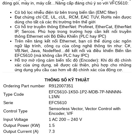
đóng gói, máy in, máy cắt…Nâng cấp đáng chú ý so với VFC5610:
Có bộ lọc nhiễu điện từ bên trong biến tần (EMC filter)
Đạt chứng chỉ CE, UL, cUL, RCM, EAC TUV, RoHs nên được
dùng cho tất cả các thị trường trên thế giới
Có hỗ trợ truyền thông EtherNet: Profinet, EtherCat, EtherNet
IP, Sercos. Phù hợp trong trường hợp cần kết nối truyền
thông Ethernet với Bộ Điều Khiển (PLC hay IPC)
Trên nền tảng kết nối Ethernet, bạn có thể dùng các ngôn
ngữ lập trình, công cụ của công nghệ thông tin như: C#,
VB.Net, Java, NodeRed…để kết nối và điều khiển Biến tần
EFC5610 (mà không cần PLC hay IPC)
Hỗ trợ mở rộng cảm biến tốc độ (Encoder): Khi đó độ chính
xác của ứng dụng, sẽ được cải thiện, phù hợp cho những
ứng dụng yêu cầu cao hơn về độ chính xác của động cơ.
THÔNG SỐ KỸ THUẬT
Ordering Part number
R912007351
EFC5610-1K50-1P2-MDB-7P-NNNNN-
Type Code
L1NN
Serie
EFC5610
Sensorless Vector, Vector Control with
Control Type
Encoder, V/F
Input Voltage
1 AC 200 – 240 V
Output Power (KW)
1.5
Output Current (A)
7.3