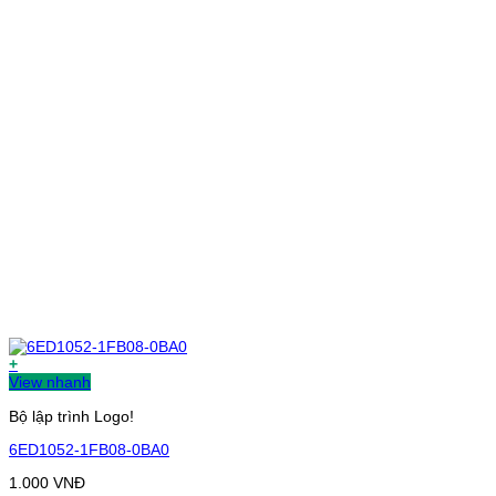
+
View nhanh
Bộ lập trình Logo!
6ED1052-1FB08-0BA0
1.000
VNĐ