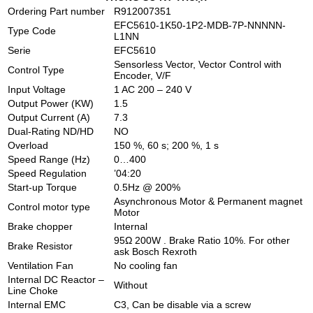
Ordering Part number
R912007351
EFC5610-1K50-1P2-MDB-7P-NNNNN-
Type Code
L1NN
Serie
EFC5610
Sensorless Vector, Vector Control with
Control Type
Encoder, V/F
Input Voltage
1 AC 200 – 240 V
Output Power (KW)
1.5
Output Current (A)
7.3
Dual-Rating ND/HD
NO
Overload
150 %, 60 s; 200 %, 1 s
Speed Range (Hz)
0…400
Speed Regulation
’04:20
Start-up Torque
0.5Hz @ 200%
Asynchronous Motor & Permanent magnet
Control motor type
Motor
Brake chopper
Internal
95Ω 200W . Brake Ratio 10%. For other
Brake Resistor
ask Bosch Rexroth
Ventilation Fan
No cooling fan
Internal DC Reactor –
Without
Line Choke
Internal EMC
C3, Can be disable via a screw