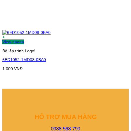
+
View nhanh
Bộ lập trình Logo!
6ED1052-1MD08-0BA0
1.000
VNĐ
HỖ TRỢ MUA HÀNG
0988 568 790