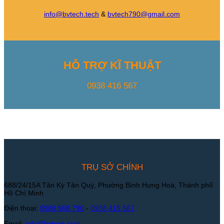
info@bvtech.tech
&
bvtech790@gmail.com
HỖ TRỢ KĨ THUẬT
0938 416 567
TRỤ SỞ CHÍNH
688/24/15A Tân Kỳ Tân Quý, Phường Bình Hưng Hoà, Thành phố
Hồ Chí Minh
Điện thoại:
0988 568 790
-
0938 416 567
Email:
info@bvtech.tech