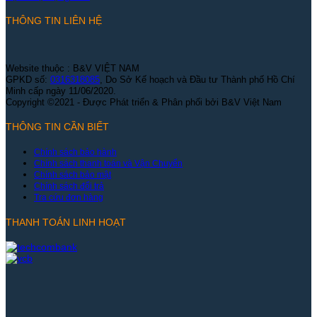
THÔNG TIN LIÊN HỆ
Website thuộc : B&V VIỆT NAM
GPKD số:
0316318085
, Do Sở Kế hoạch và Đầu tư Thành phố Hồ Chí
Minh cấp ngày 11/06/2020.
Copyright ©2021 - Được Phát triển & Phân phối bởi B&V Việt Nam
THÔNG TIN CẦN BIẾT
Chính sách bảo hành
Chính sách thanh toán và Vận Chuyển
Chính sách bảo mật
Chính sách đổi trả
Tra cứu đơn hàng
THANH TOÁN LINH HOẠT