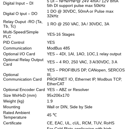
5 DI – NPN/PNP@ 24V 4mA / 12V 8mA
Digital Input – DI
5th DI support pulse max 50kHz
1 DO @ 30VDC, 50mA or Pulse max
Digital O tput – DO
32kHz
Relay Ouput -RO (Ta,
1 RO @ 250 VAC, 3A / 30VDC, 3A
Tb, Tc)
Multi-Speed/Simple
YES-16 Stages
PLC
PID Control
YES
Communication
ModBus 485
Optional I/O Card
YES – 4DI, 1AI, 1AO, 1OC,1 relay output
Optional Relay Output
YES – 4 RO, 250 VAC, 3 A/30VDC, 3 A
Card
YES – PROFIBUS DP, CANopen, SERCOS
Optional
III,
Communication Card
PROFINET IO, Ethernet IP, Modbus TCP,
EtherCAT
Optional Encoder Card
YES – ABZ or Resolver
Size WxHxD (mm)
95x206x170
Weight (kg)
1.9
Mounting
Wall or DIN, Side by Side
Rated Ambient
45 ℃
Temperature
Certificate
CE, EAC, UL, cUL, RCM, TUV, RoHS
For Cold Plate applicarion with high