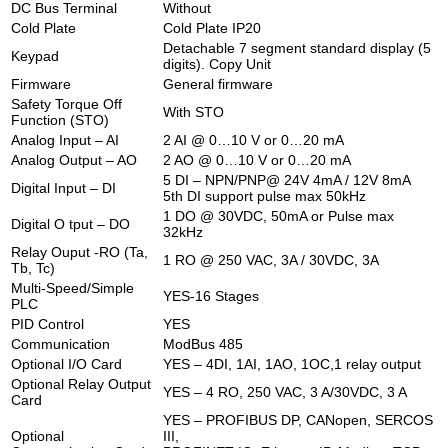
DC Bus Terminal
Without
Cold Plate
Cold Plate IP20
Detachable 7 segment standard display (5
Keypad
digits). Copy Unit
Firmware
General firmware
Safety Torque Off
With STO
Function (STO)
Analog Input – AI
2 AI @ 0…10 V or 0…20 mA
Analog Output – AO
2 AO @ 0…10 V or 0…20 mA
5 DI – NPN/PNP@ 24V 4mA / 12V 8mA
Digital Input – DI
5th DI support pulse max 50kHz
1 DO @ 30VDC, 50mA or Pulse max
Digital O tput – DO
32kHz
Relay Ouput -RO (Ta,
1 RO @ 250 VAC, 3A / 30VDC, 3A
Tb, Tc)
Multi-Speed/Simple
YES-16 Stages
PLC
PID Control
YES
Communication
ModBus 485
Optional I/O Card
YES – 4DI, 1AI, 1AO, 1OC,1 relay output
Optional Relay Output
YES – 4 RO, 250 VAC, 3 A/30VDC, 3 A
Card
YES – PROFIBUS DP, CANopen, SERCOS
Optional
III,