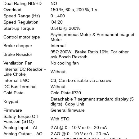
Dual-Rating ND/HD
NO
Overload
150 %, 60 s; 200 %, 1 s
Speed Range (Hz)
0…400
Speed Regulation
’04:20
Start-up Torque
0.5Hz @ 200%
Asynchronous Motor & Permanent magnet
Control motor type
Motor
Brake chopper
Internal
95Ω 200W . Brake Ratio 10%. For other
Brake Resistor
ask Bosch Rexroth
Ventilation Fan
No cooling fan
Internal DC Reactor –
Without
Line Choke
Internal EMC
C3, Can be disable via a screw
DC Bus Terminal
Without
Cold Plate
Cold Plate IP20
Detachable 7 segment standard display (5
Keypad
digits). Copy Unit
Firmware
General firmware
Safety Torque Off
With STO
Function (STO)
Analog Input – AI
2 AI @ 0…10 V or 0…20 mA
Analog Output – AO
2 AO @ 0…10 V or 0…20 mA