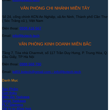
VĂN PHÒNG CHI NHÁNH MIỀN TÂY
Số 24, cổng chính KCN An Nghiệp, xã An Ninh, Thành phố Cần Thơ
( Sóc Trăng cũ ), Việt Nam
Điện thoại:
0938 416 567
Email:
info@bvtech.tech
VĂN PHÒNG KINH DOANH MIỀN BẮC
Tầng 7, Tòa nhà Charmvit, số 117 Trần Duy Hưng, P. Trung Hòa, Q.
Cầu Giấy, TP Hà Nội
Điện thoại:
0988 568 790
Email:
kd01.bvtech@gmail.com -
info@bvtech.tech
Danh Mục
Sản Phẩm
Giới thiệu
Biến tần Yaskawa
Servo Yaskawa
PLC Siemens
Vật tư tự động hoá