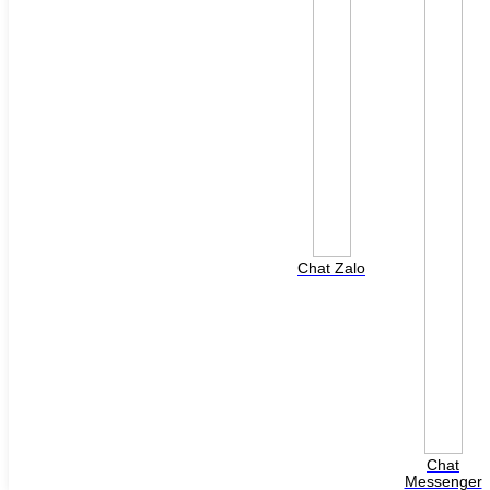
Chat Zalo
Copyright 2026 ©
Flatsome Theme
Tìm
kiếm:
TRANG CHỦ
VỀ CHÚNG TÔI
CÔNG TY TNHH CÔNG NGHỆ B&V VIỆT NAM
Chat
Chứng nhận đại lý
Messenger