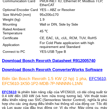
Communication Card
PROFINET IO, Ethernet IP, Modbus TCP,
EtherCAT
Optional Encoder Card
YES – ABZ or Resolver
Size WxHxD (mm)
95x206x170
Weight (kg)
1.9
Mounting
Wall or DIN, Side by Side
Rated Ambient
45 ℃
Temperature
Certificate
CE, EAC, UL, cUL, RCM, TUV, RoHS
For Cold Plate applicarion with high
Application
requirement and Standard
Connect to PC
YES-USB Type B
Download Bosch Rexroth Datasheet R912005740
Download Bosch Rexroth ConverterWorks Software
Biến tần Bosch Rexroth 1.5 KW (2 hp) 1 pha,
EFC5610
,
EFC5610-1K50-1P2-MDB-7P-NNNNN-L1NN
EFC5610
là phiên bản nâng cấp của VFC5610, có dải công suất từ
0.4 kW đến 160 kW (và hơn nữa trong tương lai). Với thuật toán
điều khiển nâng cao SVC (Sensorless Vector Control), nghĩa là phù
hợp cho các ứng dụng điều khiển hai thông số của động cơ: Tốc độ
và Lực quay của đầu trục động cơ. Ví dụ như: Máy công cụ, máy