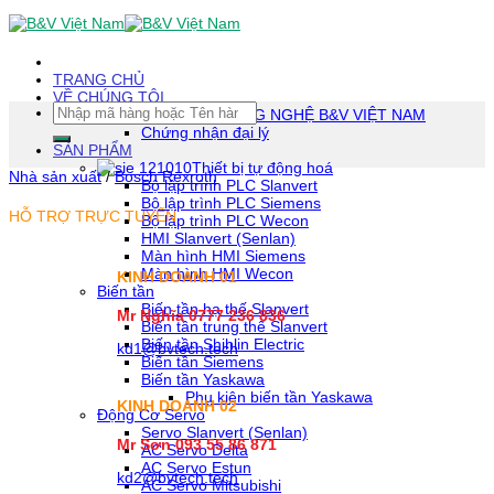
Skip
To
Content
(tạm
TRANG CHỦ
dịch)
VỀ CHÚNG TÔI
Tìm
CÔNG TY TNHH CÔNG NGHỆ B&V VIỆT NAM
kiếm:
Chứng nhận đại lý
SẢN PHẨM
Thiết bị tự động hoá
Nhà sản xuất
/
Bosch Rexroth
Bộ lập trình PLC Slanvert
Bộ lập trình PLC Siemens
HỖ TRỢ TRỰC TUYẾN
Bộ lập trình PLC Wecon
HMI Slanvert (Senlan)
Màn hình HMI Siemens
Màn hình HMI Wecon
KINH DOANH 01
Biến tần
Biến tần hạ thế Slanvert
Mr Nghĩa 0777 236 836
Biến tần trung thế Slanvert
Biến tần Shihlin Electric
kd1@bvtech.tech
Biến tần Siemens
Biến tần Yaskawa
Phụ kiện biến tần Yaskawa
KINH DOANH
02
Động Cơ Servo
Servo Slanvert (Senlan)
Mr Sơn
093 55 86 871
AC Servo Delta
AC Servo Estun
kd2@bvtech.tech
AC Servo Mitsubishi