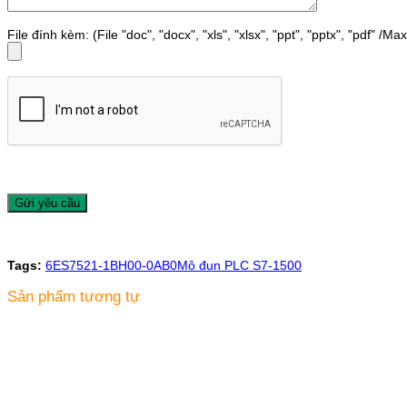
File đính kèm: (File "doc", "docx", "xls", "xlsx", "ppt", "pptx", "pdf" /M
Tags:
6ES7521-1BH00-0AB0
Mô đun PLC S7-1500
Sản phẩm tương tự