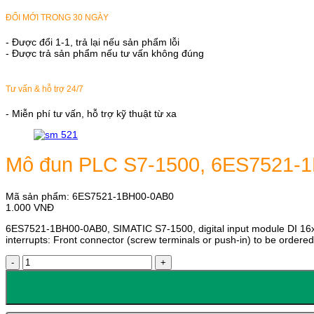
ĐỔI MỚI TRONG 30 NGÀY
- Được đổi 1-1, trả lại nếu sản phẩm lỗi
- Được trả sản phẩm nếu tư vấn không đúng
Tư vấn & hỗ trợ 24/7
- Miễn phí tư vấn, hỗ trợ kỹ thuật từ xa
Mô đun PLC S7-1500, 6ES7521-
Mã sản phẩm:
6ES7521-1BH00-0AB0
1.000
VNĐ
6ES7521-1BH00-0AB0, SIMATIC S7-1500, digital input module DI 16xDC
interrupts: Front connector (screw terminals or push-in) to be ordere
Mô
đun
PLC
S7-
1500,