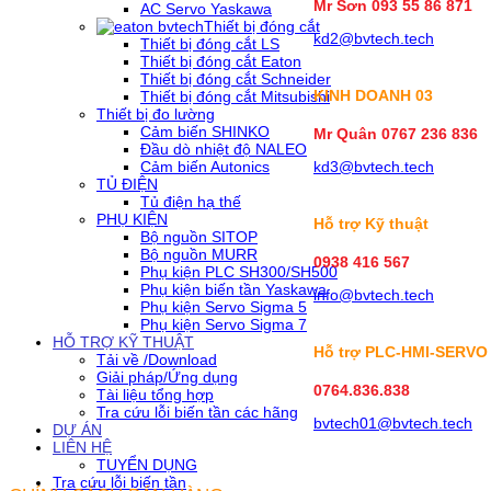
Mr Sơn
093 55 86 871
AC Servo Yaskawa
Thiết bị đóng cắt
kd2@bvtech.tech
Thiết bị đóng cắt LS
Thiết bị đóng cắt Eaton
Thiết bị đóng cắt Schneider
KINH DOANH
03
Thiết bị đóng cắt Mitsubishi
Thiết bị đo lường
Cảm biến SHINKO
Mr Quân 0767 236 836
Đầu dò nhiệt độ NALEO
Cảm biến Autonics
kd3@bvtech.tech
TỦ ĐIỆN
Tủ điện hạ thế
PHỤ KIỆN
Hỗ trợ Kỹ thuật
Bộ nguồn SITOP
Bộ nguồn MURR
0938 416 567
Phụ kiện PLC SH300/SH500
Phụ kiện biến tần Yaskawa
info@bvtech.tech
Phụ kiện Servo Sigma 5
Phụ kiện Servo Sigma 7
HỖ TRỢ KỸ THUẬT
Hỗ trợ PLC-HMI-SERVO
Tải về /Download
Giải pháp/Ứng dụng
0764.836.838
Tài liệu tổng hợp
Tra cứu lỗi biến tần các hãng
bvtech01@bvtech.tech
DỰ ÁN
LIÊN HỆ
TUYỂN DỤNG
Tra cứu lỗi biến tần