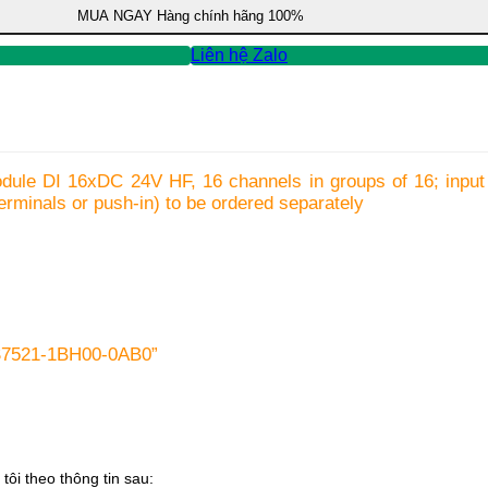
MUA NGAY
Hàng chính hãng 100%
Liên hệ Zalo
odule DI 16xDC 24V HF, 16 channels in groups of 16; input 
erminals or push-in) to be ordered separately
ES7521-1BH00-0AB0”
tôi theo thông tin sau: