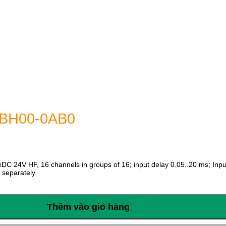
1BH00-0AB0
 24V HF, 16 channels in groups of 16; input delay 0.05..20 ms; Input
d separately
Thêm vào giỏ hàng