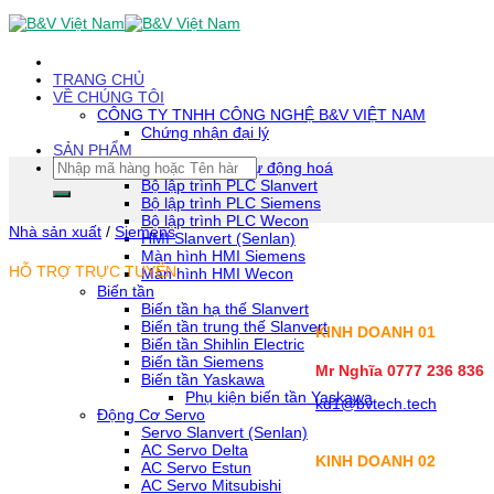
Skip
To
Content
(tạm
TRANG CHỦ
dịch)
VỀ CHÚNG TÔI
CÔNG TY TNHH CÔNG NGHỆ B&V VIỆT NAM
Chứng nhận đại lý
SẢN PHẨM
Tìm
Thiết bị tự động hoá
kiếm:
Bộ lập trình PLC Slanvert
Bộ lập trình PLC Siemens
Bộ lập trình PLC Wecon
Nhà sản xuất
/
Siemens
HMI Slanvert (Senlan)
Màn hình HMI Siemens
HỖ TRỢ TRỰC TUYẾN
Màn hình HMI Wecon
Biến tần
Biến tần hạ thế Slanvert
Biến tần trung thế Slanvert
KINH DOANH 01
Biến tần Shihlin Electric
Biến tần Siemens
Mr Nghĩa 0777 236 836
Biến tần Yaskawa
Phụ kiện biến tần Yaskawa
kd1@bvtech.tech
Động Cơ Servo
Servo Slanvert (Senlan)
AC Servo Delta
KINH DOANH
02
AC Servo Estun
AC Servo Mitsubishi