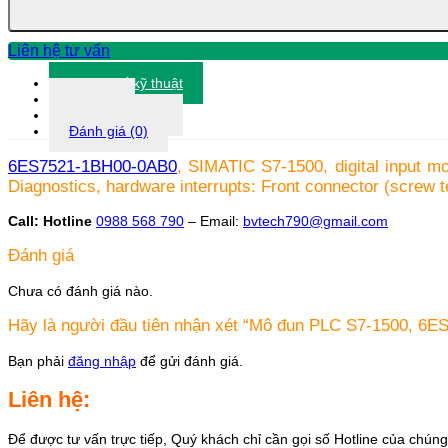
6ES7521-
1BH00-
0AB0
Liên hệ tư vấn
số
lượng
Thông số kỹ thuật
Tài liệu
Thông tin khác
Đánh giá (0)
6ES7521-1BH00-0AB0
, SIMATIC S7-1500, digital input m
Diagnostics, hardware interrupts: Front connector (screw t
Call: Hotline
0988 568 790
– Email:
bvtech790@gmail.com
Đánh giá
Chưa có đánh giá nào.
Hãy là người đầu tiên nhận xét “Mô đun PLC S7-1500, 6
Bạn phải
đăng nhập
để gửi đánh giá.
Liên hệ:
Để được tư vấn trực tiếp, Quý khách chỉ cần gọi số Hotline của chúng 