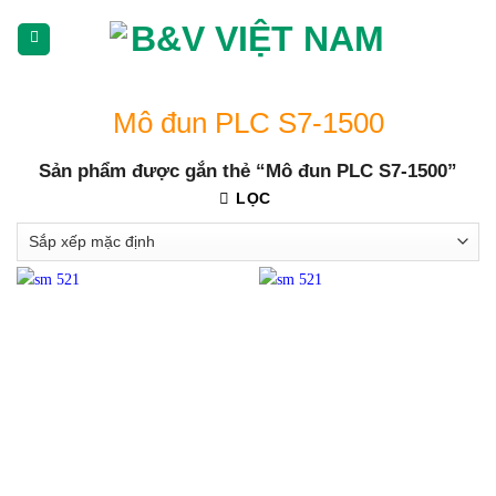
Skip
To
Content
(tạm
dịch)
Mô đun PLC S7-1500
Sản phẩm được gắn thẻ “Mô đun PLC S7-1500”
LỌC