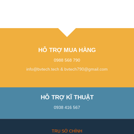
HỖ TRỢ MUA HÀNG
0988 568 790
info@bvtech.tech
&
bvtech790@gmail.com
HỖ TRỢ KĨ THUẬT
0938 416 567
TRỤ SỞ CHÍNH