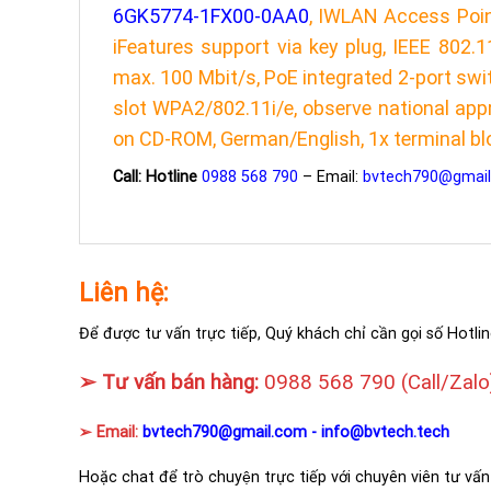
6GK5774-1FX00-0AA0
, IWLAN Access Poin
iFeatures support via key plug, IEEE 802.
max. 100 Mbit/s, PoE integrated 2-port swit
slot WPA2/802.11i/e, observe national app
on CD-ROM, German/English, 1x terminal blo
Call: Hotline
0988 568 790
– Email:
bvtech790@gmai
Liên hệ:
Để được tư vấn trực tiếp, Quý khách chỉ cần gọi số Hotlin
➢ Tư vấn bán hàng:
0988 568 790
(Call/Zalo
➢ Email:
bvtech790@gmail.com -
info@bvtech.tech
Hoặc chat để trò chuyện trực tiếp với chuyên viên tư vấn