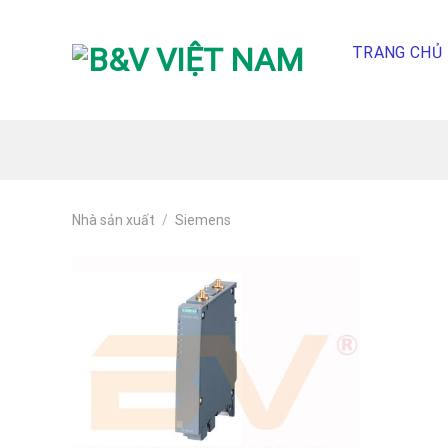
Skip
To
TRANG CHỦ
Content
(tạm
dịch)
Nhà sản xuất
/
Siemens