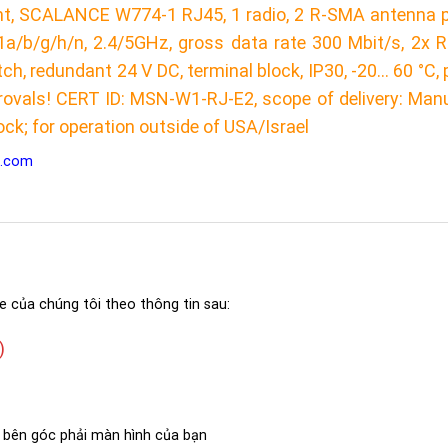
t, SCALANCE W774-1 RJ45, 1 radio, 2 R-SMA antenna p
11a/b/g/h/n, 2.4/5GHz, gross data rate 300 Mbit/s, 2x 
ch, redundant 24 V DC, terminal block, IP30, -20… 60 °C, 
rovals! CERT ID: MSN-W1-RJ-E2, scope of delivery: Man
ck; for operation outside of USA/Israel
l.com
e của chúng tôi theo thông tin sau:
)
 bên góc phải màn hình của bạn