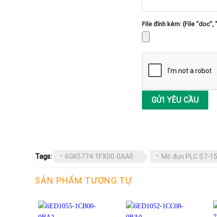
File đính kèm: (File "doc", 
Tags:
6GK5774-1FX00-0AA0
Mô đun PLC S7-1
SẢN PHẨM TƯƠNG TỰ