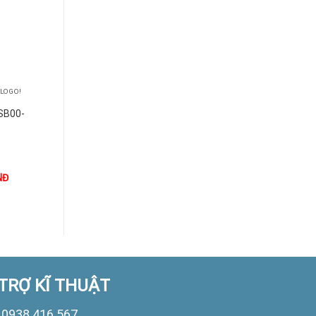
+
+
 LOGO!
BỘ LẬP TRÌNH LOGO!
BỘ LẬP TRÌNH LOGO!
SB00-
6AG1052-2CC08-
6AG1055-1HB00-
7BA0
7BA2
NĐ
1.000
VNĐ
1.000
VNĐ
TRỢ KĨ THUẬT
0938 416 567