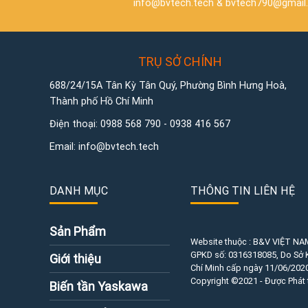
info@bvtech.tech
&
bvtech790@gmail
TRỤ SỞ CHÍNH
688/24/15A Tân Kỳ Tân Quý, Phường Bình Hưng Hoà,
Thành phố Hồ Chí Minh
Điện thoại:
0988 568 790
-
0938 416 567
Email:
info@bvtech.tech
DANH MỤC
THÔNG TIN LIÊN HỆ
Sản Phẩm
Website thuộc : B&V VIỆT NA
GPKD số:
0316318085
, Do Sở
Giới thiệu
Chí Minh cấp ngày 11/06/2020
Copyright ©2021 - Được Phát 
Biến tần Yaskawa