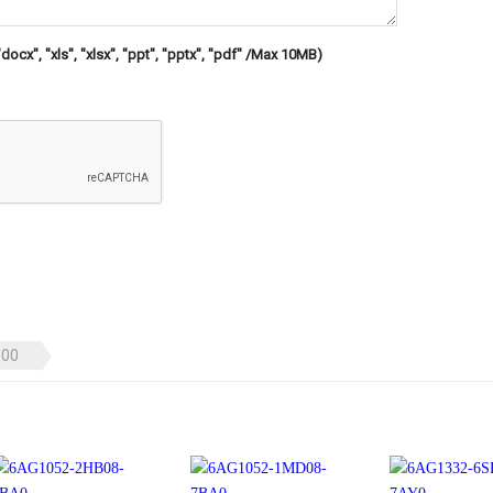
"docx", "xls", "xlsx", "ppt", "pptx", "pdf" /Max 10MB)
500