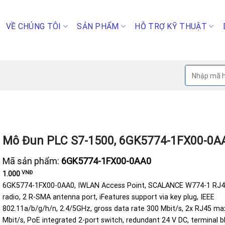
VỀ CHÚNG TÔI
SẢN PHẨM
HỖ TRỢ KỸ THUẬT
Tìm
kiếm:
Mô Đun PLC S7-1500, 6GK5774-1FX00-0A
Mã sản phẩm:
6GK5774-1FX00-0AA0
VNĐ
1.000
6GK5774-1FX00-0AA0, IWLAN Access Point, SCALANCE W774-1 RJ4
radio, 2 R-SMA antenna port, iFeatures support via key plug, IEEE
802.11a/b/g/h/n, 2.4/5GHz, gross data rate 300 Mbit/s, 2x RJ45 ma
Mbit/s, PoE integrated 2-port switch, redundant 24 V DC, terminal b