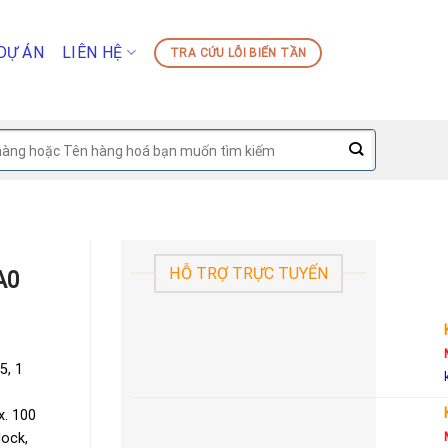
DỰ ÁN
LIÊN HỆ
TRA CỨU LỖI BIẾN TẦN
HỖ TRỢ TRỰC TUYẾN
A0
5, 1
x. 100
lock,