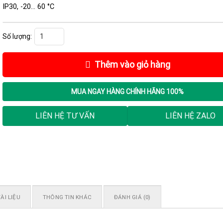
IP30, -20… 60 °C
Mô đun PLC S7-1500, 6GK5774-1FX00-0AA0 số lượng
Thêm vào giỏ hàng
MUA NGAY
HÀNG CHÍNH HÃNG 100%
LIÊN HỆ TƯ VẤN
LIÊN HỆ ZALO
ÀI LIỆU
THÔNG TIN KHÁC
ĐÁNH GIÁ (0)