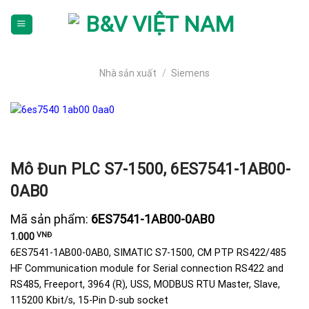
Skip
To
Content
(tạm
dịch)
Nhà sản xuất
/
Siemens
Mô Đun PLC S7-1500, 6ES7541-1AB00-
0AB0
Mã sản phẩm:
6ES7541-1AB00-0AB0
VNĐ
1.000
6ES7541-1AB00-0AB0, SIMATIC S7-1500, CM PTP RS422/485
HF Communication module for Serial connection RS422 and
RS485, Freeport, 3964 (R), USS, MODBUS RTU Master, Slave,
115200 Kbit/s, 15-Pin D-sub socket