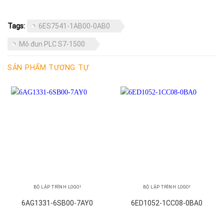
Tags:
6ES7541-1AB00-0AB0
Mô đun PLC S7-1500
SẢN PHẨM TƯƠNG TỰ
BỘ LẬP TRÌNH LOGO!
BỘ LẬP TRÌNH LOGO!
6AG1331-6SB00-7AY0
6ED1052-1CC08-0BA0