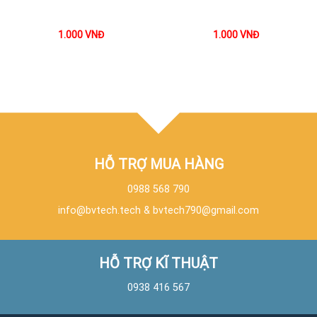
1.000
VNĐ
1.000
VNĐ
HỖ TRỢ MUA HÀNG
0988 568 790
info@bvtech.tech
&
bvtech790@gmail.com
HỖ TRỢ KĨ THUẬT
0938 416 567