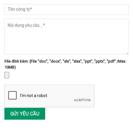
File đính kèm: (File "doc", "docx", "xls", "xlsx", "ppt", "pptx", "pdf" /Max
10MB)