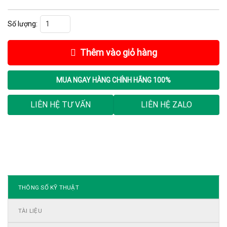
Mô đun PLC S7-1500, 6ES7541-1AB00-0AB0 số lượng
Thêm vào giỏ hàng
MUA NGAY
HÀNG CHÍNH HÃNG 100%
LIÊN HỆ TƯ VẤN
LIÊN HỆ ZALO
THÔNG SỐ KỸ THUẬT
TÀI LIỆU