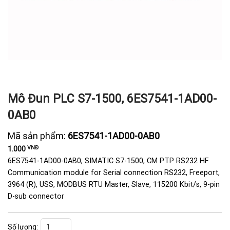
Mô Đun PLC S7-1500, 6ES7541-1AD00-
0AB0
Mã sản phẩm:
6ES7541-1AD00-0AB0
VNĐ
1.000
6ES7541-1AD00-0AB0, SIMATIC S7-1500, CM PTP RS232 HF
Communication module for Serial connection RS232, Freeport,
3964 (R), USS, MODBUS RTU Master, Slave, 115200 Kbit/s, 9-pin
D-sub connector
Mô đun PLC S7-1500, 6ES7541-1AD00-0AB0 số lượng