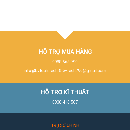
HỖ TRỢ MUA HÀNG
0988 568 790
info@bvtech.tech
&
bvtech790@gmail.com
HỖ TRỢ KĨ THUẬT
0938 416 567
TRỤ SỞ CHÍNH