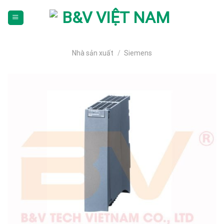
Skip
To
Content
(tạm
dịch)
Nhà sản xuất
/
Siemens