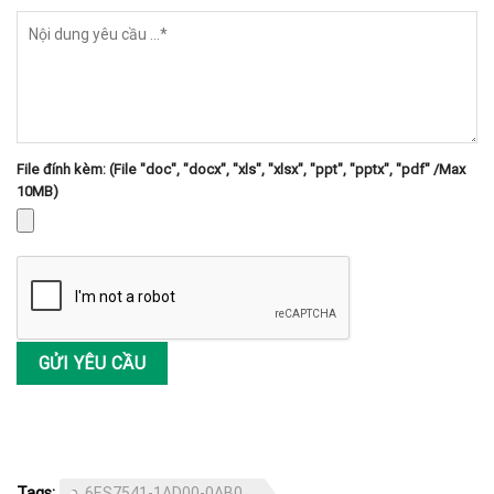
File đính kèm: (File "doc", "docx", "xls", "xlsx", "ppt", "pptx", "pdf" /Max
10MB)
Tags:
6ES7541-1AD00-0AB0