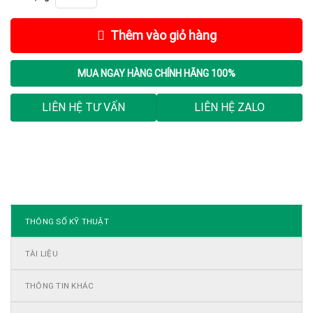
Thêm vào giỏ hàng
MUA NGAY
HÀNG CHÍNH HÃNG 100%
LIÊN HỆ TƯ VẤN
LIÊN HỆ ZALO
THÔNG SỐ KỸ THUẬT
TÀI LIỆU
THÔNG TIN KHÁC