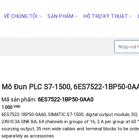
VỀ CHÚNG TÔI
SẢN PHẨM
HỖ TRỢ KỸ THUẬT
Tìm
kiếm:
Mô Đun PLC S7-1500, 6ES7522-1BP50-0A
Mã sản phẩm:
6ES7522-1BP50-0AA0
VNĐ
1.000
6ES7522-1BP50-0AA0, SIMATIC S7-1500, digital output module, DQ
24V/0.3A SNK BA, 64 channels in groups of 16, 2 A per group at 60 °
sourcing output, 35 mm wide cables and terminal blocks to be ord
separately as accessories