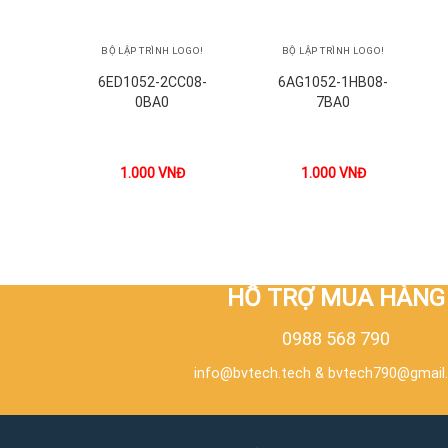
+
+
BỘ LẬP TRÌNH LOGO!
BỘ LẬP TRÌNH LOGO!
6ED1052-2CC08-
6AG1052-1HB08-
0BA0
7BA0
1.000
VNĐ
1.000
VNĐ
HỖ TRỢ MUA HÀNG
0988 568 790
info@bvtech.tech
&
bvtech790@gmail