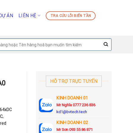
DỰ ÁN
LIÊN HỆ
TRA CỨU LỖI BIẾN TẦN
HỖ TRỢ TRỰC TUYẾN
A0
KINH DOANH 01
Mr Nghĩa 0777 236 836
 64xDC
kd1@bvtech.tech
C,
KINH DOANH
02
ered
Mr Sơn
093 55 86 871