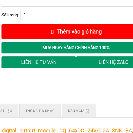
Mô đun PLC S7-1500, 6ES7522-1BP50-0AA0 số lượng
Thêm vào giỏ hàng
MUA NGAY
HÀNG CHÍNH HÃNG 100%
LIÊN HỆ TƯ VẤN
LIÊN HỆ ZALO
ÀI LIỆU
THÔNG TIN KHÁC
ĐÁNH GIÁ (0)
 digital output module, DQ 64xDC 24V/0.3A SNK BA