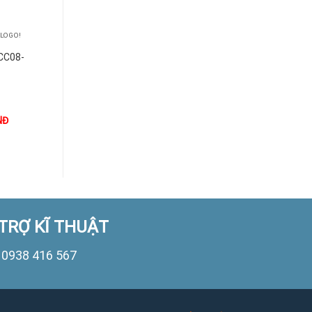
+
+
 LOGO!
BỘ LẬP TRÌNH LOGO!
BỘ LẬP TRÌNH LOGO!
CC08-
6AG1052-1FB08-
6AG1332-6SB00-
7BA0
7AY0
NĐ
1.000
VNĐ
1.000
VNĐ
TRỢ KĨ THUẬT
0938 416 567