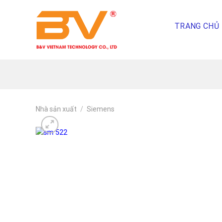
Skip
To
TRANG CHỦ
Content
(tạm
dịch)
Nhà sản xuất
/
Siemens