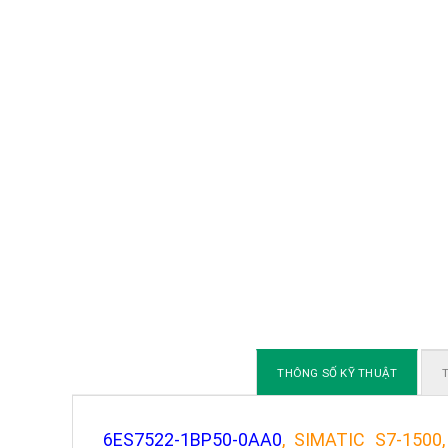
THÔNG SỐ KỸ THUẬT
T
6ES7522-1BP50-0AA0
, SIMATIC S7-1500,