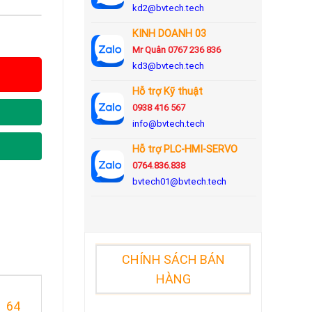
kd2@bvtech.tech
KINH DOANH
03
Mr Quân 0767 236 836
kd3@bvtech.tech
Hỗ trợ Kỹ thuật
0938 416 567
info@bvtech.tech
Hỗ trợ PLC-HMI-SERVO
0764.836.838
bvtech01@bvtech.tech
CHÍNH SÁCH BÁN
HÀNG
, 64