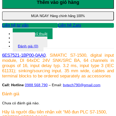
PLC
Thêm vào giỏ hàng
S7-
1500,
6ES7521-
MUA NGAY
Hàng chính hãng 100%
1BP00-
0AA0
Liên hệ tư vấn
Liên hệ Zalo
số
lượng
Thông số kỹ thuật
Tài liệu
Thông tin khác
Đánh giá (0)
6ES7521-1BP00-0AA0
, SIMATIC S7-1500, digital input
module, DI 64xDC 24V SNK/SRC BA, 64 channels in
groups of 16, input delay typ. 3.2 ms, input type 3 (IEC
61131); sinking/sourcing input. 35 mm wide, cables and
terminal blocks to be ordered separately as accessories
Call: Hotline
0988 568 790
– Email:
bvtech790@gmail.com
Đánh giá
Chưa có đánh giá nào.
Hãy là người đầu tiên nhận xét “Mô đun PLC S7-1500,