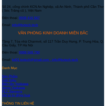
Số 24, cổng chính KCN An Nghiệp, xã An Ninh, Thành phố Cần Thơ
( Sóc Trăng cũ ), Việt Nam
Điện thoại:
0938 416 567
Email:
info@bvtech.tech
VĂN PHÒNG KINH DOANH MIỀN BẮC
Tầng 7, Tòa nhà Charmvit, số 117 Trần Duy Hưng, P. Trung Hòa, Q.
Cầu Giấy, TP Hà Nội
Điện thoại:
0988 568 790
Email:
kd01.bvtech@gmail.com -
info@bvtech.tech
Danh Mục
Sản Phẩm
Giới thiệu
Biến tần Yaskawa
Servo Yaskawa
PLC Siemens
Vật tư tự động hoá
THÔNG TIN LIÊN HỆ