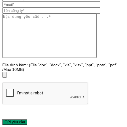
File đính kèm: (File "doc", "docx", "xls", "xlsx", "ppt", "pptx", "pdf"
/Max 10MB)