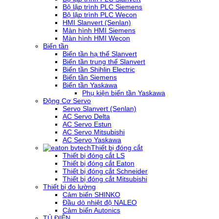
Bộ lập trình PLC Siemens
Bộ lập trình PLC Wecon
HMI Slanvert (Senlan)
Màn hình HMI Siemens
Màn hình HMI Wecon
Biến tần
Biến tần hạ thế Slanvert
Biến tần trung thế Slanvert
Biến tần Shihlin Electric
Biến tần Siemens
Biến tần Yaskawa
Phụ kiện biến tần Yaskawa
Động Cơ Servo
Servo Slanvert (Senlan)
AC Servo Delta
AC Servo Estun
AC Servo Mitsubishi
AC Servo Yaskawa
Thiết bị đóng cắt
Thiết bị đóng cắt LS
Thiết bị đóng cắt Eaton
Thiết bị đóng cắt Schneider
Thiết bị đóng cắt Mitsubishi
Thiết bị đo lường
Cảm biến SHINKO
Đầu dò nhiệt độ NALEO
Cảm biến Autonics
TỦ ĐIỆN