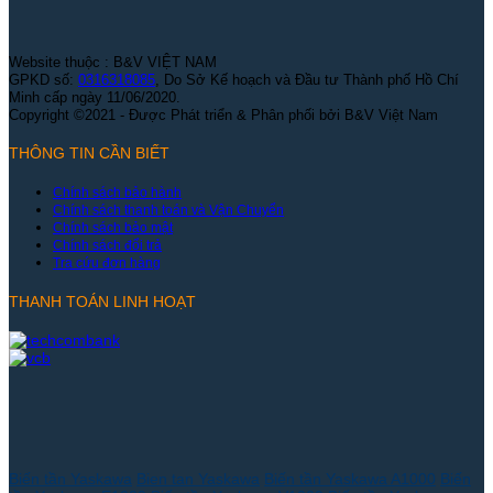
Website thuộc : B&V VIỆT NAM
GPKD số:
0316318085
, Do Sở Kế hoạch và Đầu tư Thành phố Hồ Chí
Minh cấp ngày 11/06/2020.
Copyright ©2021 - Được Phát triển & Phân phối bởi B&V Việt Nam
THÔNG TIN CẦN BIẾT
Chính sách bảo hành
Chính sách thanh toán và Vận Chuyển
Chính sách bảo mật
Chính sách đổi trả
Tra cứu đơn hàng
THANH TOÁN LINH HOẠT
Biến tần Yaskawa
Bien tan Yaskawa
Biến tần Yaskawa A1000
Biến