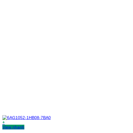
+
View nhanh