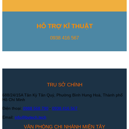
HỖ TRỢ KĨ THUẬT
0938 416 567
TRỤ SỞ CHÍNH
688/24/15A Tân Kỳ Tân Quý, Phường Bình Hưng Hoà, Thành phố
Hồ Chí Minh
Điện thoại:
0988 568 790
-
0938 416 567
Email:
info@bvtech.tech
VĂN PHÒNG CHI NHÁNH MIỀN TÂY