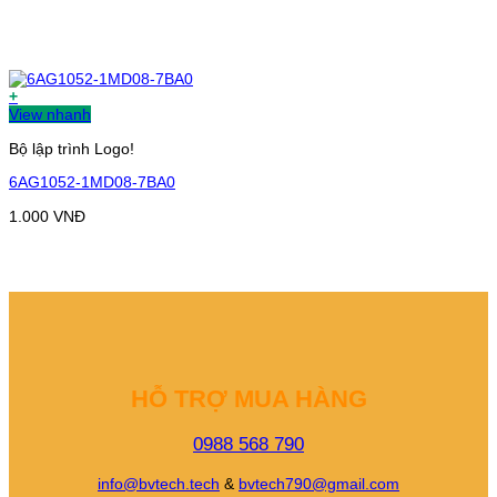
+
View nhanh
Bộ lập trình Logo!
6AG1052-1MD08-7BA0
1.000
VNĐ
HỖ TRỢ MUA HÀNG
0988 568 790
info@bvtech.tech
&
bvtech790@gmail.com