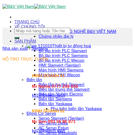
Skip
To
Content
(tạm
TRANG CHỦ
dịch)
VỀ CHÚNG TÔI
Tìm
CÔNG TY TNHH CÔNG NGHỆ B&V VIỆT NAM
kiếm:
Chứng nhận đại lý
SẢN PHẨM
Thiết bị tự động hoá
Nhà sản xuất
/
Siemens
Bộ lập trình PLC Slanvert
Bộ lập trình PLC Siemens
HỖ TRỢ TRỰC TUYẾN
Bộ lập trình PLC Wecon
HMI Slanvert (Senlan)
Màn hình HMI Siemens
Màn hình HMI Wecon
KINH DOANH 01
Biến tần
Biến tần hạ thế Slanvert
Mr Nghĩa 0777 236 836
Biến tần trung thế Slanvert
Biến tần Shihlin Electric
kd1@bvtech.tech
Biến tần Siemens
Biến tần Yaskawa
Phụ kiện biến tần Yaskawa
KINH DOANH
02
Động Cơ Servo
Servo Slanvert (Senlan)
Mr Sơn
093 55 86 871
AC Servo Delta
AC Servo Estun
kd2@bvtech.tech
AC Servo Mitsubishi