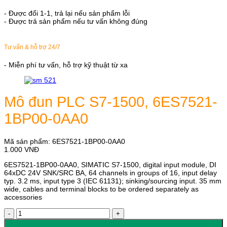
- Được đổi 1-1, trả lại nếu sản phẩm lỗi
- Được trả sản phẩm nếu tư vấn không đúng
Tư vấn & hỗ trợ 24/7
- Miễn phí tư vấn, hỗ trợ kỹ thuật từ xa
Mô đun PLC S7-1500, 6ES7521-
1BP00-0AA0
Mã sản phẩm:
6ES7521-1BP00-0AA0
1.000
VNĐ
6ES7521-1BP00-0AA0, SIMATIC S7-1500, digital input module, DI
64xDC 24V SNK/SRC BA, 64 channels in groups of 16, input delay
typ. 3.2 ms, input type 3 (IEC 61131); sinking/sourcing input. 35 mm
wide, cables and terminal blocks to be ordered separately as
accessories
Mô
đun