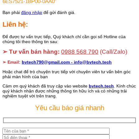
6ES7521-1BP00-0AA0”
Bạn phải
đăng nhập
để gửi đánh giá.
Liên hệ:
Để được tư vấn trực tiếp, Quý khách chỉ cần gọi số Hotline của
chúng tôi theo thông tin sau:
➢ Tư vấn bán hàng:
0988 568 790
(Call/Zalo)
➢ Email:
bvtech790@gmail.com -
info@bvtech.tech
Hoặc chat để trò chuyện trực tiếp với chuyên viên tư vấn bên góc
phải màn hình của bạn
Cảm ơn quý khách đã truy cập vào website
bvtech.tech
. Kính chúc
quý khách nhận được những thông tin hữu ích và có những trải
nghiệm tuyệt vời trên trang.
Yêu cầu báo giá nhanh