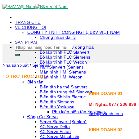
Skip
To
Content
(tạm
TRANG CHỦ
dịch)
VỀ CHÚNG TÔI
CÔNG TY TNHH CÔNG NGHỆ B&V VIỆT NAM
Chứng nhận đại lý
SẢN PHẨM
Tìm
Thiết bị tự động hoá
kiếm:
Bộ lập trình PLC Slanvert
Bộ lập trình PLC Siemens
Bộ lập trình PLC Wecon
Nhà sản xuất
/
Siemens
HMI Slanvert (Senlan)
Màn hình HMI Siemens
HỖ TRỢ TRỰC TUYẾN
Màn hình HMI Wecon
Biến tần
Biến tần hạ thế Slanvert
Biến tần trung thế Slanvert
KINH DOANH 01
Biến tần Shihlin Electric
Biến tần Siemens
Mr Nghĩa 0777 236 836
Biến tần Yaskawa
Phụ kiện biến tần Yaskawa
kd1@bvtech.tech
Động Cơ Servo
Servo Slanvert (Senlan)
AC Servo Delta
KINH DOANH
02
AC Servo Estun
AC Servo Mitsubishi