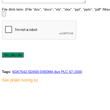
File đính kèm: (File "doc", "docx", "xls", "xlsx", "ppt", "pptx", "pdf" /M
Tags:
6GK7542-5DX00-0XE0
Mô đun PLC S7-1500
Sản phẩm tương tự