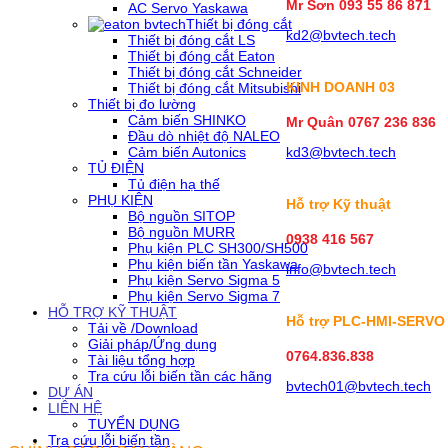
Mr Sơn
093 55 86 871
AC Servo Yaskawa
Thiết bị đóng cắt
kd2@bvtech.tech
Thiết bị đóng cắt LS
Thiết bị đóng cắt Eaton
Thiết bị đóng cắt Schneider
KINH DOANH
03
Thiết bị đóng cắt Mitsubishi
Thiết bị đo lường
Cảm biến SHINKO
Mr Quân 0767 236 836
Đầu dò nhiệt độ NALEO
Cảm biến Autonics
kd3@bvtech.tech
TỦ ĐIỆN
Tủ điện hạ thế
PHỤ KIỆN
Hỗ trợ Kỹ thuật
Bộ nguồn SITOP
Bộ nguồn MURR
0938 416 567
Phụ kiện PLC SH300/SH500
Phụ kiện biến tần Yaskawa
info@bvtech.tech
Phụ kiện Servo Sigma 5
Phụ kiện Servo Sigma 7
HỖ TRỢ KỸ THUẬT
Hỗ trợ PLC-HMI-SERVO
Tải về /Download
Giải pháp/Ứng dụng
0764.836.838
Tài liệu tổng hợp
Tra cứu lỗi biến tần các hãng
bvtech01@bvtech.tech
DỰ ÁN
LIÊN HỆ
TUYỂN DỤNG
Tra cứu lỗi biến tần