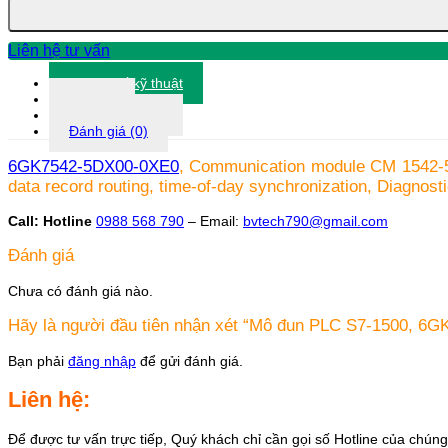
6GK7542-
5DX00-
0XE0
Liên hệ tư vấn
số
lượng
Thông số kỹ thuật
Tài liệu
Thông tin khác
Đánh giá (0)
6GK7542-5DX00-0XE0
, Communication module CM 1542-5
data record routing, time-of-day synchronization, Diagnost
Call: Hotline
0988 568 790
– Email:
bvtech790@gmail.com
Đánh giá
Chưa có đánh giá nào.
Hãy là người đầu tiên nhận xét “Mô đun PLC S7-1500, 6
Bạn phải
đăng nhập
để gửi đánh giá.
Liên hệ:
Để được tư vấn trực tiếp, Quý khách chỉ cần gọi số Hotline của chúng 