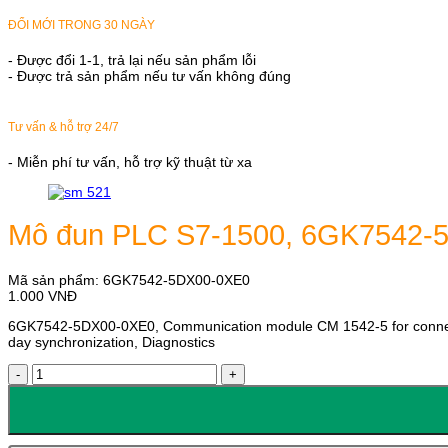
ĐỔI MỚI TRONG 30 NGÀY
- Được đổi 1-1, trả lại nếu sản phẩm lỗi
- Được trả sản phẩm nếu tư vấn không đúng
Tư vấn & hỗ trợ 24/7
- Miễn phí tư vấn, hỗ trợ kỹ thuật từ xa
Mô đun PLC S7-1500, 6GK7542-
Mã sản phẩm:
6GK7542-5DX00-0XE0
1.000
VNĐ
6GK7542-5DX00-0XE0, Communication module CM 1542-5 for connecti
day synchronization, Diagnostics
Mô
đun
PLC
S7-
1500,