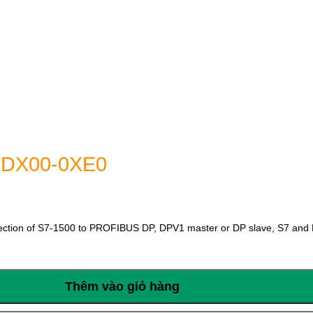
5DX00-0XE0
on of S7-1500 to PROFIBUS DP, DPV1 master or DP slave, S7 and PG
Thêm vào giỏ hàng