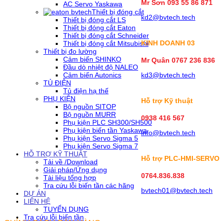
Mr Sơn
093 55 86 871
AC Servo Yaskawa
Thiết bị đóng cắt
kd2@bvtech.tech
Thiết bị đóng cắt LS
Thiết bị đóng cắt Eaton
Thiết bị đóng cắt Schneider
KINH DOANH
03
Thiết bị đóng cắt Mitsubishi
Thiết bị đo lường
Cảm biến SHINKO
Mr Quân 0767 236 836
Đầu dò nhiệt độ NALEO
Cảm biến Autonics
kd3@bvtech.tech
TỦ ĐIỆN
Tủ điện hạ thế
PHỤ KIỆN
Hỗ trợ Kỹ thuật
Bộ nguồn SITOP
Bộ nguồn MURR
0938 416 567
Phụ kiện PLC SH300/SH500
Phụ kiện biến tần Yaskawa
info@bvtech.tech
Phụ kiện Servo Sigma 5
Phụ kiện Servo Sigma 7
HỖ TRỢ KỸ THUẬT
Hỗ trợ PLC-HMI-SERVO
Tải về /Download
Giải pháp/Ứng dụng
0764.836.838
Tài liệu tổng hợp
Tra cứu lỗi biến tần các hãng
bvtech01@bvtech.tech
DỰ ÁN
LIÊN HỆ
TUYỂN DỤNG
Tra cứu lỗi biến tần