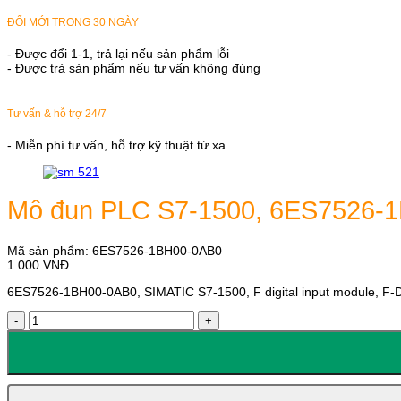
ĐỔI MỚI TRONG 30 NGÀY
- Được đổi 1-1, trả lại nếu sản phẩm lỗi
- Được trả sản phẩm nếu tư vấn không đúng
Tư vấn & hỗ trợ 24/7
- Miễn phí tư vấn, hỗ trợ kỹ thuật từ xa
Mô đun PLC S7-1500, 6ES7526-
Mã sản phẩm:
6ES7526-1BH00-0AB0
1.000
VNĐ
6ES7526-1BH00-0AB0, SIMATIC S7-1500, F digital input module, F-D
Mô
đun
PLC
S7-
1500,
6ES7526-