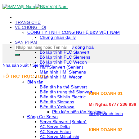
Skip
To
Content
(tạm
TRANG CHỦ
dịch)
VỀ CHÚNG TÔI
CÔNG TY TNHH CÔNG NGHỆ B&V VIỆT NAM
Chứng nhận đại lý
SẢN PHẨM
Tìm
Thiết bị tự động hoá
kiếm:
Bộ lập trình PLC Slanvert
Bộ lập trình PLC Siemens
Bộ lập trình PLC Wecon
Nhà sản xuất
/
Siemens
HMI Slanvert (Senlan)
Màn hình HMI Siemens
HỖ TRỢ TRỰC TUYẾN
Màn hình HMI Wecon
Biến tần
Biến tần hạ thế Slanvert
Biến tần trung thế Slanvert
KINH DOANH 01
Biến tần Shihlin Electric
Biến tần Siemens
Mr Nghĩa 0777 236 836
Biến tần Yaskawa
Phụ kiện biến tần Yaskawa
kd1@bvtech.tech
Động Cơ Servo
Servo Slanvert (Senlan)
AC Servo Delta
KINH DOANH
02
AC Servo Estun
AC Servo Mitsubishi