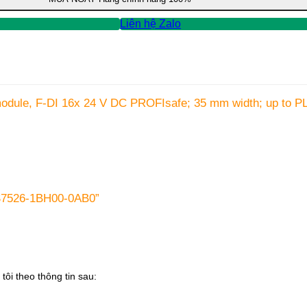
Liên hệ Zalo
 module, F-DI 16x 24 V DC PROFIsafe; 35 mm width; up to PL
ES7526-1BH00-0AB0”
tôi theo thông tin sau: