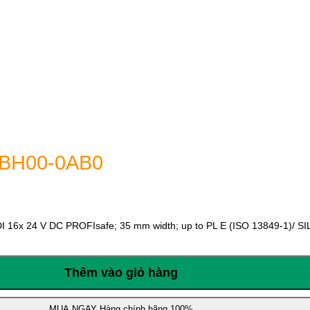
1BH00-0AB0
I 16x 24 V DC PROFIsafe; 35 mm width; up to PL E (ISO 13849-1)/ SI
Thêm vào giỏ hàng
MUA NGAY
Hàng chính hãng 100%