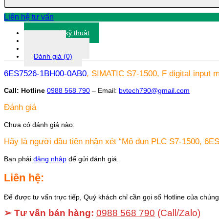
1BH00-
0AB0
Liên hệ tư vấn
số
lượng
Thông số kỹ thuật
Tài liệu
Thông tin khác
Đánh giá (0)
6ES7526-1BH00-0AB0
, SIMATIC S7-1500, F digital input
Call: Hotline
0988 568 790
– Email:
bvtech790@gmail.com
Đánh giá
Chưa có đánh giá nào.
Hãy là người đầu tiên nhận xét “Mô đun PLC S7-1500, 6
Bạn phải
đăng nhập
để gửi đánh giá.
Liên hệ:
Để được tư vấn trực tiếp, Quý khách chỉ cần gọi số Hotline của chúng 
➢ Tư vấn bán hàng:
0988 568 790
(Call/Zalo)