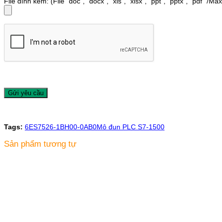
File đính kèm: (File "doc", "docx", "xls", "xlsx", "ppt", "pptx", "pdf" /M
Tags:
6ES7526-1BH00-0AB0
Mô đun PLC S7-1500
Sản phẩm tương tự