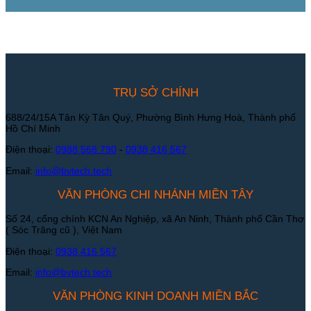
TRỤ SỞ CHÍNH
688/24/15A Tân Kỳ Tân Quý, Phường Bình Hưng Hoà, Thành phố
Hồ Chí Minh
Điện thoại:
0988 568 790
-
0938 416 567
Email:
info@bvtech.tech
VĂN PHÒNG CHI NHÁNH MIỀN TÂY
Số 24, cổng chính KCN An Nghiệp, xã An Ninh, Thành phố Cần Thơ
( Sóc Trăng cũ ), Việt Nam
Điện thoại:
0938 416 567
Email:
info@bvtech.tech
VĂN PHÒNG KINH DOANH MIỀN BẮC