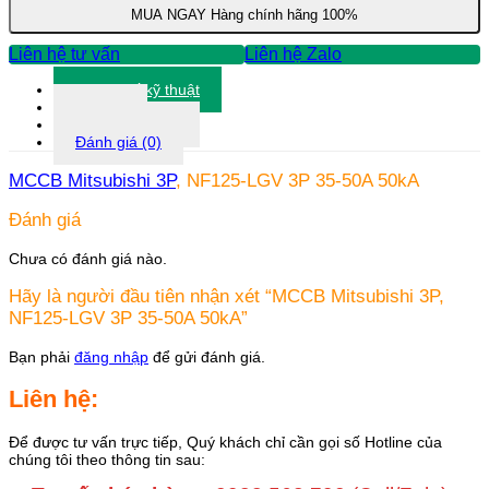
3P
MUA NGAY
Hàng chính hãng 100%
35-
50A
Liên hệ tư vấn
Liên hệ Zalo
50kA
số
Thông số kỹ thuật
lượng
Tài liệu
Thông tin khác
Đánh giá (0)
MCCB Mitsubishi 3P
, NF125-LGV 3P 35-50A 50kA
Đánh giá
Chưa có đánh giá nào.
Hãy là người đầu tiên nhận xét “MCCB Mitsubishi 3P,
NF125-LGV 3P 35-50A 50kA”
Bạn phải
đăng nhập
để gửi đánh giá.
Liên hệ:
Để được tư vấn trực tiếp, Quý khách chỉ cần gọi số Hotline của
chúng tôi theo thông tin sau: