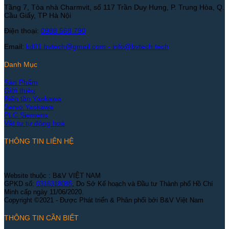
Tầng 7, Tòa nhà Charmvit, số 117 Trần Duy Hưng, P. Trung Hòa, Q.
Cầu Giấy, TP Hà Nội
Điện thoại:
0988 568 790
Email:
kd01.bvtech@gmail.com -
info@bvtech.tech
Danh Mục
Sản Phẩm
Giới thiệu
Biến tần Yaskawa
Servo Yaskawa
PLC Siemens
Vật tư tự động hoá
THÔNG TIN LIÊN HỆ
Website thuộc : B&V VIỆT NAM
GPKD số:
0316318085
, Do Sở Kế hoạch và Đầu tư Thành phố Hồ Chí
Minh cấp ngày 11/06/2020.
Copyright ©2021 - Được Phát triển & Phân phối bởi B&V Việt Nam
THÔNG TIN CẦN BIẾT