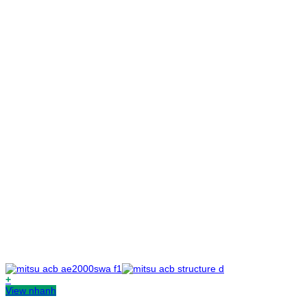
+
View nhanh