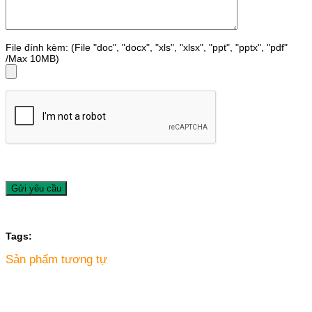
File đính kèm: (File "doc", "docx", "xls", "xlsx", "ppt", "pptx", "pdf"
/Max 10MB)
Tags:
Sản phẩm tương tự