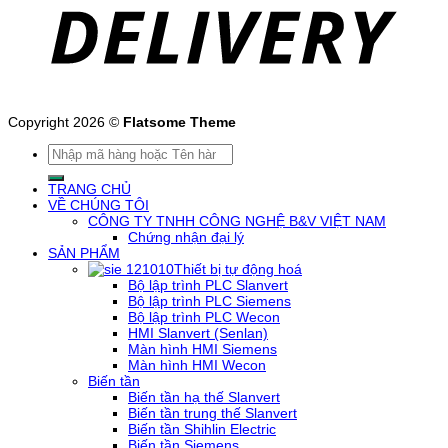
Copyright 2026 ©
Flatsome Theme
Tìm
kiếm:
TRANG CHỦ
VỀ CHÚNG TÔI
CÔNG TY TNHH CÔNG NGHỆ B&V VIỆT NAM
Chứng nhận đại lý
SẢN PHẨM
Thiết bị tự động hoá
Bộ lập trình PLC Slanvert
Bộ lập trình PLC Siemens
Bộ lập trình PLC Wecon
HMI Slanvert (Senlan)
Màn hình HMI Siemens
Màn hình HMI Wecon
Biến tần
Biến tần hạ thế Slanvert
Biến tần trung thế Slanvert
Biến tần Shihlin Electric
Biến tần Siemens