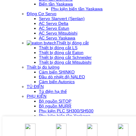
Biến tần Yaskawa
Phụ kiện biến tần Yaskawa
Động Cơ Servo
Servo Slanvert (Senlan)
AC Servo Delta
AC Servo Estun
AC Servo Mitsubishi
AC Servo Yaskawa
Thiết bị đóng cắt
Thiết bị đóng cắt LS
Thiết bị đóng cắt Eaton
Thiết bị đóng cắt Schneider
Thiết bị đóng cắt Mitsubishi
Thiết bị đo lường
Cảm biến SHINKO
Đầu dò nhiệt độ NALEO
Cảm biến Autonics
TỦ ĐIỆN
Tủ điện hạ thế
PHỤ KIỆN
Bộ nguồn SITOP
Bộ nguồn MURR
Phụ kiện PLC SH300/SH500
Phụ kiện biến tần Yaskawa
Phụ kiện Servo Sigma 5
Phụ kiện Servo Sigma 7
HỖ TRỢ KỸ THUẬT
Tải về /Download