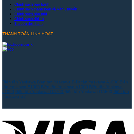
Chính sách bảo hành
Chính sách thanh toán và Vận Chuyển
Chính sách bảo mật
Chính sách đổi trả
Tra cứu đơn hàng
THANH TOÁN LINH HOẠT
Biến tần Yaskawa
Bien tan Yaskawa
Biến tần Yaskawa A1000
Biến
tần Yaskawa E1000
Biến tần Yaskawa V1000
Biến tần Yaskawa
J1000
Biến tần Yaskawa GA700
Biến tần Yaskawa GA500
Biến tần
Yaskawa G7