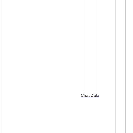
File đính kèm: (File "doc", "docx", "xls", "xlsx", "ppt",
"pptx", "pdf" /Max 10MB)
Chat Zalo
HOTLINE HỖ TRỢ
0988 568 790