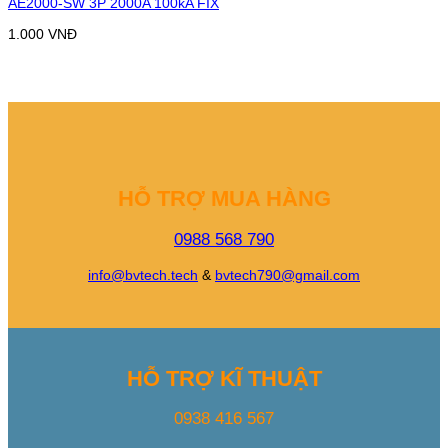
AE2000-SW 3P 2000A 100kA FIX
1.000
VNĐ
HỖ TRỢ MUA HÀNG
0988 568 790
info@bvtech.tech
&
bvtech790@gmail.com
HỖ TRỢ KĨ THUẬT
0938 416 567