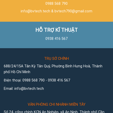
0988 568 790
info@bvtech.tech
&
bvtech790@gmail.com
HỖ TRỢ KĨ THUẬT
0938 416 567
TRỤ SỞ CHÍNH
688/24/15A Tân Kỳ Tân Quý, Phường Bình Hưng Hoà, Thành
phố Hồ Chí Minh
Điện thoại:
0988 568 790
-
0938 416 567
Email:
info@bvtech.tech
VĂN PHÒNG CHI NHÁNH MIỀN TÂY
Số 24, cổng chính KCN An Nghiệp, xã An Ninh, Thành phố Cần