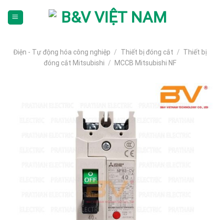
Skip
To
Content
(tạm
dịch)
Điện - Tự động hóa công nghiệp
/
Thiết bị đóng cắt
/
Thiết bị
đóng cắt Mitsubishi
/
MCCB Mitsubishi NF