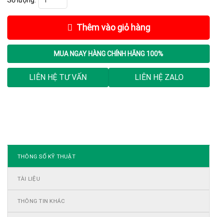
Thêm vào giỏ hàng
MUA NGAY
HÀNG CHÍNH HÃNG 100%
LIÊN HỆ TƯ VẤN
LIÊN HỆ ZALO
THÔNG SỐ KỸ THUẬT
TÀI LIỆU
THÔNG TIN KHÁC