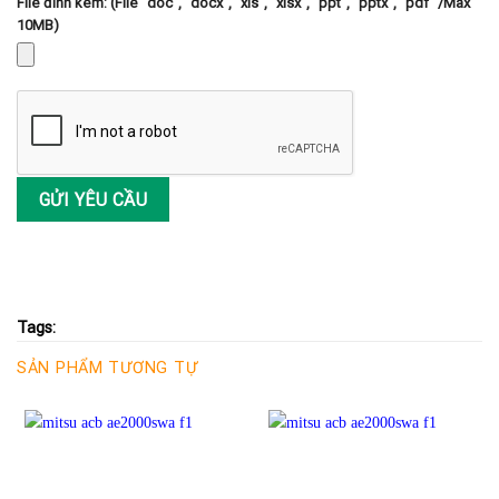
File đính kèm: (File "doc", "docx", "xls", "xlsx", "ppt", "pptx", "pdf" /Max
10MB)
Tags:
SẢN PHẨM TƯƠNG TỰ