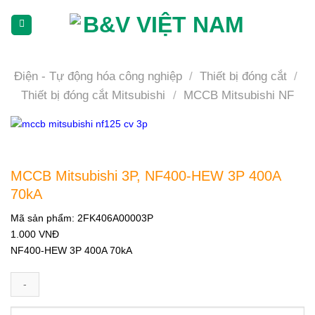
Skip
To
Content
(tạm
dịch)
Điện - Tự động hóa công nghiệp
/
Thiết bị đóng cắt
/
Thiết bị đóng cắt Mitsubishi
/
MCCB Mitsubishi NF
MCCB Mitsubishi 3P, NF400-HEW 3P 400A
70kA
Mã sản phẩm:
2FK406A00003P
1.000
VNĐ
NF400-HEW 3P 400A 70kA
MCCB