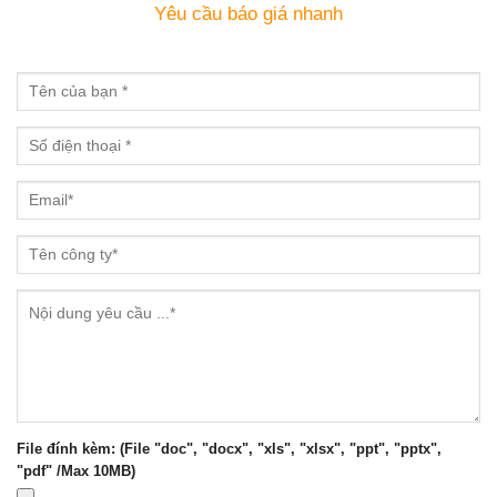
Yêu cầu báo giá nhanh
File đính kèm: (File "doc", "docx", "xls", "xlsx", "ppt", "pptx",
"pdf" /Max 10MB)