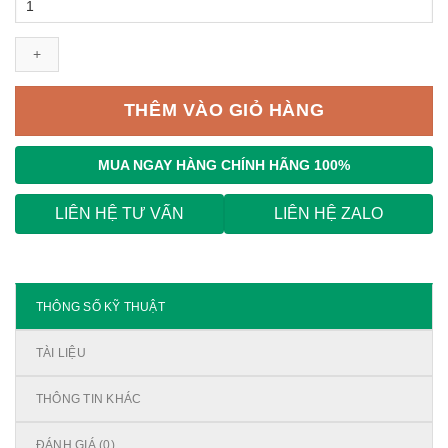
Mitsubishi
3P,
NF400-
HEW
3P
THÊM VÀO GIỎ HÀNG
400A
70kA
số
MUA NGAY
HÀNG CHÍNH HÃNG 100%
lượng
LIÊN HỆ TƯ VẤN
LIÊN HỆ ZALO
THÔNG SỐ KỸ THUẬT
TÀI LIỆU
THÔNG TIN KHÁC
ĐÁNH GIÁ (0)