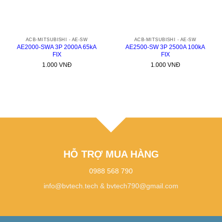
ACB-MITSUBISHI - AE-SW
ACB-MITSUBISHI - AE-SW
AE2000-SWA 3P 2000A 65kA
AE2500-SW 3P 2500A 100kA
FIX
FIX
1.000
VNĐ
1.000
VNĐ
HỖ TRỢ MUA HÀNG
0988 568 790
info@bvtech.tech
&
bvtech790@gmail.com