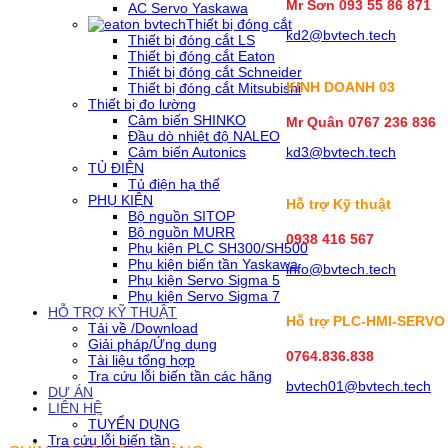
Mr Sơn
093 55 86 871
AC Servo Yaskawa
Thiết bị đóng cắt
kd2@bvtech.tech
Thiết bị đóng cắt LS
Thiết bị đóng cắt Eaton
Thiết bị đóng cắt Schneider
KINH DOANH
03
Thiết bị đóng cắt Mitsubishi
Thiết bị đo lường
Cảm biến SHINKO
Mr Quân 0767 236 836
Đầu dò nhiệt độ NALEO
Cảm biến Autonics
kd3@bvtech.tech
TỦ ĐIỆN
Tủ điện hạ thế
PHỤ KIỆN
Hỗ trợ Kỹ thuật
Bộ nguồn SITOP
Bộ nguồn MURR
0938 416 567
Phụ kiện PLC SH300/SH500
Phụ kiện biến tần Yaskawa
info@bvtech.tech
Phụ kiện Servo Sigma 5
Phụ kiện Servo Sigma 7
HỖ TRỢ KỸ THUẬT
Hỗ trợ PLC-HMI-SERVO
Tải về /Download
Giải pháp/Ứng dụng
0764.836.838
Tài liệu tổng hợp
Tra cứu lỗi biến tần các hãng
bvtech01@bvtech.tech
DỰ ÁN
LIÊN HỆ
TUYỂN DỤNG
Tra cứu lỗi biến tần