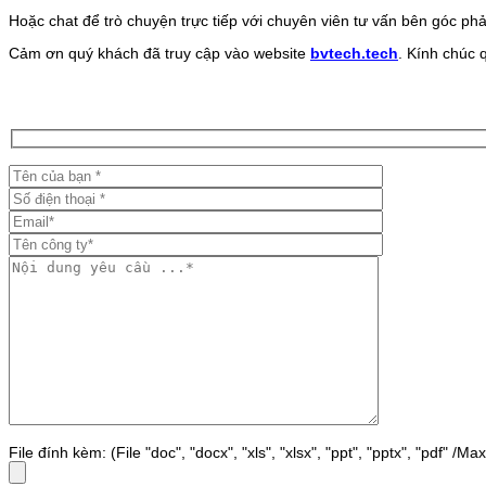
Hoặc chat để trò chuyện trực tiếp với chuyên viên tư vấn bên góc phả
Cảm ơn quý khách đã truy cập vào website
bvtech.tech
. Kính chúc 
File đính kèm: (File "doc", "docx", "xls", "xlsx", "ppt", "pptx", "pdf" /M