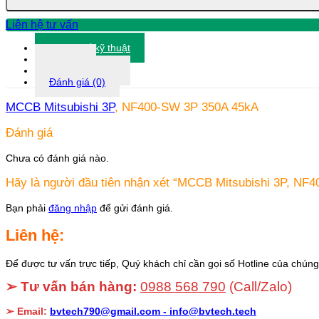
350A
45kA
Liên hệ tư vấn
số
lượng
Thông số kỹ thuật
Tài liệu
Thông tin khác
Đánh giá (0)
MCCB Mitsubishi 3P
, NF400-SW 3P 350A 45kA
Đánh giá
Chưa có đánh giá nào.
Hãy là người đầu tiên nhận xét “MCCB Mitsubishi 3P, NF
Bạn phải
đăng nhập
để gửi đánh giá.
Liên hệ:
Để được tư vấn trực tiếp, Quý khách chỉ cần gọi số Hotline của chúng 
➢ Tư vấn bán hàng:
0988 568 790
(Call/Zalo)
➢ Email:
bvtech790@gmail.com -
info@bvtech.tech