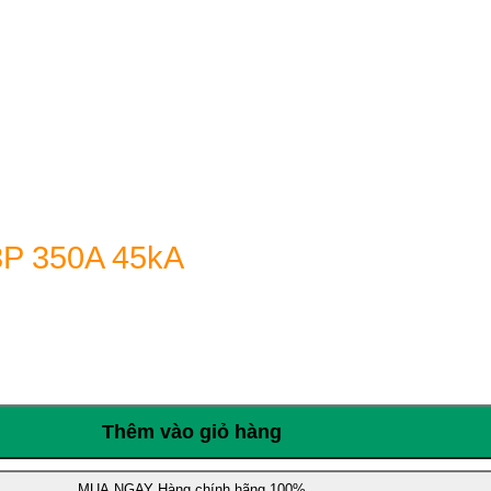
3P 350A 45kA
Thêm vào giỏ hàng
MUA NGAY
Hàng chính hãng 100%