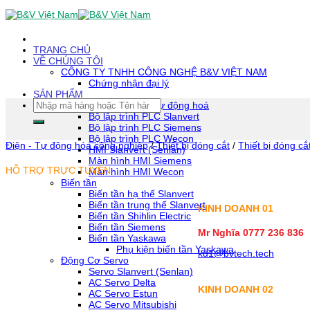
Skip
To
Content
(tạm
TRANG CHỦ
dịch)
VỀ CHÚNG TÔI
CÔNG TY TNHH CÔNG NGHỆ B&V VIỆT NAM
Chứng nhận đại lý
SẢN PHẨM
Tìm
Thiết bị tự động hoá
kiếm:
Bộ lập trình PLC Slanvert
Bộ lập trình PLC Siemens
Bộ lập trình PLC Wecon
Điện - Tự động hóa công nghiệp
/
Thiết bị đóng cắt
/
Thiết bị đóng cắ
HMI Slanvert (Senlan)
Màn hình HMI Siemens
HỖ TRỢ TRỰC TUYẾN
Màn hình HMI Wecon
Biến tần
Biến tần hạ thế Slanvert
Biến tần trung thế Slanvert
KINH DOANH 01
Biến tần Shihlin Electric
Biến tần Siemens
Mr Nghĩa 0777 236 836
Biến tần Yaskawa
Phụ kiện biến tần Yaskawa
kd1@bvtech.tech
Động Cơ Servo
Servo Slanvert (Senlan)
AC Servo Delta
KINH DOANH
02
AC Servo Estun
AC Servo Mitsubishi