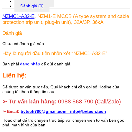
Thông tin khác
Đánh giá (0)
NZMC1-A32-E
, NZM1-E MCCB (A type system and cable
protection trip unit, plug-in unit), 32A/3P, 36kA
Đánh giá
Chưa có đánh giá nào.
Hãy là người đầu tiên nhận xét “NZMC1-A32-E”
Bạn phải
đăng nhập
để gửi đánh giá.
Liên hệ:
Để được tư vấn trực tiếp, Quý khách chỉ cần gọi số Hotline của
chúng tôi theo thông tin sau:
➢ Tư vấn bán hàng:
0988 568 790
(Call/Zalo)
➢ Email:
bvtech790@gmail.com -
info@bvtech.tech
Hoặc chat để trò chuyện trực tiếp với chuyên viên tư vấn bên góc
phải màn hình của bạn