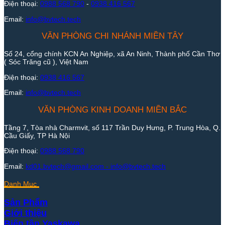
Điện thoại:
0988 568 790
-
0938 416 567
Email:
info@bvtech.tech
VĂN PHÒNG CHI NHÁNH MIỀN TÂY
Số 24, cổng chính KCN An Nghiệp, xã An Ninh, Thành phố Cần Thơ
( Sóc Trăng cũ ), Việt Nam
Điện thoại:
0938 416 567
Email:
info@bvtech.tech
VĂN PHÒNG KINH DOANH MIỀN BẮC
Tầng 7, Tòa nhà Charmvit, số 117 Trần Duy Hưng, P. Trung Hòa, Q.
Cầu Giấy, TP Hà Nội
Điện thoại:
0988 568 790
Email:
kd01.bvtech@gmail.com -
info@bvtech.tech
Danh Mục
Sản Phẩm
Giới thiệu
Biến tần Yaskawa