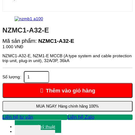
NZMC1-A32-E
Mã sản phẩm:
NZMC1-A32-E
1.000
VNĐ
NZMC1-A32-E, NZM1-E MCCB (A type system and cable protection
trip unit, plug-in unit), 32A/3P, 36kA
NZMC1-
A32-
E
số
Thêm vào giỏ hàng
lượng
MUA NGAY
Hàng chính hãng 100%
Liên hệ tư vấn
Liên hệ Zalo
Thông số kỹ thuật
Tài liệu