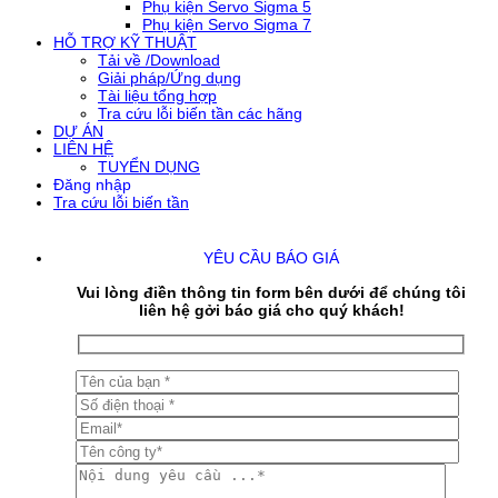
Phụ kiện Servo Sigma 5
Phụ kiện Servo Sigma 7
HỖ TRỢ KỸ THUẬT
Tải về /Download
Giải pháp/Ứng dụng
Tài liệu tổng hợp
Tra cứu lỗi biến tần các hãng
DỰ ÁN
LIÊN HỆ
TUYỂN DỤNG
Đăng nhập
Tra cứu lỗi biến tần
YÊU CẦU BÁO GIÁ
Vui lòng điền thông tin form bên dưới để chúng tôi
liên hệ gởi báo giá cho quý khách!