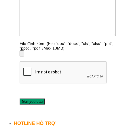
File đính kèm: (File "doc", "docx", "xls", "xlsx", "ppt",
"pptx", "pdf" /Max 10MB)
HOTLINE HỖ TRỢ