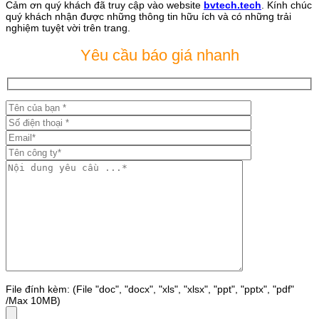
Cảm ơn quý khách đã truy cập vào website
bvtech.tech
. Kính chúc
quý khách nhận được những thông tin hữu ích và có những trải
nghiệm tuyệt vời trên trang.
Yêu cầu báo giá nhanh
File đính kèm: (File "doc", "docx", "xls", "xlsx", "ppt", "pptx", "pdf"
/Max 10MB)