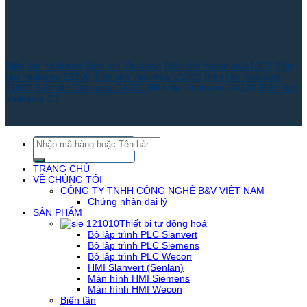
Biến tần Yaskawa
Bien tan Yaskawa
Biến tần Yaskawa A1000
Biến
tần Yaskawa E1000
Biến tần Yaskawa V1000
Biến tần Yaskawa
J1000
Biến tần Yaskawa GA700
Biến tần Yaskawa GA500
Biến tần
Yaskawa G7
Tìm
kiếm:
TRANG CHỦ
VỀ CHÚNG TÔI
CÔNG TY TNHH CÔNG NGHỆ B&V VIỆT NAM
Chứng nhận đại lý
SẢN PHẨM
Thiết bị tự động hoá
Bộ lập trình PLC Slanvert
Bộ lập trình PLC Siemens
Bộ lập trình PLC Wecon
HMI Slanvert (Senlan)
Màn hình HMI Siemens
Màn hình HMI Wecon
Biến tần