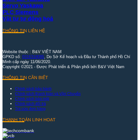
Servo Yaskawa
PLC Siemens
Vật tư tự động hoá
THÔNG TIN LIÊN HỆ
Website thuộc : B&V VIỆT NAM
GPKD số:
0316318085
, Do Sở Kế hoạch và Đầu tư Thành phố Hồ Chí
Minh cấp ngày 11/06/2020.
Copyright ©2021 - Được Phát triển & Phân phối bởi B&V Việt Nam
THÔNG TIN CẦN BIẾT
Chính sách bảo hành
Chính sách thanh toán và Vận Chuyển
Chính sách bảo mật
Chính sách đổi trả
Tra cứu đơn hàng
THANH TOÁN LINH HOẠT