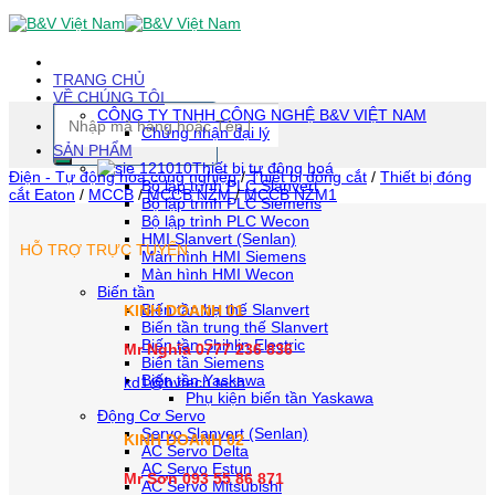
Skip
To
Content
(tạm
TRANG CHỦ
dịch)
VỀ CHÚNG TÔI
Tìm
CÔNG TY TNHH CÔNG NGHỆ B&V VIỆT NAM
kiếm:
Chứng nhận đại lý
SẢN PHẨM
Thiết bị tự động hoá
Điện - Tự động hóa công nghiệp
/
Thiết bị đóng cắt
/
Thiết bị đóng
Bộ lập trình PLC Slanvert
cắt Eaton
/
MCCB
/
MCCB NZM
/
MCCB NZM1
Bộ lập trình PLC Siemens
Bộ lập trình PLC Wecon
HMI Slanvert (Senlan)
HỖ TRỢ TRỰC TUYẾN
Màn hình HMI Siemens
Màn hình HMI Wecon
Biến tần
Biến tần hạ thế Slanvert
KINH DOANH 01
Biến tần trung thế Slanvert
Biến tần Shihlin Electric
Mr Nghĩa 0777 236 836
Biến tần Siemens
Biến tần Yaskawa
kd1@bvtech.tech
Phụ kiện biến tần Yaskawa
Động Cơ Servo
Servo Slanvert (Senlan)
KINH DOANH
02
AC Servo Delta
AC Servo Estun
Mr Sơn
093 55 86 871
AC Servo Mitsubishi