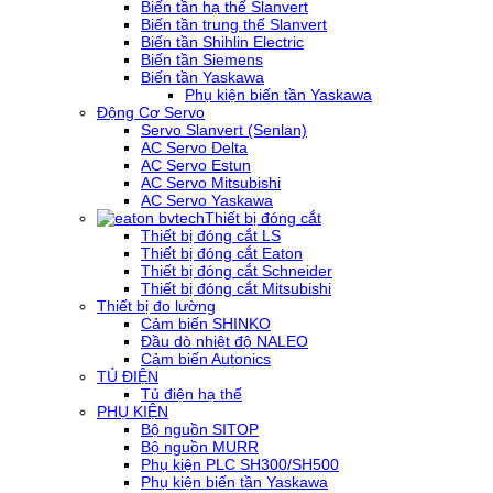
Biến tần hạ thế Slanvert
Biến tần trung thế Slanvert
Biến tần Shihlin Electric
Biến tần Siemens
Biến tần Yaskawa
Phụ kiện biến tần Yaskawa
Động Cơ Servo
Servo Slanvert (Senlan)
AC Servo Delta
AC Servo Estun
AC Servo Mitsubishi
AC Servo Yaskawa
Thiết bị đóng cắt
Thiết bị đóng cắt LS
Thiết bị đóng cắt Eaton
Thiết bị đóng cắt Schneider
Thiết bị đóng cắt Mitsubishi
Thiết bị đo lường
Cảm biến SHINKO
Đầu dò nhiệt độ NALEO
Cảm biến Autonics
TỦ ĐIỆN
Tủ điện hạ thế
PHỤ KIỆN
Bộ nguồn SITOP
Bộ nguồn MURR
Phụ kiện PLC SH300/SH500
Phụ kiện biến tần Yaskawa