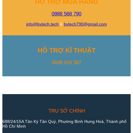
HỖ TRỢ MUA HÀNG
0988 568 790
info@bvtech.tech
&
bvtech790@gmail.com
HỖ TRỢ KĨ THUẬT
0938 416 567
TRỤ SỞ CHÍNH
688/24/15A Tân Kỳ Tân Quý, Phường Bình Hưng Hoà, Thành phố
Hồ Chí Minh