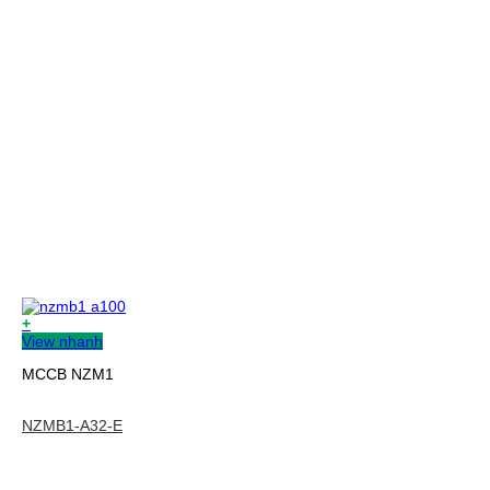
+
View nhanh
MCCB NZM1
NZMB1-A32-E