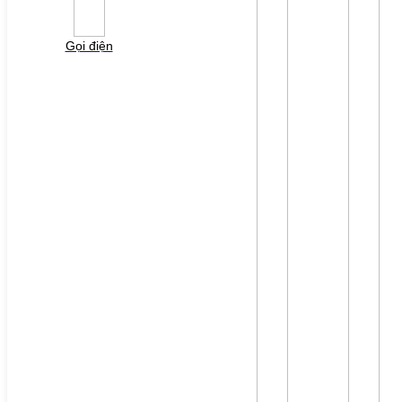
Vui lòng điền thông tin form bên dưới để chúng tôi
liên hệ gởi báo giá cho quý khách!
Gọi điện
File đính kèm: (File "doc", "docx", "xls", "xlsx", "ppt",
"pptx", "pdf" /Max 10MB)