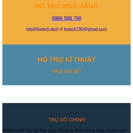
HỖ TRỢ MUA HÀNG
0988 568 790
info@bvtech.tech
&
bvtech790@gmail.com
HỖ TRỢ KĨ THUẬT
0938 416 567
TRỤ SỞ CHÍNH
688/24/15A Tân Kỳ Tân Quý, Phường Bình Hưng Hoà, Thành phố