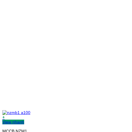
+
View nhanh
MCCB NZM1