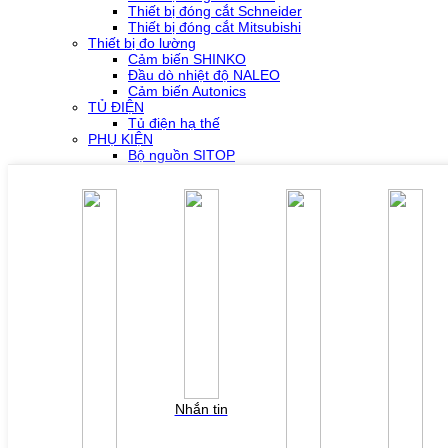
Thiết bị đóng cắt Schneider
Thiết bị đóng cắt Mitsubishi
Thiết bị đo lường
Cảm biến SHINKO
Đầu dò nhiệt độ NALEO
Cảm biến Autonics
TỦ ĐIỆN
Tủ điện hạ thế
PHỤ KIỆN
Bộ nguồn SITOP
Bộ nguồn MURR
Phụ kiện PLC SH300/SH500
Phụ kiện biến tần Yaskawa
Phụ kiện Servo Sigma 5
Phụ kiện Servo Sigma 7
HỖ TRỢ KỸ THUẬT
Tải về /Download
Giải pháp/Ứng dụng
Tài liệu tổng hợp
Tra cứu lỗi biến tần các hãng
DỰ ÁN
LIÊN HỆ
TUYỂN DỤNG
Đăng nhập
Tra cứu lỗi biến tần
Nhắn tin
YÊU CẦU BÁO GIÁ