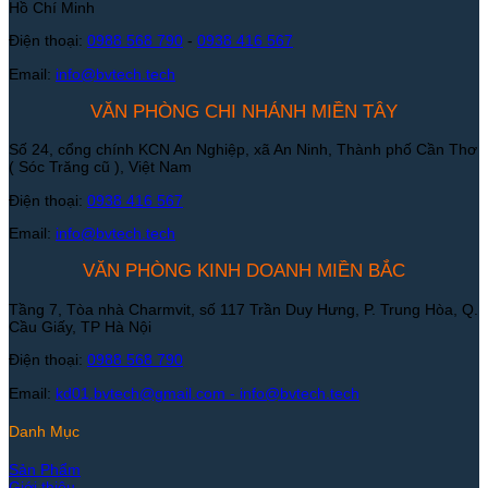
Hồ Chí Minh
Điện thoại:
0988 568 790
-
0938 416 567
Email:
info@bvtech.tech
VĂN PHÒNG CHI NHÁNH MIỀN TÂY
Số 24, cổng chính KCN An Nghiệp, xã An Ninh, Thành phố Cần Thơ
( Sóc Trăng cũ ), Việt Nam
Điện thoại:
0938 416 567
Email:
info@bvtech.tech
VĂN PHÒNG KINH DOANH MIỀN BẮC
Tầng 7, Tòa nhà Charmvit, số 117 Trần Duy Hưng, P. Trung Hòa, Q.
Cầu Giấy, TP Hà Nội
Điện thoại:
0988 568 790
Email:
kd01.bvtech@gmail.com -
info@bvtech.tech
Danh Mục
Sản Phẩm
Giới thiệu