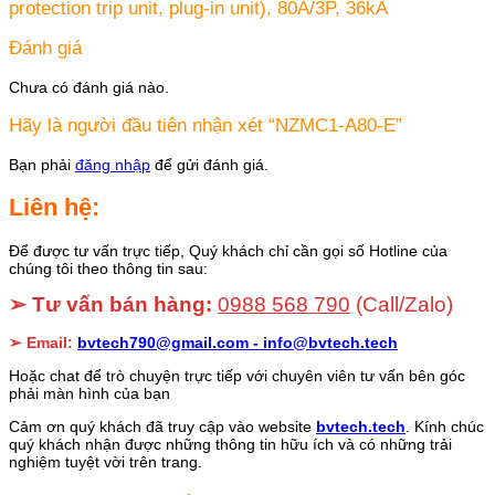
protection trip unit, plug-in unit), 80A/3P, 36kA
Đánh giá
Chưa có đánh giá nào.
Hãy là người đầu tiên nhận xét “NZMC1-A80-E”
Bạn phải
đăng nhập
để gửi đánh giá.
Liên hệ:
Để được tư vấn trực tiếp, Quý khách chỉ cần gọi số Hotline của
chúng tôi theo thông tin sau:
➢ Tư vấn bán hàng:
0988 568 790
(Call/Zalo)
➢ Email:
bvtech790@gmail.com -
info@bvtech.tech
Hoặc chat để trò chuyện trực tiếp với chuyên viên tư vấn bên góc
phải màn hình của bạn
Cảm ơn quý khách đã truy cập vào website
bvtech.tech
. Kính chúc
quý khách nhận được những thông tin hữu ích và có những trải
nghiệm tuyệt vời trên trang.