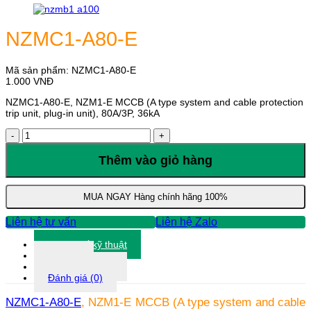
NZMC1-A80-E
Mã sản phẩm:
NZMC1-A80-E
1.000
VNĐ
NZMC1-A80-E, NZM1-E MCCB (A type system and cable protection
trip unit, plug-in unit), 80A/3P, 36kA
NZMC1-
A80-
E
Thêm vào giỏ hàng
số
lượng
MUA NGAY
Hàng chính hãng 100%
Liên hệ tư vấn
Liên hệ Zalo
Thông số kỹ thuật
Tài liệu
Thông tin khác
Đánh giá (0)
NZMC1-A80-E
, NZM1-E MCCB (A type system and cable