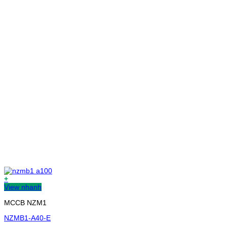
+
View nhanh
MCCB NZM1
NZMB1-A40-E