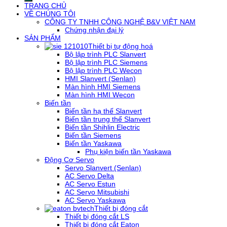
TRANG CHỦ
VỀ CHÚNG TÔI
CÔNG TY TNHH CÔNG NGHỆ B&V VIỆT NAM
Chứng nhận đại lý
SẢN PHẨM
Thiết bị tự động hoá
Bộ lập trình PLC Slanvert
Bộ lập trình PLC Siemens
Bộ lập trình PLC Wecon
HMI Slanvert (Senlan)
Màn hình HMI Siemens
Màn hình HMI Wecon
Biến tần
Biến tần hạ thế Slanvert
Biến tần trung thế Slanvert
Biến tần Shihlin Electric
Biến tần Siemens
Biến tần Yaskawa
Phụ kiện biến tần Yaskawa
Động Cơ Servo
Servo Slanvert (Senlan)
AC Servo Delta
AC Servo Estun
AC Servo Mitsubishi
AC Servo Yaskawa
Thiết bị đóng cắt
Thiết bị đóng cắt LS
Thiết bị đóng cắt Eaton