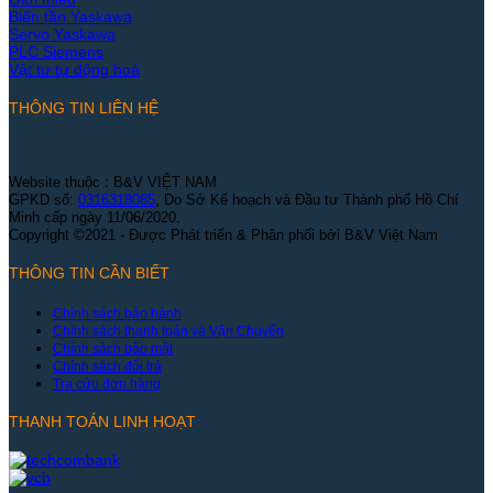
Biến tần Yaskawa
Servo Yaskawa
PLC Siemens
Vật tư tự động hoá
THÔNG TIN LIÊN HỆ
Website thuộc : B&V VIỆT NAM
GPKD số:
0316318085
, Do Sở Kế hoạch và Đầu tư Thành phố Hồ Chí
Minh cấp ngày 11/06/2020.
Copyright ©2021 - Được Phát triển & Phân phối bởi B&V Việt Nam
THÔNG TIN CẦN BIẾT
Chính sách bảo hành
Chính sách thanh toán và Vận Chuyển
Chính sách bảo mật
Chính sách đổi trả
Tra cứu đơn hàng
THANH TOÁN LINH HOẠT