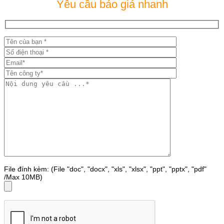
Yêu cầu báo giá nhanh
File đính kèm: (File "doc", "docx", "xls", "xlsx", "ppt", "pptx", "pdf"
/Max 10MB)