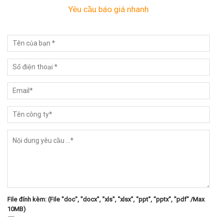
Yêu cầu báo giá nhanh
File đính kèm: (File "doc", "docx", "xls", "xlsx", "ppt", "pptx", "pdf" /Max
10MB)