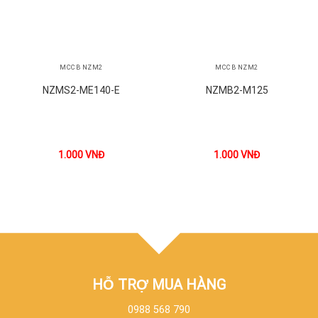
MCCB NZM2
MCCB NZM2
NZMS2-ME140-E
NZMB2-M125
1.000
VNĐ
1.000
VNĐ
HỖ TRỢ MUA HÀNG
0988 568 790