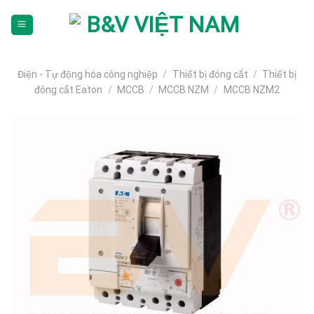
Skip
To
Content
(tạm
dịch)
Điện - Tự động hóa công nghiệp
/
Thiết bị đóng cắt
/
Thiết bị
đóng cắt Eaton
/
MCCB
/
MCCB NZM
/
MCCB NZM2