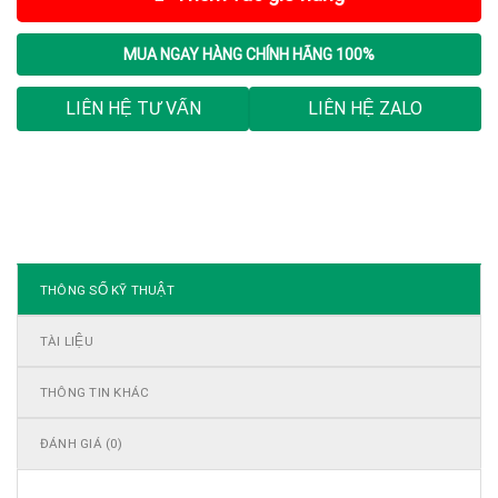
MUA NGAY
HÀNG CHÍNH HÃNG 100%
LIÊN HỆ TƯ VẤN
LIÊN HỆ ZALO
THÔNG SỐ KỸ THUẬT
TÀI LIỆU
THÔNG TIN KHÁC
ĐÁNH GIÁ (0)