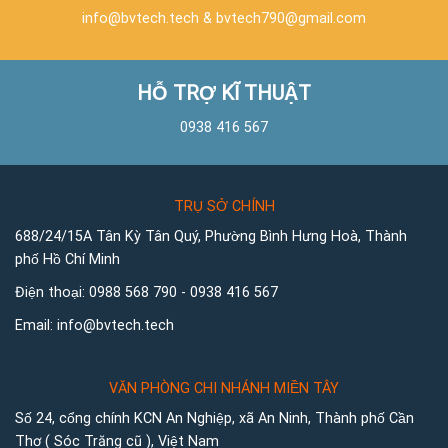
info@bvtech.tech
&
bvtech790@gmail.com
HỖ TRỢ KĨ THUẬT
0938 416 567
TRỤ SỞ CHÍNH
688/24/15A Tân Kỳ Tân Quý, Phường Bình Hưng Hoà, Thành
phố Hồ Chí Minh
Điện thoại:
0988 568 790
-
0938 416 567
Email:
info@bvtech.tech
VĂN PHÒNG CHI NHÁNH MIỀN TÂY
Số 24, cổng chính KCN An Nghiệp, xã An Ninh, Thành phố Cần
Thơ ( Sóc Trăng cũ ), Việt Nam