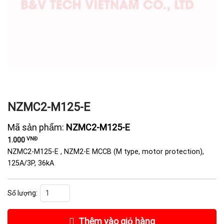
NZMC2-M125-E
Mã sản phẩm:
NZMC2-M125-E
VNĐ
1.000
NZMC2-M125-E , NZM2-E MCCB (M type, motor protection),
125A/3P, 36kA
NZMC2-M125-E số lượng
Thêm vào giỏ hàng