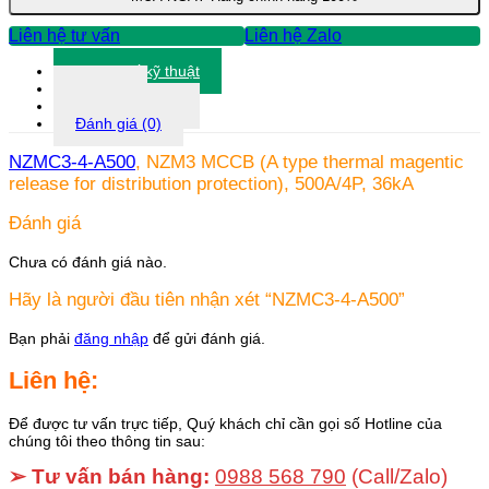
Liên hệ tư vấn
Liên hệ Zalo
Thông số kỹ thuật
Tài liệu
Thông tin khác
Đánh giá (0)
NZMC3-4-A500
, NZM3 MCCB (A type thermal magentic
release for distribution protection), 500A/4P, 36kA
Đánh giá
Chưa có đánh giá nào.
Hãy là người đầu tiên nhận xét “NZMC3-4-A500”
Bạn phải
đăng nhập
để gửi đánh giá.
Liên hệ:
Để được tư vấn trực tiếp, Quý khách chỉ cần gọi số Hotline của
chúng tôi theo thông tin sau:
➢ Tư vấn bán hàng:
0988 568 790
(Call/Zalo)