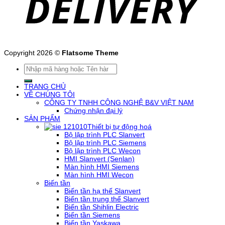
Copyright 2026 ©
Flatsome Theme
Tìm
kiếm:
TRANG CHỦ
VỀ CHÚNG TÔI
CÔNG TY TNHH CÔNG NGHỆ B&V VIỆT NAM
Chứng nhận đại lý
SẢN PHẨM
Thiết bị tự động hoá
Bộ lập trình PLC Slanvert
Bộ lập trình PLC Siemens
Bộ lập trình PLC Wecon
HMI Slanvert (Senlan)
Màn hình HMI Siemens
Màn hình HMI Wecon
Biến tần
Biến tần hạ thế Slanvert
Biến tần trung thế Slanvert
Biến tần Shihlin Electric
Biến tần Siemens
Biến tần Yaskawa