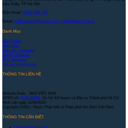
Cầu Giấy, TP Hà Nội
Điện thoại:
0988 568 790
Email:
kd01.bvtech@gmail.com -
info@bvtech.tech
Danh Mục
Sản Phẩm
Giới thiệu
Biến tần Yaskawa
Servo Yaskawa
PLC Siemens
Vật tư tự động hoá
THÔNG TIN LIÊN HỆ
Website thuộc : B&V VIỆT NAM
GPKD số:
0316318085
, Do Sở Kế hoạch và Đầu tư Thành phố Hồ Chí
Minh cấp ngày 11/06/2020.
Copyright ©2021 - Được Phát triển & Phân phối bởi B&V Việt Nam
THÔNG TIN CẦN BIẾT
Chính sách bảo hành