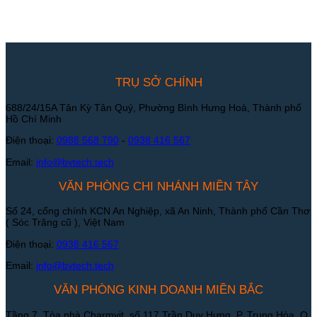
TRỤ SỞ CHÍNH
688/24/15A Tân Kỳ Tân Quý, Phường Bình Hưng Hoà, Thành phố
Hồ Chí Minh
Điện thoại:
0988 568 790
-
0938 416 567
Email:
info@bvtech.tech
VĂN PHÒNG CHI NHÁNH MIỀN TÂY
Số 24, cổng chính KCN An Nghiệp, xã An Ninh, Thành phố Cần Thơ
( Sóc Trăng cũ ), Việt Nam
Điện thoại:
0938 416 567
Email:
info@bvtech.tech
VĂN PHÒNG KINH DOANH MIỀN BẮC
Tầng 7, Tòa nhà Charmvit, số 117 Trần Duy Hưng, P. Trung Hòa, Q.