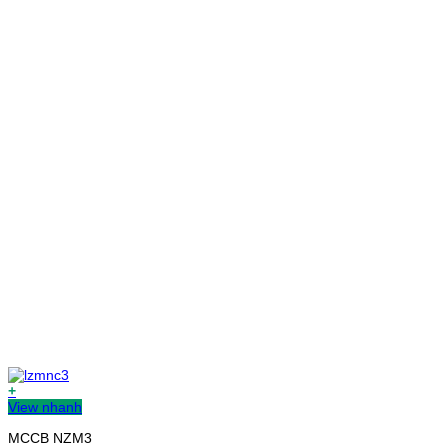
+
View nhanh
MCCB NZM3