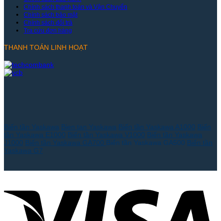
Chính sách thanh toán và Vận Chuyển
Chính sách bảo mật
Chính sách đổi trả
Tra cứu đơn hàng
THANH TOÁN LINH HOẠT
Biến tần Yaskawa
Bien tan Yaskawa
Biến tần Yaskawa A1000
Biến
tần Yaskawa E1000
Biến tần Yaskawa V1000
Biến tần Yaskawa
J1000
Biến tần Yaskawa GA700
Biến tần Yaskawa GA500
Biến tần
Yaskawa G7