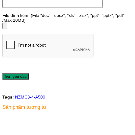
File đính kèm: (File "doc", "docx", "xls", "xlsx", "ppt", "pptx", "pdf"
/Max 10MB)
Tags:
NZMC3-4-A500
Sản phẩm tương tự