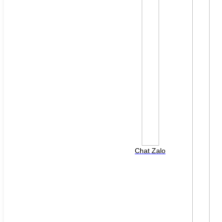
File đính kèm: (File "doc", "docx", "xls", "xlsx", "ppt",
"pptx", "pdf" /Max 10MB)
Chat Zalo
HOTLINE HỖ TRỢ
0988 568 790
8h00 - 17h00 ( Thứ 2 - Thứ 7 )