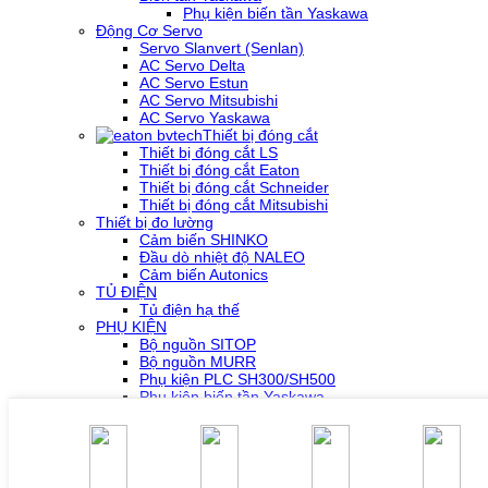
Phụ kiện biến tần Yaskawa
Động Cơ Servo
Servo Slanvert (Senlan)
AC Servo Delta
AC Servo Estun
AC Servo Mitsubishi
AC Servo Yaskawa
Thiết bị đóng cắt
Thiết bị đóng cắt LS
Thiết bị đóng cắt Eaton
Thiết bị đóng cắt Schneider
Thiết bị đóng cắt Mitsubishi
Thiết bị đo lường
Cảm biến SHINKO
Đầu dò nhiệt độ NALEO
Cảm biến Autonics
TỦ ĐIỆN
Tủ điện hạ thế
PHỤ KIỆN
Bộ nguồn SITOP
Bộ nguồn MURR
Phụ kiện PLC SH300/SH500
Phụ kiện biến tần Yaskawa
Phụ kiện Servo Sigma 5
Phụ kiện Servo Sigma 7
HỖ TRỢ KỸ THUẬT
Tải về /Download
Giải pháp/Ứng dụng