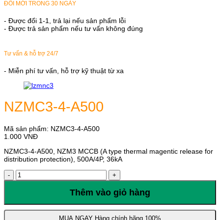
ĐỔI MỚI TRONG 30 NGÀY
- Được đổi 1-1, trả lại nếu sản phẩm lỗi
- Được trả sản phẩm nếu tư vấn không đúng
Tư vấn & hỗ trợ 24/7
- Miễn phí tư vấn, hỗ trợ kỹ thuật từ xa
NZMC3-4-A500
Mã sản phẩm:
NZMC3-4-A500
1.000
VNĐ
NZMC3-4-A500, NZM3 MCCB (A type thermal magentic release for
distribution protection), 500A/4P, 36kA
NZMC3-
4-
A500
Thêm vào giỏ hàng
số
lượng
MUA NGAY
Hàng chính hãng 100%