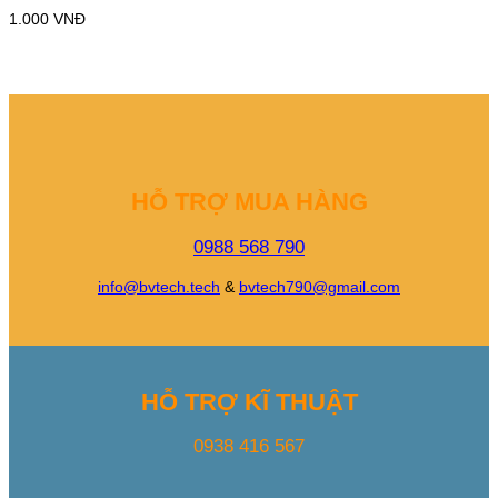
1.000
VNĐ
HỖ TRỢ MUA HÀNG
0988 568 790
info@bvtech.tech
&
bvtech790@gmail.com
HỖ TRỢ KĨ THUẬT
0938 416 567