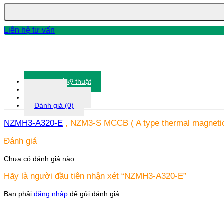
Liên hệ tư vấn
Thông số kỹ thuật
Tài liệu
Thông tin khác
Đánh giá (0)
NZMH3-A320-E
, NZM3-S MCCB ( A type thermal magnetic r
Đánh giá
Chưa có đánh giá nào.
Hãy là người đầu tiên nhận xét “NZMH3-A320-E”
Bạn phải
đăng nhập
để gửi đánh giá.