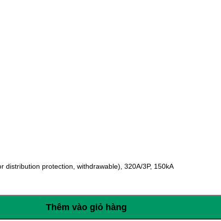
istribution protection, withdrawable), 320A/3P, 150kA
Thêm vào giỏ hàng