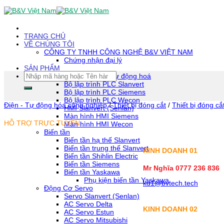
Skip
To
Content
(tạm
TRANG CHỦ
dịch)
VỀ CHÚNG TÔI
CÔNG TY TNHH CÔNG NGHỆ B&V VIỆT NAM
Chứng nhận đại lý
SẢN PHẨM
Tìm
Thiết bị tự động hoá
kiếm:
Bộ lập trình PLC Slanvert
Bộ lập trình PLC Siemens
Bộ lập trình PLC Wecon
Điện - Tự động hóa công nghiệp
/
Thiết bị đóng cắt
/
Thiết bị đóng cắ
HMI Slanvert (Senlan)
Màn hình HMI Siemens
HỖ TRỢ TRỰC TUYẾN
Màn hình HMI Wecon
Biến tần
Biến tần hạ thế Slanvert
Biến tần trung thế Slanvert
KINH DOANH 01
Biến tần Shihlin Electric
Biến tần Siemens
Mr Nghĩa 0777 236 836
Biến tần Yaskawa
Phụ kiện biến tần Yaskawa
kd1@bvtech.tech
Động Cơ Servo
Servo Slanvert (Senlan)
AC Servo Delta
KINH DOANH
02
AC Servo Estun
AC Servo Mitsubishi