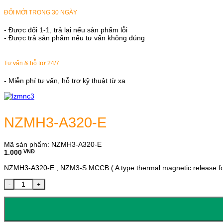
ĐỔI MỚI TRONG 30 NGÀY
- Được đổi 1-1, trả lại nếu sản phẩm lỗi
- Được trả sản phẩm nếu tư vấn không đúng
Tư vấn & hỗ trợ 24/7
- Miễn phí tư vấn, hỗ trợ kỹ thuật từ xa
NZMH3-A320-E
Mã sản phẩm:
NZMH3-A320-E
1.000
VNĐ
NZMH3-A320-E , NZM3-S MCCB ( A type thermal magnetic release for d
NZMH3-A320-E số lượng