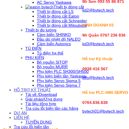
Mr Sơn
093 55 86 871
AC Servo Yaskawa
Thiết bị đóng cắt
kd2@bvtech.tech
Thiết bị đóng cắt LS
Thiết bị đóng cắt Eaton
Thiết bị đóng cắt Schneider
KINH DOANH
03
Thiết bị đóng cắt Mitsubishi
Thiết bị đo lường
Cảm biến SHINKO
Mr Quân 0767 236 836
Đầu dò nhiệt độ NALEO
Cảm biến Autonics
kd3@bvtech.tech
TỦ ĐIỆN
Tủ điện hạ thế
PHỤ KIỆN
Hỗ trợ Kỹ thuật
Bộ nguồn SITOP
Bộ nguồn MURR
0938 416 567
Phụ kiện PLC SH300/SH500
Phụ kiện biến tần Yaskawa
info@bvtech.tech
Phụ kiện Servo Sigma 5
Phụ kiện Servo Sigma 7
HỖ TRỢ KỸ THUẬT
Hỗ trợ PLC-HMI-SERVO
Tải về /Download
Giải pháp/Ứng dụng
0764.836.838
Tài liệu tổng hợp
Tra cứu lỗi biến tần các hãng
bvtech01@bvtech.tech
DỰ ÁN
LIÊN HỆ
TUYỂN DỤNG
Tra cứu lỗi biến tần