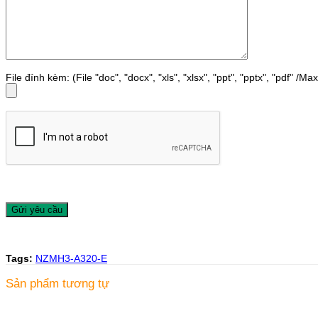
File đính kèm: (File "doc", "docx", "xls", "xlsx", "ppt", "pptx", "pdf" /M
Tags:
NZMH3-A320-E
Sản phẩm tương tự